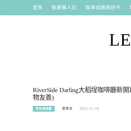
Skip
首頁
餐廳懶人包
咖啡成癮路途中
to
content
L
RiverSide Darling大稻埕
物友善)
寫食派
2022-11-16
特色咖啡廳