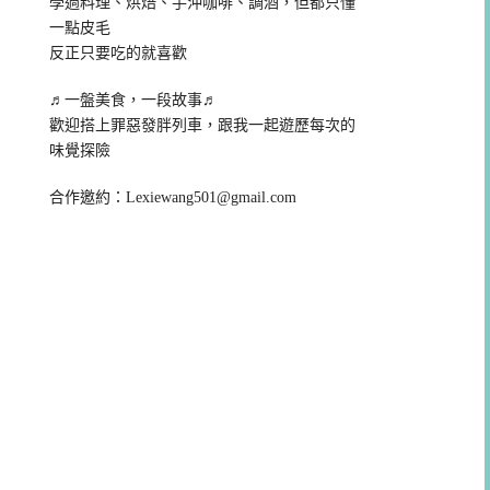
學過料理、烘焙、手沖咖啡、調酒，但都只懂
一點皮毛
反正只要吃的就喜歡
♬一盤美食，一段故事♬
歡迎搭上罪惡發胖列車，跟我一起遊歷每次的
味覺探險
合作邀約：
Lexiewang501@gmail.com