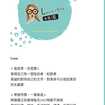
Lexie
♬我寫食，也寫實♬
我視自己為一個採訪者、紀錄者
真誠的對待自己的文字，對美食可以很認真但
別太嚴肅
♬學無所精，一事無成♬
興趣廣泛到覺得每天24小時都不夠用