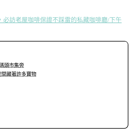
，必訪老屋咖啡保證不踩雷的私藏咖啡廳/下午
大稻埕碼頭市集旁
層樓小空間藏著許多寶物