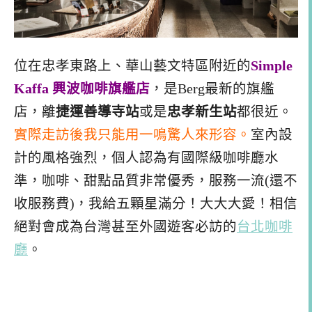
位在忠孝東路上、華山藝文特區附近的
Simple
Kaffa 興波咖啡旗艦店
，是Berg最新的旗艦
店，離
捷運善導寺站
或是
忠孝新生站
都很近。
實際走訪後我只能用一鳴驚人來形容。
室內設
計的風格強烈，個人認為有國際級咖啡廳水
準，咖啡、甜點品質非常優秀，服務一流(還不
收服務費)，我給五顆星滿分！大大大愛！相信
絕對會成為台灣甚至外國遊客必訪的
台北咖啡
廳
。