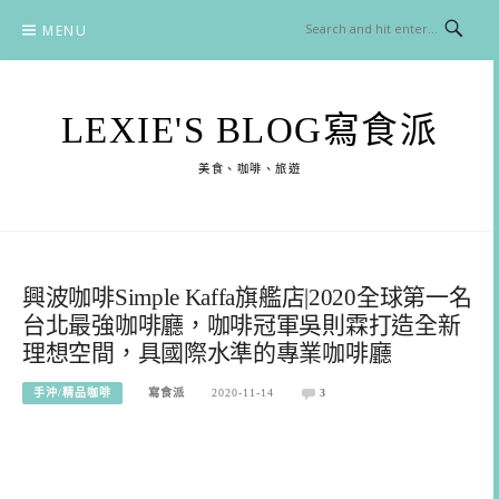
Skip
MENU
to
content
LEXIE'S BLOG寫食派
美食、咖啡、旅遊
興波咖啡Simple Kaffa旗艦店|2020全球第一名
台北最強咖啡廳，咖啡冠軍吳則霖打造全新
理想空間，具國際水準的專業咖啡廳
手沖/精品咖啡
寫食派
2020-11-14
3