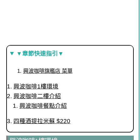
▼章節快速指引▼
興波咖啡旗艦店 菜單
興波咖啡1樓環境
興波咖啡二樓介紹
興波咖啡餐點介紹
四種酒提拉米蘇 $220