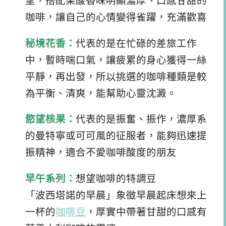
望，搭配果酸香味明顯濃厚、口感甘甜的
咖啡，讓自己的心情變得雀躍，充滿歡喜
秘境花香：
代表的是在忙碌的差旅工作
中，暫時喘口氣，讓疲累的身心獲得一絲
平靜，再出發，所以挑選的咖啡種類是較
為平衡、清爽，能幫助心靈沈澱。
慾望核果：
代表的是振奮、振作，濃厚系
的曼特寧或可可風的征服者，能夠迅速提
振精神，適合不愛咖啡酸度的朋友
早午系列：
想望咖啡的特調豆
「波西塔諾的早晨」象徵早晨起床想來上
一杯的
咖啡豆
，厚實中帶著甘甜的口感有