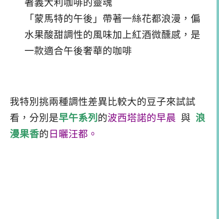
著義大利咖啡的靈魂
「蒙馬特的午後」帶著一絲花都浪漫，偏
水果酸甜調性的風味加上紅酒微醺感，是
一款適合午後奢華的咖啡
我特別挑兩種調性差異比較大的豆子來試試
看，分別是
早午系列
的
波西塔諾的早晨
與
浪
漫果香
的
日曬汪都。