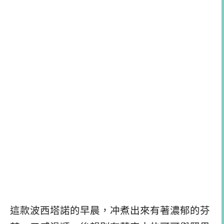
這款波西塔諾的早晨，冲煮出來有著濃郁的芬