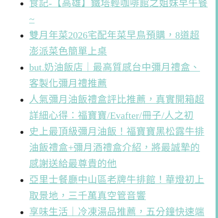
食記-【高雄】鐵塔輕咖啡館之姐妹早午餐
~
雙月年菜2026宅配年菜早鳥預購，8道超
澎派菜色簡單上桌
but.奶油飯店｜最高質感台中彌月禮盒、
客製化彌月禮推薦
人氣彌月油飯禮盒評比推薦，真實開箱超
詳細心得：福寶寶/Evafter/冊子/人之初
史上最頂級彌月油飯！福寶寶黑松露牛排
油飯禮盒+彌月酒禮盒介紹，將最誠摯的
感謝送給最尊貴的他
亞里士餐廳中山區老牌牛排館！華燈初上
取景地，三千萬真空管音響
享味生活｜冷凍湯品推薦，五分鐘快速端