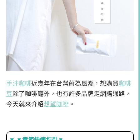
手沖咖啡
近幾年在台灣蔚為風潮，想購買
咖啡
豆
除了咖啡廳外，也有許多品牌走網購通路，
今天就來介紹
想望咖啡
。
▼章節快速指引▼