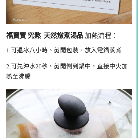
福寶寶 究熬-天然燉煮湯品
加熱流程：
1.可退冰八小時、剪開包裝、放入電鍋蒸煮
2.可先沖水20秒，剪開倒到鍋中，直接中火加
熱至沸騰