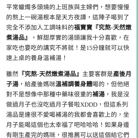
平常蠟燭多頭燒的上班族與主婦們，想要慢慢
的熬上一碗湯根本是天方夜譚，這陣子喝到了
完全不添加人工調味料的
福寶寶『究熬-天然燉
煮湯品』
，鮮甜厚實的湯頭讓我十分喜歡，在
家吃也要吃的講究不將就！是15分鐘就可以快
速上桌的養身溫補湯！
雖然
『究熬-天然燉煮湯品』
主要客群是
產後月
子湯
，給產後媽咪
溫補調養身體
喝的，但他絕
對不是想像中那種中藥味很重的
補湯
，我是沒
做過月子也沒吃過月子餐啦XDDD，但這系列
湯品是連很不愛喝補湯的我都會喜歡上的，坐
月子能喝這個也太幸福了吧哈哈哈！如果身邊
有剛生產完的媽咪，很推薦可以送這個給它們