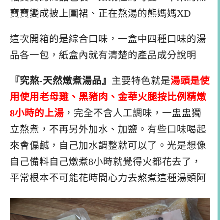
寶寶變成披上圍裙、正在熬湯的熊媽媽XD
這次開箱的是綜合口味，一盒中四種口味的湯
品各一包，紙盒內就有清楚的產品成分說明
『究熬-天然燉煮湯品』
主要特色就是
湯頭是使
用使用老母雞、黑豬肉、金華火腿按比例精燉
8小時的上湯
，完全不含人工調味，一盅盅獨
立熬煮，不再另外加水、加鹽。有些口味喝起
來會偏鹹，自己加水調整就可以了。光是想像
自己備料自己燉煮8小時就覺得火都花去了，
平常根本不可能花時間心力去熬煮這種湯頭阿