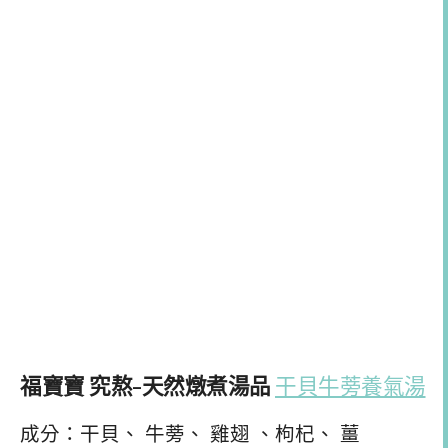
福寶寶 究熬-天然燉煮湯品
干貝牛蒡養氣湯
成分：干貝、 牛蒡、 雞翅 、枸杞、 薑