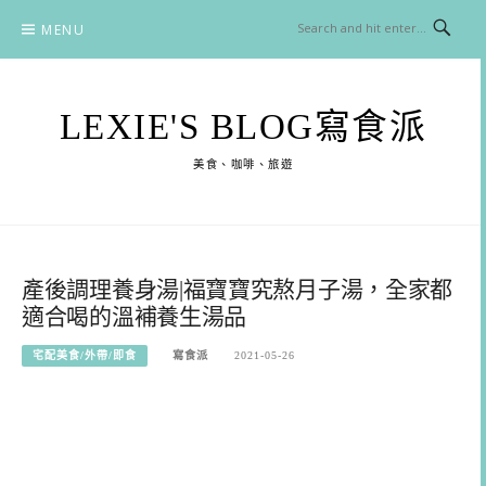
Skip
MENU
to
content
LEXIE'S BLOG寫食派
美食、咖啡、旅遊
產後調理養身湯|福寶寶究熬月子湯，全家都
適合喝的溫補養生湯品
宅配美食/外帶/即食
寫食派
2021-05-26