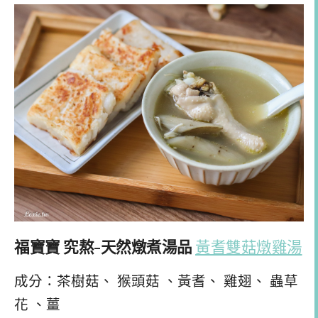
福寶寶 究熬-天然燉煮湯品
黃耆雙菇燉雞湯
成分：茶樹菇、 猴頭菇 、黃耆、 雞翅、 蟲草
花 、薑