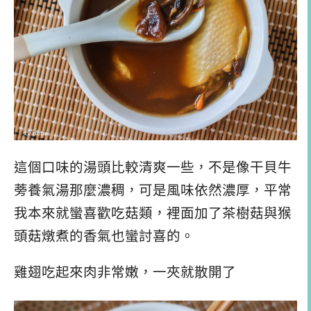
這個口味的湯頭比較清爽一些，不是像干貝牛
蒡養氣湯那麼濃稠，可是風味依然濃厚，平常
我本來就蠻喜歡吃菇類，裡面加了茶樹菇與猴
頭菇燉煮的香氣也蠻討喜的。
雞翅吃起來肉非常嫩，一夾就散開了