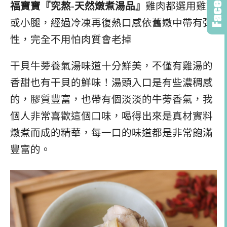
福寶寶『究熬-天然燉煮湯品』
雞肉都選用雞翅
或小腿，經過冷凍再復熱口感依舊嫩中帶有彈
性，完全不用怕肉質會老掉
干貝牛蒡養氣湯味道十分鮮美，不僅有雞湯的
香甜也有干貝的鮮味！湯頭入口是有些濃稠感
的，膠質豐富，也帶有個淡淡的牛蒡香氣，我
個人非常喜歡這個口味，喝得出來是真材實料
燉煮而成的精華，每一口的味道都是非常飽滿
豐富的。