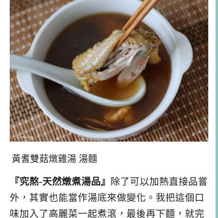
黃耆雙菇燉雞湯 湯麵
『究熬-天然燉煮湯品』
除了可以加熱直接品嘗
外，其實也能當作湯底來做變化。我把這個口
味加入了高麗菜一起煮滾，最後再下麵，就完