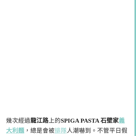
幾次經過
龍江路
上的
SPIGA PASTA 石壁家
義
大利麵
，總是會被
排隊
人潮嚇到。不管平日假