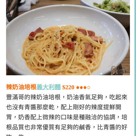
辣奶油培根
義大利麵
$220 ●●●○
豐滿哥的辣奶油培根，奶油香氣足夠，吃起來
也沒有青醬那麼乾，配上剛好的辣度提鮮開
胃，奶香配上微辣的口味是種融洽的協調，培
根品質也非常優質有足夠的鹹香，比青醬的好