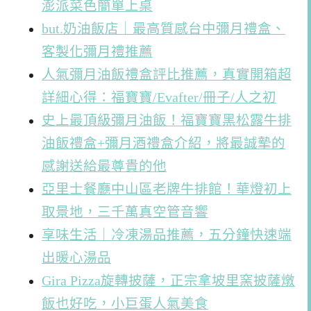
澎派菜色簡單上桌
but.奶油飯店｜最高質感台中彌月禮盒、
客製化彌月禮推薦
人氣彌月油飯禮盒評比推薦，真實開箱超
詳細心得：福寶寶/Evafter/冊子/人之初
史上最頂級彌月油飯！福寶寶黑松露牛排
油飯禮盒+彌月酒禮盒介紹，將最誠摯的
感謝送給最尊貴的他
亞里士餐廳中山區老牌牛排館！華燈初上
取景地，三千萬真空管音響
享味生活｜冷凍湯品推薦，五分鐘快速端
出暖心湯品
Gira Pizza旋轉披薩，正宗拿坡里窯披薩燉
飯也好吃，小巨蛋人氣美食