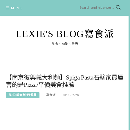
Skip
MENU
to
content
LEXIE'S BLOG寫食派
美食、咖啡、旅遊
【南京復興義大利麵】Spiga Pasta石壁家最厲
害的是Pizza/平價美食推薦
美式/義大利/西餐廳
寫食派
2018-02-26