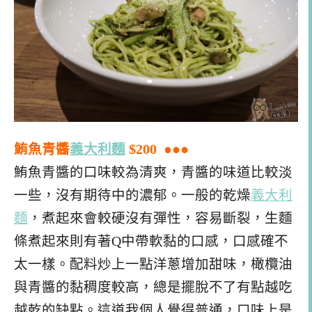
鮪魚青醬
義大利麵
$200 ●●●
鮪魚青醬的口味較為清爽，青醬的味道比較淡
一些，沒有期待中的濃郁。一般的乾燥
義大利
麵
，煮起來會較硬沒有彈性，容易斷裂，生麵
條煮起來則有著Q中帶軟黏的口感，口感確不
太一樣。配料炒上一點洋蔥增加甜味，橄欖油
與青醬的黏稠度較高，總是擺脫不了有點越吃
越乾的缺點。這道我個人覺得普通，口味上是