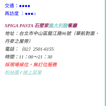
交通：●●●●
再訪度 ：●●●○
SPIGA PASTA 石壁家
義大利麵
餐廳
地址：台北市中山區龍江路96號（華航對面、
丹麥之屋旁）
電話：（02）2501-6155
時間：11：00～21：30
採現場候位，無訂位服務
粉絲團
/
線上菜單