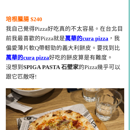
培根臘腸 $240
我自己覺得Pizza好吃真的不太容易。在台北目
前我最喜歡的Pizza就是
萬華的cura pizza
，我
偏愛薄片軟Q帶軔勁的義大利餅皮。要找到比
萬華的cura pizza
好吃的餅皮算是有難度。
沒想到
SPIGA PASTA 石壁家
的Pizza幾乎可以
跟它匹敵呀!