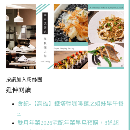
按讚加入粉絲團
延伸閱讀
食記-【高雄】鐵塔輕咖啡館之姐妹早午餐
~
雙月年菜2026宅配年菜早鳥預購，8道超