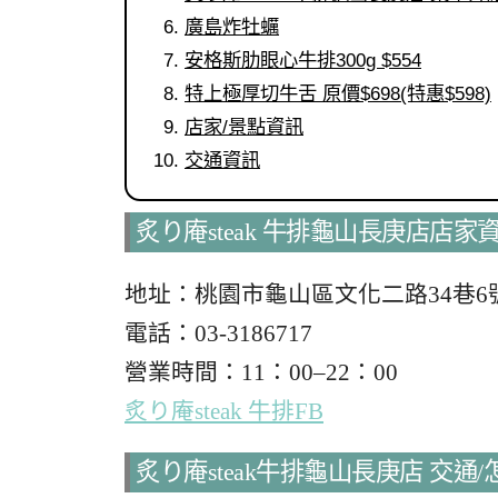
廣島炸牡蠣
安格斯肋眼心牛排300g $554
特上極厚切牛舌 原價$698(特惠$598)
店家/景點資訊
交通資訊
炙り庵steak 牛排龜山長庚店店家
地址：桃園市龜山區文化二路34巷6
電話：03-3186717
營業時間：11：00–22：00
炙り庵steak 牛排FB
炙り庵steak牛排龜山長庚店 交通/