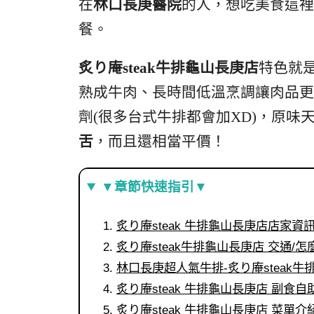
在
林口長庚醫院
的人，想吃美食這裡
餐。
炙り庵steak牛排龜山長庚店
特色就
熟成牛肉、長時間低溫烹調讓肉品更
劑(很多台式牛排都會加XD)，原
舌
，而且還相當平價！
▼章節快速指引▼
炙り庵steak 牛排龜山長庚店店家資
炙り庵steak牛排龜山長庚店 交通/怎
林口長庚超人氣牛排-炙り庵steak
炙り庵steak 牛排龜山長庚店 副食自
炙り庵steak 牛排龜山長庚店 菜單介