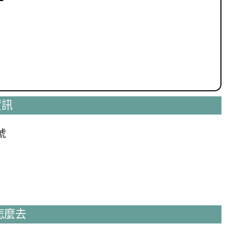
資訊
號
怎麼去