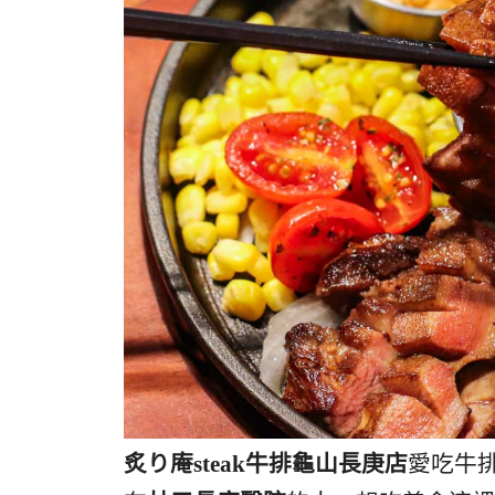
炙り庵steak牛排龜山長庚店
愛吃牛