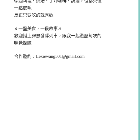
學過料理、烘焙、手沖咖啡、調酒，但都只懂
一點皮毛
反正只要吃的就喜歡
♬一盤美食，一段故事♬
歡迎搭上罪惡發胖列車，跟我一起遊歷每次的
味覺探險
合作邀約：
Lexiewang501@gmail.com