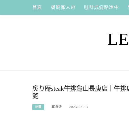
Skip
首頁
餐廳懶人包
咖啡成癮路途中
to
content
L
炙り庵steak牛排龜山長庚店｜
飽
寫食派
2023-08-13
桃園