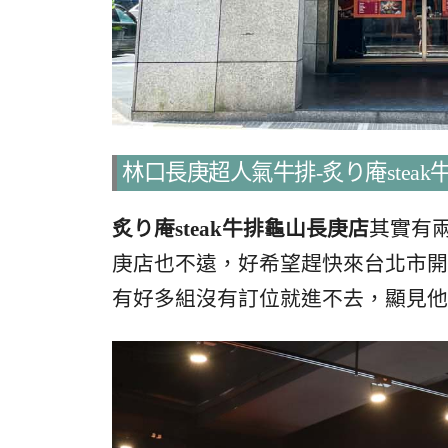
林口長庚超人氣牛排-炙り庵stea
炙り庵steak牛排龜山長庚店
其實有
庚店也不遠，好希望趕快來台北市開
有好多組沒有訂位就進不去，顯見他