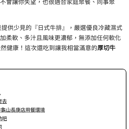
不會讓你失望，也很適合家庭聚餐、同事聚
是提供少見的『日式牛排』，嚴選優良冷藏濕式
加柔軟、多汁且風味更濃郁，無添加任何軟化
味天然健康！這次還吃到讓我相當滿意的
厚切牛
訊
麼去
牛排龜山長庚店用餐環境
助吧
紹