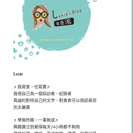
Lexie
♬我寫食，也寫實♬
我視自己為一個採訪者、紀錄者
真誠的對待自己的文字，對美食可以很認真但
別太嚴肅
♬學無所精，一事無成♬
興趣廣泛到覺得每天24小時都不夠用