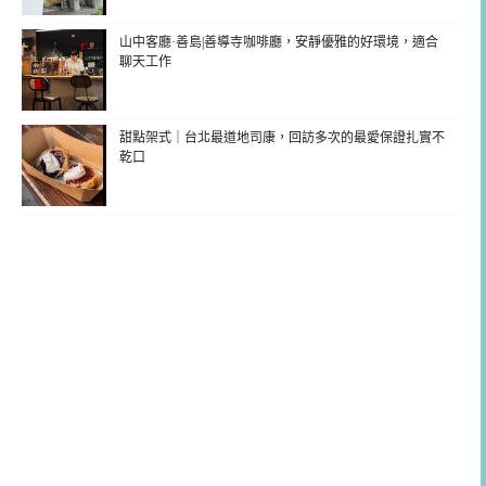
山中客廳·善島|善導寺咖啡廳，安靜優雅的好環境，適合
聊天工作
甜點架式｜台北最道地司康，回訪多次的最愛保證扎實不
乾口