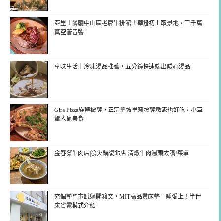
亞里士餐廳中山區老牌牛排館！華燈初上取景地，三千萬
真空管音響
享味生活｜冷凍湯品推薦，五分鐘快速端出暖心湯品
Gira Pizza旋轉披薩，正宗拿坡里窯披薩燉飯也好吃，小巨
蛋人氣美食
金春發牛肉店|發火鍋復北店 清燉牛肉湯頭太讚!菜單
充個墊門市試躺開箱文，MIT高品質床墊一睡愛上！半伴
床省電模式介紹