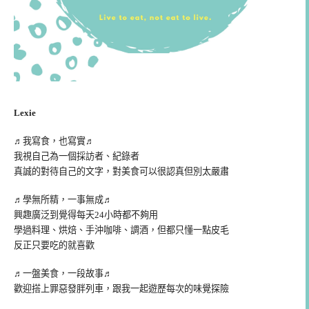
Lexie
♬我寫食，也寫實♬
我視自己為一個採訪者、紀錄者
真誠的對待自己的文字，對美食可以很認真但別太嚴肅
♬學無所精，一事無成♬
興趣廣泛到覺得每天24小時都不夠用
學過料理、烘焙、手沖咖啡、調酒，但都只懂一點皮毛
反正只要吃的就喜歡
♬一盤美食，一段故事♬
歡迎搭上罪惡發胖列車，跟我一起遊歷每次的味覺探險