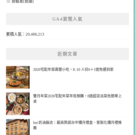
食驗室(食譜)
GA4瀏覽人氣
累積人氣：20,486,213
近期文章
2026宅配年菜壽豐小吃，8–10 人份6＋1道免運到家
雙月年菜2026宅配年菜早鳥預購，8道超澎派菜色簡單上
桌
but.奶油飯店｜最高質感台中彌月禮盒、客製化彌月禮推
薦