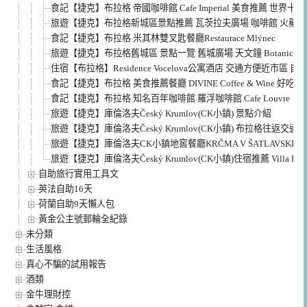
食記【捷克】布拉格 帝國咖啡館 Cafe Imperial 美食推薦 世界
旅遊【捷克】布拉格新城區景點推薦 瓦茨拉夫廣場 咖啡館 火藥塔
食記【捷克】布拉格 米其林雙叉匙餐廳Restaurace Mlýnec
旅遊【捷克】布拉格舊城區 景點一覽 舊城廣場 天文鐘 Botanicu
住宿【布拉格】Residence Vocelova公寓酒店 交通方便近市區 
食記【捷克】布拉格 美食推薦餐廳 DIVINE Coffee & Wine 好
食記【捷克】布拉格 知名百年咖啡館 羅浮咖啡館 Cafe Louvre
旅遊【捷克】庫倫洛夫Český Krumlov(CK小鎮) 景點介紹
旅遊【捷克】庫倫洛夫Český Krumlov(CK小鎮) 布拉格往返交通 
旅遊【捷克】庫倫洛夫CK小鎮地窖餐廳KRČMA V ŠATLAVSKÉ豬腳
旅遊【捷克】庫倫洛夫Český Krumlov(CK小鎮)住宿推薦 Villa Beat
自助旅行實用工具文
英法自助16天
荷蘭自助9天懶人包
黃金公主號郵輪全紀錄
未分類
生活風格
真心不騙的試用報告
酒類
金牛理財控