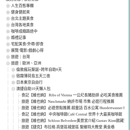
人生百態專欄
健身健起來
台北主題美食
台灣各地美食
咖啡成癮路途中
婚禮記事
宅配美食/外帶/即食
展覽/電影/戲劇心得
旅遊｜台灣
旅遊｜歐洲、亞洲
倫敦瘋玩聖誕+跨年自助9天
宿霧薄荷島五天三夜
日本東京自由行
澳捷自助10天懶人包
食記【維也納】 Ribs of Vienna 一公尺長豬肋排 必吃美食推薦
旅遊【維也納】Naschmarkt 納許市場 市集 必逛行程推薦
旅遊【維也納】必遊景點推薦 超童話 百水公寓 Hundertwasser Hau
食記【維也納】 中央咖啡館Café Central 世界十大最美咖啡館
旅遊【維也納】Schloss Belvedere美景宮介紹 Gustav Kimt館藏豐
旅遊【捷克】布拉格 高堡區城堡區 聖維特大教堂 黃金巷