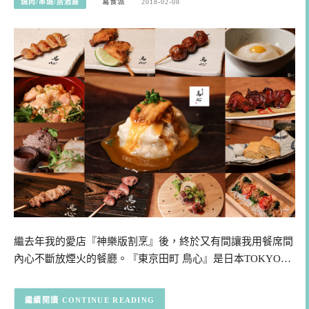
燒肉/串燒/居酒屋
寫食派
2018-02-08
繼去年我的愛店『神樂版割烹』後，終於又有間讓我用餐席間
內心不斷放煙火的餐廳。『東京田町 鳥心』是日本TOKYO…
CONTINUE READING