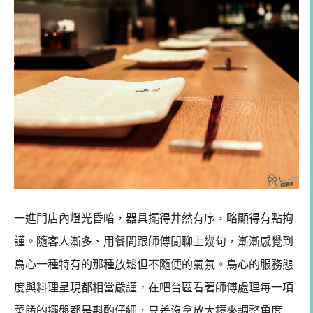
一進門店內燈光昏暗，器具擺得井然有序，略顯得有點拘
謹。隨客人漸多、用餐間跟師傅閒聊上幾句，漸漸感覺到
鳥心一種特有的那種放鬆但不隨便的氣氛。鳥心的服務態
度與料理呈現都相當嚴謹，在吧台區看著師傅處理每一項
菜餚的擺盤都是斟酌仔細，只差沒拿放大鏡來調整角度