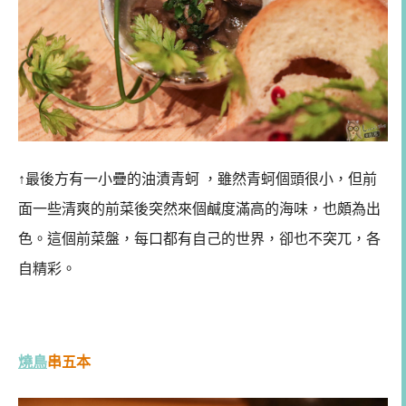
↑最後方有一小疊的油漬青蚵 ，雖然青蚵個頭很小，但前
面一些清爽的前菜後突然來個鹹度滿高的海味，也頗為出
色。這個前菜盤，每口都有自己的世界，卻也不突兀，各
自精彩。
燒鳥
串五本