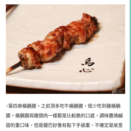
↑第四串橫膈膜。之前頂多吃牛橫膈膜，很少吃到雞橫膈
膜。橫膈膜與雞頸肉一樣都是比較脆的口感，調味醬燒鹹
甜的重口味，但是鹽巴好像有點下手過重，不確定是故意