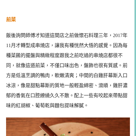
前菜
飯後詢問師傅才知道這間店之前做懷石料理三年，2017年
11月才轉型成串燒店，讓我有種恍然大悟的感覺。因為每
種菜餚的擺盤與精緻程度跟我之前吃過的串燒店都很不
同，就像這道前菜，不僅口味出色，盤飾也很有質感。前
方是低溫烹調的鴨肉，軟嫩清爽；中間的白雞肝幕斯入口
冰涼，像是甜點幕斯的質地一般輕盈綿密、滑順，雞肝濃
郁的香氣在口腔繚繞久久不散。配上一些有咬起來帶點甜
味的紅胡椒、葡萄乾與麵包提味解膩。