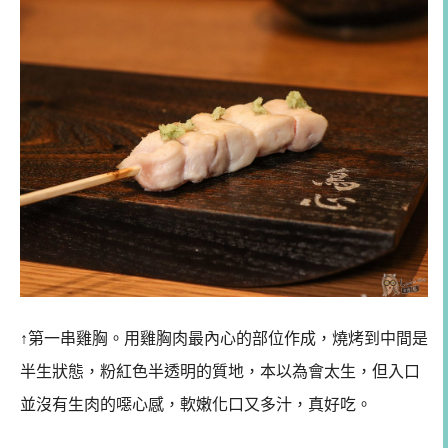
↑第一串雞胸。用雞胸肉最內心的部位作成，燒烤到中間是
半生狀態，粉紅色半透明的質地，本以為會太生，但入口
並沒有生肉的噁心感，軟嫩化口又多汁，真好吃。