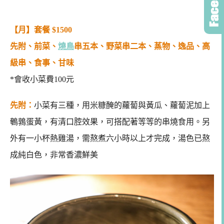
【月】套餐
$1500
先附、前菜、
燒鳥
串五本、野菜串二本、蒸物、逸品、高
級串、食事、甘味
*會收小菜費100元
先附：
小菜有三種，用米糠醃的蘿蔔與黃瓜、蘿蔔泥加上
鵪鶉蛋黃，有清口腔效果，可搭配著等等的串燒食用。另
外有一小杯熱雞湯，需熬煮六小時以上才完成，湯色已熬
成純白色，非常香濃鮮美