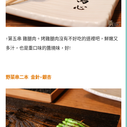
↑第五串 雞腿肉。烤雞腿肉沒有不好吃的道裡吧，鮮嫩又
多汁，也是重口味的醬燒味，好!
野菜串二本 金針+銀杏