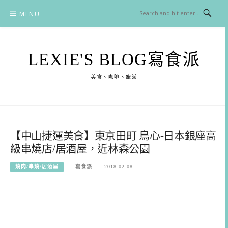
Skip
MENU
to
content
LEXIE'S BLOG寫食派
美食、咖啡、旅遊
【中山捷運美食】東京田町 鳥心-日本銀座高
級串燒店/居酒屋，近林森公園
燒肉/串燒/居酒屋
寫食派
2018-02-08