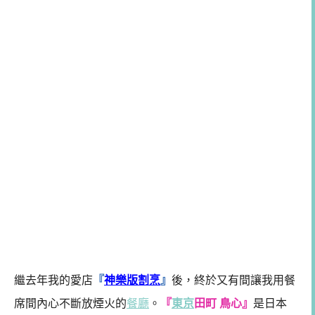
繼去年我的愛店
『
神樂版割烹
』
後，終於又有間讓我用餐
席間內心不斷放煙火的
餐廳
。
『
東京
田町 鳥心』
是日本