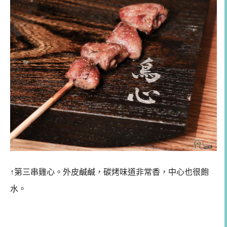
↑第三串雞心。外皮鹹鹹，碳烤味道非常香，中心也很飽
水。