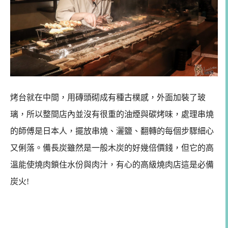
烤台就在中間，用磚頭砌成有種古樸感，外面加裝了玻
璃，所以整間店內並沒有很重的油煙與碳烤味，處理串燒
的師傅是日本人，擺放串燒、灑鹽、翻轉的每個步驟細心
又俐落。備長炭雖然是一般木炭的好幾倍價錢，但它的高
溫能使燒肉鎖住水份與肉汁，有心的高級燒肉店這是必備
炭火!