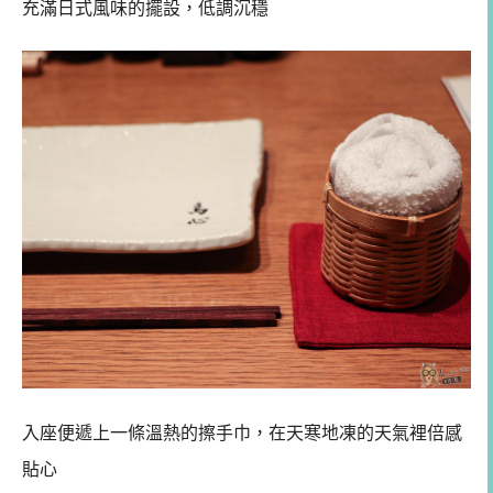
充滿日式風味的擺設，低調沉穩
入座便遞上一條溫熱的擦手巾，在天寒地凍的天氣裡倍感
貼心