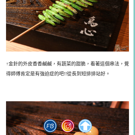
↑金針的外皮香香鹹鹹，有蔬菜的甜脆，看著這個串法，覺
得師傅肯定是有強迫症的吧!!從長到短排排站好。