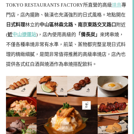
TOKYO RESTAURANTS FACTORY所直營的高級
燒鳥
專
門店，店內擺飾、裝潢也充滿強烈的日式風格。地點開在
日式料理
林立的
中山區林森北路、南京東路交叉路口
附近
(
近
中山捷運站
)，店內使用高級的
「備長炭」
來烤串燒，
不僅各種串燒非常有水準，前菜、蒸物都完整呈現日式料
理的精緻細膩，是間非常值得推薦的高級串燒店，店內也
提供各式紅白酒與燒酒作為串燒搭配飲料。