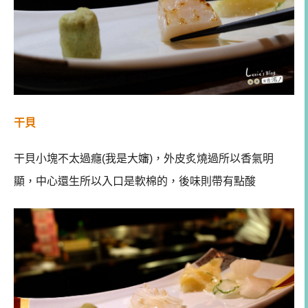
干貝
干貝小塊不太過癮(我是大嬸)，外皮炙燒過所以香氣明
顯，中心還生所以入口是軟棉的，後味則帶有點酸