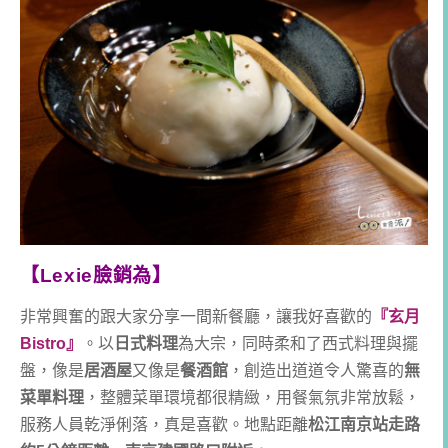
【Lexie臉銷為】
非常興奮的跟大家分享一間新餐廳，讓我好喜歡的
『玄月
Bistro』
。以
日式料理
為大宗，同時柔和了西式料理與擺
盤，像是
居酒屋
又像是
餐酒館
，創造出道道令人驚喜的
無
菜單料理
，整體菜單環境都很精緻，用餐氣氛非常放鬆，
服務人員乾淨俐落，真是喜歡。地點距離
松江南京站走路