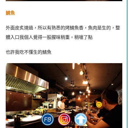
鯖魚
外面皮炙燒過，所以有熟悉的烤鯖魚香，魚肉是生的，整
體入口我個人覺得一股腥味稍重，稍嗆了點
也許我吃不懂生的鯖魚