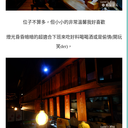
位子不算多，但小小的非常溫馨我好喜歡
燈光昏昏暗暗的超適合下班來吃好料喝喝酒或是偷情(開玩
笑der)，