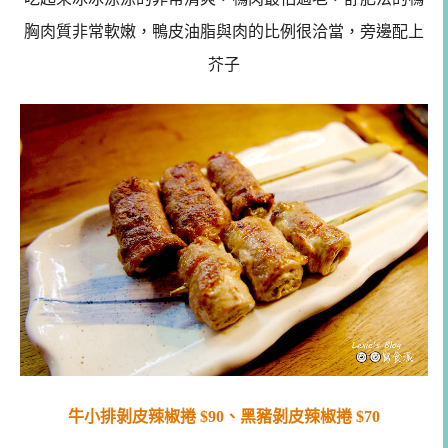
胸肉質非常軟嫩，鴨皮油脂與肉的比例很洽當，旁邊配上
芥子
牛小排剝皮辣椒捲 $90、黑豬剝皮辣椒捲 $70