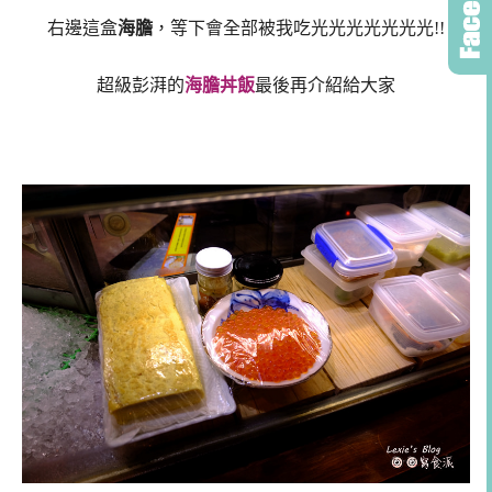
右邊這盒
海膽
，等下會全部被我吃光光光光光光光!!
超級彭湃的
海膽丼飯
最後再介紹給大家