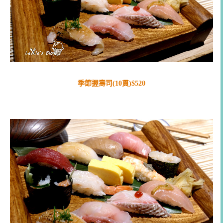
季節握壽司(10貫)$520