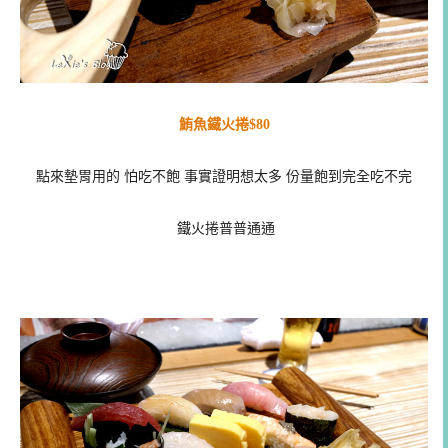
鮪魚鐵火捲$80
點來墊胃用的 怕吃不飽 事實證明想太多 份量飽到完全吃不完
鐵火捲普普通通