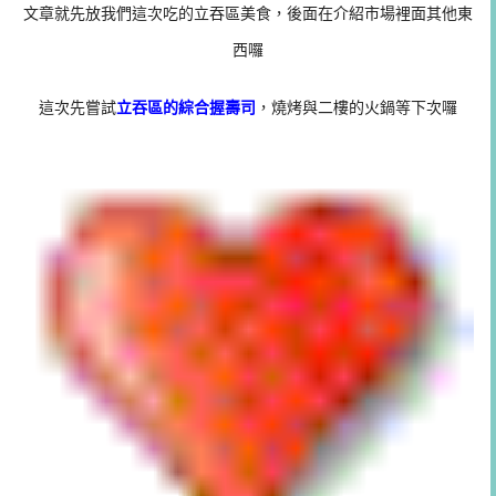
文章就先放我們這次吃的立吞區美食，後面在介紹市場裡面其他東
西囉
這次先嘗試
立吞區的綜合握壽司
，燒烤與二樓的火鍋等下次囉