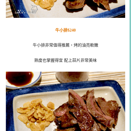
牛小排$240
牛小排非常值得推薦，烤的油亮軟嫩
熟度也掌握得宜 配上蒜片非常美味