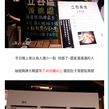
平日晚上來以為人潮少一點 但錯了~還是滿滿滿的人
抽號碼牌大概還
等了40分鐘以上
餓到肚子胃壁貼胃壁