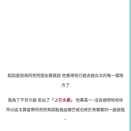
起因是因為阿兜阿朋友跟我說 他覺得他已經去過台北的每一個地
方了
我為了不甘示弱 丟出了
「上引水產」
他果真～~沒去過吧哈哈哈
所以這次算是帶阿兜阿來踩點我這鄉巴佬也終於來朝聖的一趟旅程
~