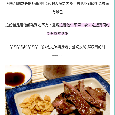
阿兜阿朋友是個身高將近190的大塊頭男孩，看他吃到最後竟然面
有難色
這份量是連他都飽到吃不完，還說
這是他生平第一次，吃握壽司吃
到有感覺到飽
哈哈哈哈哈哈哈哈 而我則是味增湯幾乎整碗沒喝 超浪費的阿
~~~~~