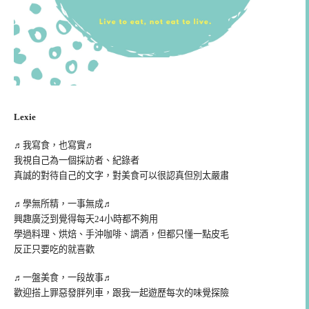
Lexie
♬我寫食，也寫實♬
我視自己為一個採訪者、紀錄者
真誠的對待自己的文字，對美食可以很認真但別太嚴肅
♬學無所精，一事無成♬
興趣廣泛到覺得每天24小時都不夠用
學過料理、烘焙、手沖咖啡、調酒，但都只懂一點皮毛
反正只要吃的就喜歡
♬一盤美食，一段故事♬
歡迎搭上罪惡發胖列車，跟我一起遊歷每次的味覺探險