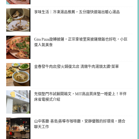
享味生活｜冷凍湯品推薦，五分鐘快速端出暖心湯品
Gira Pizza旋轉披薩，正宗拿坡里窯披薩燉飯也好吃，小巨
蛋人氣美食
金春發牛肉店|發火鍋復北店 清燉牛肉湯頭太讚!菜單
充個墊門市試躺開箱文，MIT高品質床墊一睡愛上！半伴
床省電模式介紹
山中客廳·善島|善導寺咖啡廳，安靜優雅的好環境，適合
聊天工作