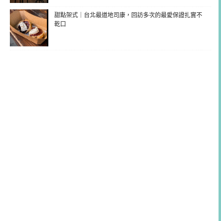
甜點架式｜台北最道地司康，回訪多次的最愛保證扎實不
乾口