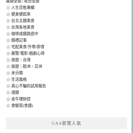
展開全部
|
收合全部
人生百態專欄
健身健起來
台北主題美食
台灣各地美食
咖啡成癮路途中
婚禮記事
宅配美食/外帶/即食
展覽/電影/戲劇心得
旅遊｜台灣
旅遊｜歐洲、亞洲
未分類
生活風格
真心不騙的試用報告
酒類
金牛理財控
食驗室(食譜)
GA4瀏覽人氣