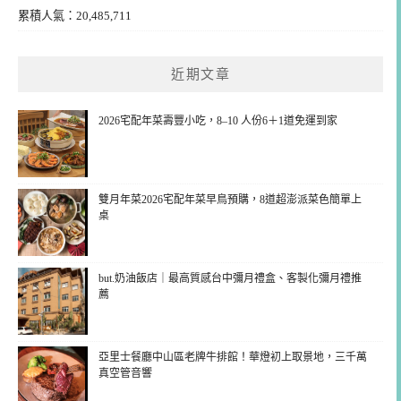
累積人氣：20,485,711
近期文章
2026宅配年菜壽豐小吃，8–10 人份6＋1道免運到家
雙月年菜2026宅配年菜早鳥預購，8道超澎派菜色簡單上
桌
but.奶油飯店｜最高質感台中彌月禮盒、客製化彌月禮推
薦
亞里士餐廳中山區老牌牛排館！華燈初上取景地，三千萬
真空管音響