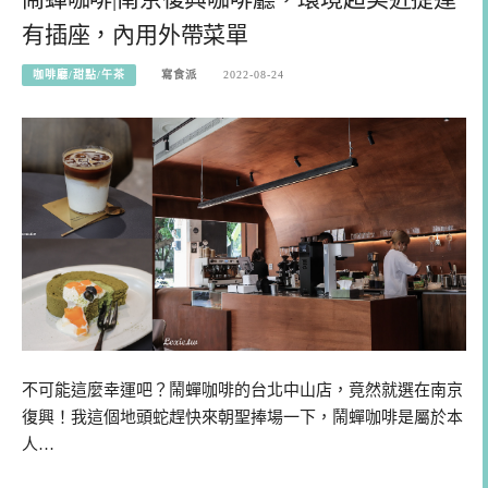
有插座，內用外帶菜單
咖啡廳/甜點/午茶
寫食派
2022-08-24
不可能這麼幸運吧？鬧蟬咖啡的台北中山店，竟然就選在南京
復興！我這個地頭蛇趕快來朝聖捧場一下，鬧蟬咖啡是屬於本
人…