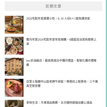
近期文章
2026宅配年菜壽豐小吃，8–10 人份6＋1道免運到家
雙月年菜2026宅配年菜早鳥預購，8道超澎派菜色簡單上
桌
but.奶油飯店｜最高質感台中彌月禮盒、客製化彌月禮推
薦
亞里士餐廳中山區老牌牛排館！華燈初上取景地，三千萬
真空管音響
享味生活｜冷凍湯品推薦，五分鐘快速端出暖心湯品