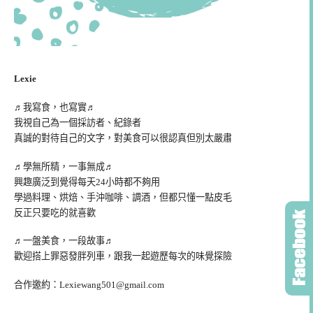
Lexie
♬我寫食，也寫實♬
我視自己為一個採訪者、紀錄者
真誠的對待自己的文字，對美食可以很認真但別太嚴肅
♬學無所精，一事無成♬
興趣廣泛到覺得每天24小時都不夠用
學過料理、烘焙、手沖咖啡、調酒，但都只懂一點皮毛
反正只要吃的就喜歡
♬一盤美食，一段故事♬
歡迎搭上罪惡發胖列車，跟我一起遊歷每次的味覺探險
合作邀約：
Lexiewang501@gmail.com