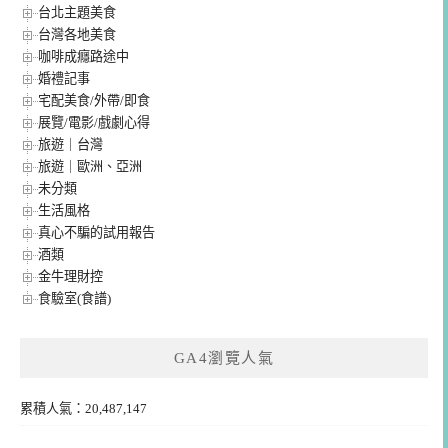
台北主題美食
台灣各地美食
咖啡成癮路途中
婚禮記事
宅配美食/外帶/即食
展覽/電影/戲劇心得
旅遊｜台灣
旅遊｜歐洲、亞洲
未分類
生活風格
真心不騙的試用報告
酒類
金牛理財控
食驗室(食譜)
GA4瀏覽人氣
累積人氣：20,487,147