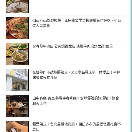
Gira Pizza旋轉披薩，正宗拿坡里窯披薩燉飯也好吃，小巨
蛋人氣美食
金春發牛肉店|發火鍋復北店 清燉牛肉湯頭太讚!菜單
充個墊門市試躺開箱文，MIT高品質床墊一睡愛上！半伴
床省電模式介紹
山中客廳·善島|善導寺咖啡廳，安靜優雅的好環境，適合
聊天工作
甜點架式｜台北最道地司康，回訪多次的最愛保證扎實不
乾口