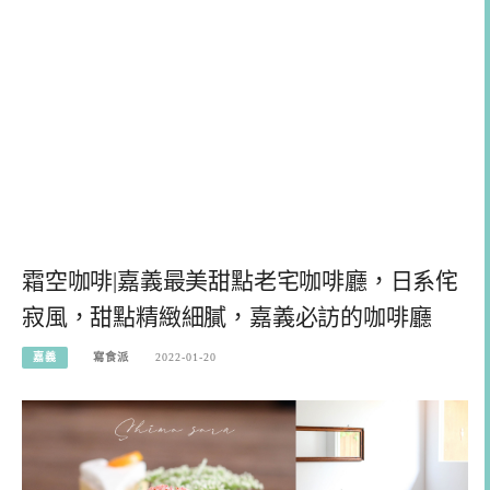
霜空咖啡|嘉義最美甜點老宅咖啡廳，日系侘
寂風，甜點精緻細膩，嘉義必訪的咖啡廳
嘉義
寫食派
2022-01-20