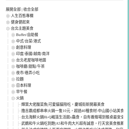
展開全部
|
收合全部
人生百態專欄
健身健起來
台北主題美食
Buffet/自助餐
中式/台菜/港式
創意料理
印度/泰國/越南/南洋
台北老屋咖啡地圖
咖啡廳/甜點/午茶
夜市/巷弄小吃
拉麵
日本料理
早午餐
火鍋
輝葉大佬酸菜魚|可愛貓貓陪吃，慶城街新開幕美食
撸吉霸成都串串火鍋一隻10元，超過40種食材-中山國小站美食
台北海鮮火鍋Hi-Q褐藻生活館x鱻食，自有養殖場到餐桌最安全
武鶴和牛火鍋吃到飽|A5和牛肉大片超有誠意，行天宮美食推薦