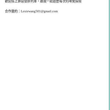
歡迎搭上罪惡發胖列車，跟我一起遊歷每次的味覺探險
合作邀約：
Lexiewang501@gmail.com