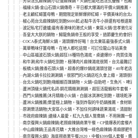
芳朵法式麻辣鍋|小巨蛋麻辣鍋，火鍋也能吃出法式優雅，包廂聚
福緣火鍋-金山石頭火鍋傳奇，平日都大爆滿的平價火鍋推薦，內
老主顧紅蟳薑母鴨，期間限定新鮮爆卵紅蟳，平價美味的台北必吃
椒心苑台北麻辣鍋吃到飽$600起,必點牛舌牛小排還有哈根達斯
波記私宅打邊爐|最有香港味的港式火鍋，東區火鍋/忠孝敦化站聚
吾皇大大朕的鍋物，鱘龍魚鍋帝王般的享受，過節慶生約會好選
COCA泰式海鮮火鍋，湯頭爆炸好喝！台北東區最強泰式火鍋，
萬華鴨味仔薑母鴨，在地人都吃這間，可訂位龍山寺站美食
中山區福波石頭火鍋|超狂16種特色湯底，桌邊爆炒，肉質佳海鮮
和牛涮|和牛火鍋吃到飽，極薄肉片麻辣湯底很鬧，台北最難訂位
板橋火鍋|雅香石頭火鍋，超香的爆炒鍋底湯頭甘甜，40年老店新
內湖火鍋卡拉拉涮涮鍋，很邪門的火鍋店吃久會上癮，湯頭很棒必
台北火鍋吃到飽|嗨蝦蝦百匯鍋物，火鍋+自助吧，生魚片、啤酒
蘆洲頂級火鍋代名詞-銅花精緻涮涮鍋，超狂活龍蝦和牛套餐，隱
西門火鍋推薦|沐月精緻小火鍋，白飯冰淇淋吃到飽，環境乾淨CP
蘆洲火鍋推薦|樂釜極上鍋物，強到炸裂的牛奶鍋推薦，食材新鮮
原涮樂活鍋物|大安區小火鍋，不加任何調味蔬果湯底，清甜耐煮
市政府麻辣鍋 |邊緣人最愛，紅九九個人鴛鴦鍋，不用揪團一個人
南京復興火鍋麻辣鍋|老撈麻辣鍋商業午餐，CP值爆表的套餐內
中山麻辣鍋|王品青花驕，大推台灣唯一綠色麻辣鍋-青麻膠肥牛
南京復興火鍋》海底撈商業午餐2020，中餐$399個人套餐，醬