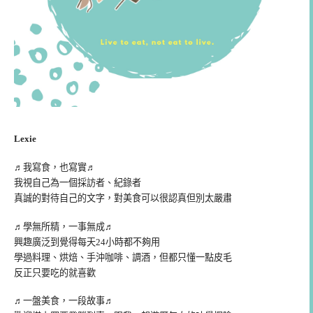
Lexie
♬我寫食，也寫實♬
我視自己為一個採訪者、紀錄者
真誠的對待自己的文字，對美食可以很認真但別太嚴肅
♬學無所精，一事無成♬
興趣廣泛到覺得每天24小時都不夠用
學過料理、烘焙、手沖咖啡、調酒，但都只懂一點皮毛
反正只要吃的就喜歡
♬一盤美食，一段故事♬