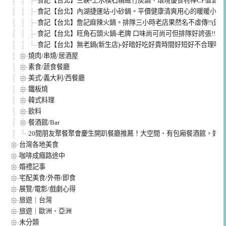
食記【台北】三峽-上水樸石精緻竹炭鍋，環境優食材棒CP值普普
食記【台北】內湖捷運站-小砂鍋。平價健康清爽用心的暖暖小火
食記【台北】詹記麻辣火鍋。排隊三小時老店果然名不虛傳!!(圖多
食記【台北】旺角石頭火鍋-老牌 口味尚可尚可但排隊好誇張!!
食記【台北】無老鍋(新生店)-好暗好吃好貴時間好短好不合理啊!
燒肉/串燒/居酒屋
素食/蔬食餐廳
美式/義大利/西餐廳
鐵板燒
韓式料理
飲料
餐酒館/Bar
20間朋友聚餐聚會慶生開趴餐廳推薦！大空間、有包廂餐酒館，好
台灣各地美食
咖啡成癮路途中
婚禮記事
宅配美食/外帶/即食
展覽/電影/戲劇心得
旅遊｜台灣
旅遊｜歐洲、亞洲
未分類