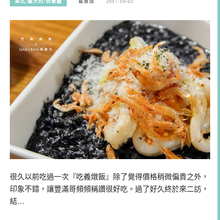
美式/義大利/西餐廳
寫食派
2017-10-02
很久以前吃過一次『吃義燉飯』除了覺得價格稍微偏貴之外，
印象不錯，讓豐滿哥頻頻稱讚很好吃。過了好久終於來二訪，
結…