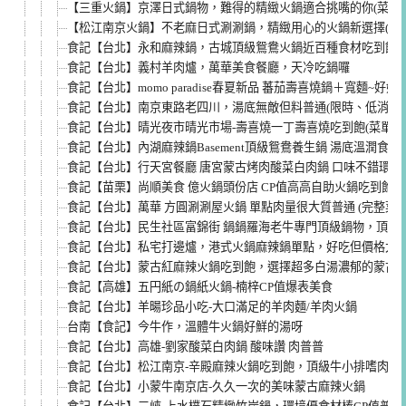
【三重火鍋】京澤日式鍋物，難得的精緻火鍋適合挑嘴的你(菜單價
【松江南京火鍋】不老麻日式涮涮鍋，精緻用心的火鍋新選擇(菜單
食記【台北】永和麻辣鍋，古城頂級鴛鴦火鍋近百種食材吃到飽，
食記【台北】義村羊肉爐，萬華美食餐廳，天冷吃鍋囉
食記【台北】momo paradise春夏新品 蕃茄壽喜燒鍋＋寬麵~好好
食記【台北】南京東路老四川，湯底無敵但料普通(限時、低消、me
食記【台北】晴光夜市晴光市場-壽喜燒一丁壽喜燒吃到飽(菜單men
食記【台北】內湖麻辣鍋Basement頂級鴛鴦養生鍋 湯底溫潤食材好(
食記【台北】行天宮餐廳 唐宮蒙古烤肉酸菜白肉鍋 口味不錯環境
食記【苗栗】尚順美食 億火鍋頭份店 CP值高高自助火鍋吃到飽
食記【台北】萬華 方圓涮涮屋火鍋 單點肉量很大質普通 (完整菜單
食記【台北】民生社區富錦街 鍋鍋羅海老牛專門頂級鍋物，頂級蝦
食記【台北】私宅打邊爐，港式火鍋麻辣鍋單點，好吃但價格太高
食記【台北】蒙古紅麻辣火鍋吃到飽，選擇超多白湯濃郁的蒙古
食記【高雄】五円紙の鍋紙火鍋-楠梓CP值爆表美食
食記【台北】羊暘珍品小吃-大口滿足的羊肉麵/羊肉火鍋
台南【食記】今牛作，溫體牛火鍋好鮮的湯呀
食記【台北】高雄-劉家酸菜白肉鍋 酸味讚 肉普普
食記【台北】松江南京-辛殿麻辣火鍋吃到飽，頂級牛小排嗜肉者
食記【台北】小蒙牛南京店-久久一次的美味蒙古麻辣火鍋