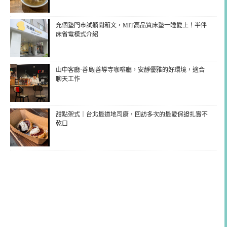
充個墊門市試躺開箱文，MIT高品質床墊一睡愛上！半伴
床省電模式介紹
山中客廳·善島|善導寺咖啡廳，安靜優雅的好環境，適合
聊天工作
甜點架式｜台北最道地司康，回訪多次的最愛保證扎實不
乾口