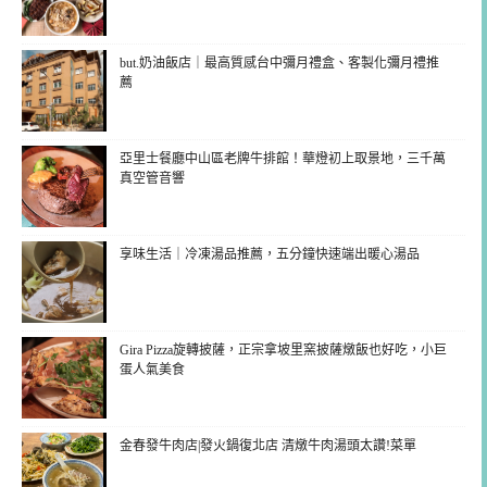
but.奶油飯店｜最高質感台中彌月禮盒、客製化彌月禮推
薦
亞里士餐廳中山區老牌牛排館！華燈初上取景地，三千萬
真空管音響
享味生活｜冷凍湯品推薦，五分鐘快速端出暖心湯品
Gira Pizza旋轉披薩，正宗拿坡里窯披薩燉飯也好吃，小巨
蛋人氣美食
金春發牛肉店|發火鍋復北店 清燉牛肉湯頭太讚!菜單