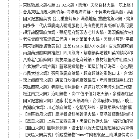
東區微風火鍋推薦 22:02火鍋。樂活〉天然食材火鍋一吃上癮
台北東區頂級火鍋|竹苑- 海港現流海鮮、干貝老母雞高湯，高隱
國父紀念館美食-台北重慶烤魚》滿漢爐魚-重慶烤魚火鍋，烤魚火
肉多多二代店重慶南店聽說服務比海底撈更厲害!粉紅店裝可愛超
超浮誇龍頭麻辣鍋，蔡記隆府龍頭寺老灶火鍋，湯頭偏鹹食材優
老先覺麻辣窯燒鍋二代店，台北萬華小火鍋，怎樣才算是”平價”火鍋
南京復興慶城街美食》王品12MINI個人小火鍋，百元就能吃到多
內湖葫洲麻辣鍋推薦》四川龍府，鴛鴦鍋與嗆辣川菜的精彩和鳴
八條老宅麻辣鍋》網友票選必吃麻辣鍋，食材超優的中山區火鍋
台北海鮮火鍋推薦》囍聚精緻鍋物，頂級新鮮活海產，必吃爆卵海
市民大道火鍋》張飛重慶麻辣鍋，超麻超辣的重砲口味，台北重慶
辣上癮麻辣火鍋》店家自炒濃純麻辣鍋底，老牌麻辣鍋重出江湖
東區麻辣火鍋》老鼎旺川味鍋物，道道好吃的老牌火鍋二代店
松江南京火鍋》滾吧鍋物，高CP值平價好吃火鍋，多種湯底配獨
國父紀念館火鍋》湯廠-特色火鍋湯底，台北最帥火鍋店，晚上變
內湖麻辣鍋》川老爺麻辣鍋，吃鍋配熱炒，精緻單點火鍋推薦
【東區微風火鍋】農場餐桌鮮美雞湯火鍋，高品質精緻鍋物料理/
【萬華火鍋】上乘三家西園店，黑鑽石竹碳火鍋/一場奇幻的冒險
【圓山火鍋】圓味涮涮鍋，波士頓龍蝦天使紅蝦超鮮甜/菜單價格
【東區火鍋美食】忻殿堂鍋物Prime牛肉套餐配上南洋風情叻沙鍋