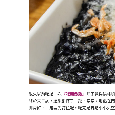
很久以前吃過一次
『吃義燉飯』
除了覺得價格稍
終於來二訪，結果卻摔了一跤，嗚嗚。地點在
南
非常好，一定要先訂位喔。吃完是有點小小失望