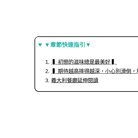
▼章節快速指引▼
▍初戀的滋味總是最美好 ▍
▍期待越高摔得越深，小心別滑倒，
義大利餐廳延伸閱讀