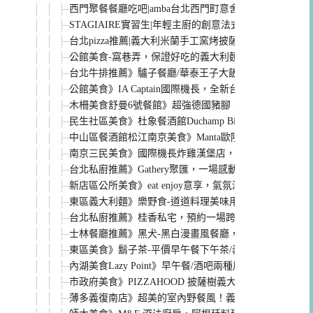
西門聚餐餐廳吃吧|amba台北西門町意舍酒店，超棒採
STAGIAIRE實習生|年輕主廚的創意法式料理，台北fine 
台北pizza推薦|義大利米蘭手工窯烤披薩，用料頂級的酥香P
公館美食-窩巷弄，保證好吃的義大利麵(進口義大利麵條
台北牛排推薦》驢子餐廳/華泰王子大飯店，近年來吃到
公館美食》IA Captain國際機長，全新台灣古香辣腿
木柵美食舒曼6號餐館》超強德國豬腳，預約才吃得到！
民生社區美食》杜象餐酒館Duchamp Bistro & Cafe-
中山區餐酒館松江南京美食》Manta歐陸料理，海洋主
南京三民美食》國際機長炸雞漢堡店，念念不忘的多汁
台北私廚推薦》Gathery聚匯，一場感動的歡聚時光
新店區公所美食》eat enjoy意享，氣氛溫馨的聚餐餐
東區義大利麵》樂野食-道道料理美味用心，忠孝復興美食/
台北私廚推薦》桂香私宅，預約一場跨越時空的歐式浪
士林餐廳推薦》黑犬-黑白漫畫風餐廳，又美又好吃的清
東區美食》鬍子茶-平價早午餐下午茶/義大利麵/吐司帕
內湖美食Lazy Point》早午餐/酒吧兩種風情，約會聚餐
市政府美食》PIZZAHOOD 披薩樹義大利pizza酥脆
薄多義復南店》超美的室內野餐風！義大利麵Pizza推薦/