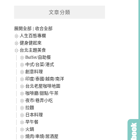
文章分類
展開全部
|
收合全部
人生百態專欄
健身健起來
台北主題美食
Buffet/自助餐
中式/台菜/港式
創意料理
印度/泰國/越南/南洋
台北老屋咖啡地圖
咖啡廳/甜點/午茶
夜市/巷弄小吃
拉麵
日本料理
早午餐
火鍋
燒肉/串燒/居酒屋