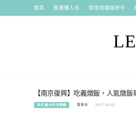
Skip
首頁
餐廳懶人包
咖啡成癮路途中
to
content
L
【南京復興】吃義燉飯，人氣燉飯專
寫食派
2017-10-02
美式/義大利/西餐廳