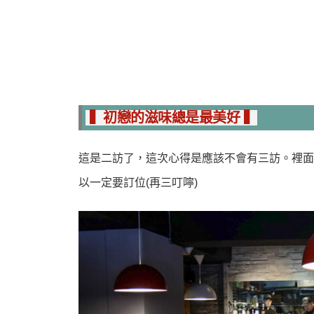
▍初戀的滋味總是最美好 ▍
這是二訪了，這次心得是應該不會有三訪。裡面
以一定要訂位(再三叮嚀)