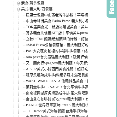
素食/蔬食餐廳
美式/義大利/西餐廳
亞里士餐廳中山區老牌牛排館！華燈初上取景地，三千
中山赤峰街美食|Parko Parco 義大利小酒館 超美味
TOK盡興食光｜新店裕隆城美食，美味的新亞洲料理聚
薄多義台北信義ATT店｜平價美味pizza聚餐首選，必點炸雞
立秋LiChiu餐廳|超越顛峰的烤雞，訂位困難的歐陸料理
uMeal Bistro公館餐酒館，義大利麵好吃份量又大!公館
Bah!大安區肉舖裡的神秘牛排餐廳，結合Fine dining的
solo pasta台北最強義大利麵，破萬評價的正統義大利餐
又一間商行Spaghetti義大利麵，每天都爆滿，份量多
A.K.12美式小館西門美食推薦！超好吃炸雞翅漢堡排餐
瀧厚炙燒熟成牛排|料超多羅宋湯喝到飽、燉飯都好吃，
WAKU WAKU PASTA|信義誠品美食，好吃義大利麵/
茱莉金牛排LE SAGE，台北平價牛排高級享受，師大
南京復興瀧厚炙燒熟成牛排|羅宋湯喝到飽、牛肝菌燉飯
金山貪心咖啡館|好吃pizza義大利麵，有情調的磚瓦老
BANCO世界冠軍窯烤Pizza、義大利米燉飯，平價品
106 Harbor美式海鮮餐廳|台北手抓海鮮餐廳/海鮮桶