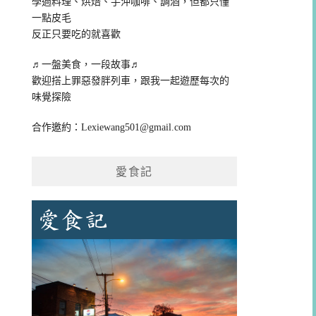
學過料理、烘焙、手沖咖啡、調酒，但都只懂
一點皮毛
反正只要吃的就喜歡
♬一盤美食，一段故事♬
歡迎搭上罪惡發胖列車，跟我一起遊歷每次的
味覺探險
合作邀約：
Lexiewang501@gmail.com
愛食記