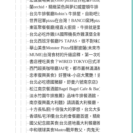
宏匯廣場美食|Gino pizza世界冠軍Pizza道地拿坡里餅
蘭orchid，精緻菜色與夢幻威靈頓牛排，全新菜單米其
台北牛排餐廳Robin’s 牛排屋，自助吧沙拉/甜點勝過
世界冠軍pizza在台灣！BANCO窯烤pizza自製義大利麵條
東區聚餐餐廳|棧直火廚房，牛排就是要直火烤阿！肉控
台北必吃炸雞|IA國際機長炸雞漢堡全新改版菜單，南
台北西班牙餐廳PS TAPAS，很不對味口的西班牙菜，
華山美食Monster Pizza怪獸披薩(未來市)，平價好吃
MUME|台灣食材的升級詮釋，第一次吃到破萬，米其林一
書店裡吃美食？WIRED TOKYO日式洋食信義店，
西門超美咖啡廳JAI宅，都市叢林滿滿植栽的繽紛世界，
忠孝復興美食》好豐味-小店大驚艷！道道用心美味高貴
台北必吃德國豬腳，舒曼六號南京店》豬腳皮脆肉嫩又不
松江南京餐酒館Bagel Bagel Cafe & Bar》濃濃
淡水竹圍牛排推薦》品味牛排餐酒館，平價的高級享受
南京復興義大利麵》請請義大利餐廳，用餐時段絕對一位難
十方長私廚|十倍強大的夢想，台北大安區精緻私廚推薦
香頌私宅洋樓|台北約會餐廳首選，精緻歐風私宅料理，
國父紀念館美食|台北道地義大利餐廳推薦，巧哚洋房-必
中和環球美食Mastro戰斧教父，肉鬼天堂！乾式熟成牛