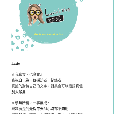
Lexie
♬我寫食，也寫實♬
我視自己為一個採訪者、紀錄者
真誠的對待自己的文字，對美食可以很認真但
別太嚴肅
♬學無所精，一事無成♬
興趣廣泛到覺得每天24小時都不夠用