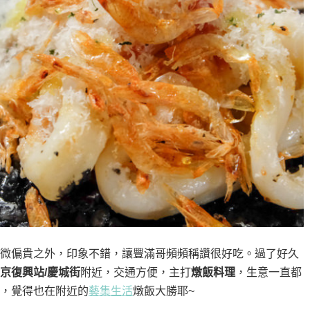
微偏貴之外，印象不錯，讓豐滿哥頻頻稱讚很好吃。過了好久
京復興站/慶城街
附近，交通方便，主打
燉飯料理
，生意一直都
，覺得也在附近的
藝集生活
燉飯大勝耶~