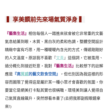
▍享美饌前先來場氣質淨身 ▍
『藝集生活』
相信每個人一踏進來就會被它非常重的文藝
氣息給薰到眼，木質、黑白灰的柔和色調，整體空間設計
精緻中富有巧思，用一種曖曖內含光的方式，傳遞剛剛好
的人文溫度。原諒我不喜歡『
文青
』這個詞，它被濫用、
過分概化到接近貶意，我對
『藝集生活』
比較想下的註解
應是
『高
質感
的藝文飲食空間』
，但也別因為我這樣的形
容而圈限了覺得這是屬於某一種小眾才會喜歡的氛圍，你
要當它是網美打卡點其實也很稱職，環境美到讓人覺得自
己氣質直線飆升，突然想看本書了(去把我那副假眼鏡拿
來!)