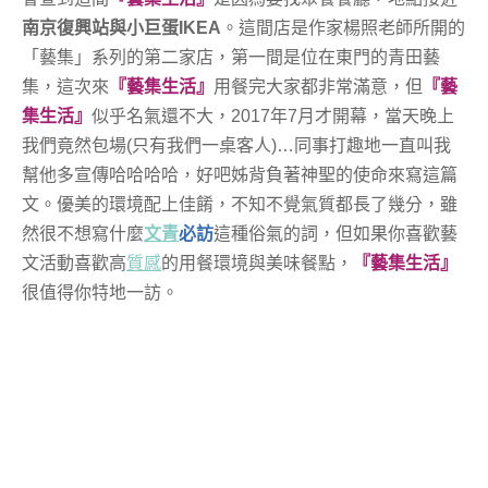
南京復興站與小巨蛋IKEA
。這間店是作家楊照老師所開的
「藝集」系列的第二家店，第一間是位在東門的青田藝
集，這次來
『藝集生活』
用餐完大家都非常滿意，但
『藝
集生活』
似乎名氣還不大，2017年7月才開幕，當天晚上
我們竟然包場(只有我們一桌客人)…同事打趣地一直叫我
幫他多宣傳哈哈哈哈，好吧姊背負著神聖的使命來寫這篇
文。優美的環境配上佳餚，不知不覺氣質都長了幾分，雖
然很不想寫什麼
文青
必訪
這種俗氣的詞，但如果你喜歡藝
文活動喜歡高
質感
的用餐環境與美味餐點，
『藝集生活』
很值得你特地一訪。