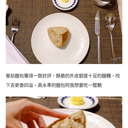
餐前麵包獲得一致好評，酥脆的外皮韌度十足的麵糰，咬
下去麥香四溢，高水準的麵包阿我想要吃一整顆