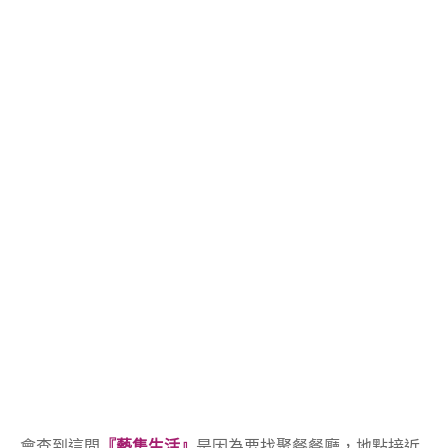
會查到這間
『藝集生活』
是因為要找聚餐餐廳，地點接近