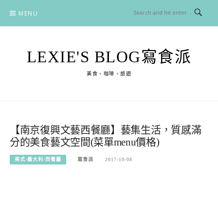
Skip
MENU
to
content
LEXIE'S BLOG寫食派
美食、咖啡、旅遊
【南京復興文藝西餐廳】藝集生活，質感滿
分的美食藝文空間(菜單menu價格)
美式/義大利/西餐廳
寫食派
2017-10-08