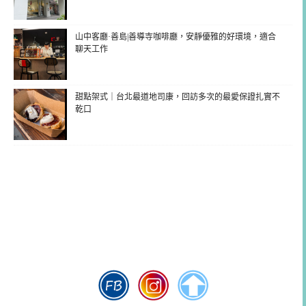
山中客廳·善島|善導寺咖啡廳，安靜優雅的好環境，適合
聊天工作
甜點架式｜台北最道地司康，回訪多次的最愛保證扎實不
乾口