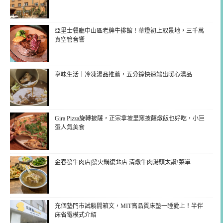
亞里士餐廳中山區老牌牛排館！華燈初上取景地，三千萬
真空管音響
享味生活｜冷凍湯品推薦，五分鐘快速端出暖心湯品
Gira Pizza旋轉披薩，正宗拿坡里窯披薩燉飯也好吃，小巨
蛋人氣美食
金春發牛肉店|發火鍋復北店 清燉牛肉湯頭太讚!菜單
充個墊門市試躺開箱文，MIT高品質床墊一睡愛上！半伴
床省電模式介紹