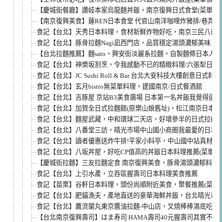
【慶城街餐廳】讚岐本家烏龍麵丼飯，南京復興日式食堂(菜單價格
【南京復興美食】蓮REN日本食堂 代官山南洋咖哩炸豬排/巷弄美
食記【台北】天秀日本料理，食材新鮮炸物好吃，南京三民八德路日
食記【台北】豚骨拉麵Nagi凪西門店，品質穩定湯頭濃郁美味
【台北拉麵推薦】麵sato，興安街淡麗系拉麵，自製麵條日本人
食記【台北】神樂坂割烹，令我感動不已的精緻料理/六張犁日本料理
食記【台北】JC Sushi Roll & Bar 台北大安科技大樓創意日式料理
食記【台北】玄月bistro無菜單料理，建國南京/日式餐酒館
食記【台北】吉豚屋 京站B3美食廣場 日本第一名丼飯我覺得還好 (
食記【台北】加賀全日式拉麵館(原樂山娘舊址)，松江南京日本
食記【台北】麵屋武藏，中和環球二天店，好壞參半的日式拉麵(菜單
食記【台北】八番堂三訪，晴光市場中山國小商圈我最愛的日本料理/
食記【台北】讀者優惠送炸牛排!平家小料亭，中山國中站真材實料的
食記【台北】八坂丼屋，好吃CP值高的丼飯日本料理推薦(菜單me
【慶城街拉麵】三友拉麵定食.南京復興美食，豚骨湯頭濃郁料有
食記【台北】上引水產，立吞區握壽司日本料理美食推薦
食記【苗栗】谷軒日本料理，頭份尚順附近美食，聚餐推薦(菜單me
食記【台北】肥貓漁夫，產地直送的豪華海鮮丼飯，台北晴光市場日本
食記【台北】鷹流蘭丸東京醬油拉麵-中山店，叉燒棒棒湯底吃不
【台北南京復興壽司】はま寿司 HAMA壽司40元握壽司其實不平價(