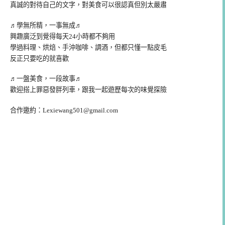
真誠的對待自己的文字，對美食可以很認真但別太嚴肅
♬學無所精，一事無成♬
興趣廣泛到覺得每天24小時都不夠用
學過料理、烘焙、手沖咖啡、調酒，但都只懂一點皮毛
反正只要吃的就喜歡
♬一盤美食，一段故事♬
歡迎搭上罪惡發胖列車，跟我一起遊歷每次的味覺探險
合作邀約：
Lexiewang501@gmail.com