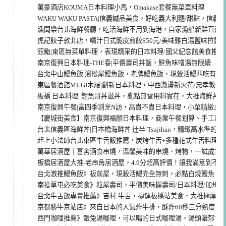
萬豪酒店KOUMA日本料理小馬，Omakase套餐無菜單料理
WAKU WAKU PASTA|信義誠品美食，好吃義大利麵/甜點，信
漁聞樂台北海鮮餐廳，吃活海鮮不用到海港，自家漁船新鮮直送
虎記餃子敦北店，噴汁日式脆皮煎餃$50元/美味雞白湯鹽味拉麵
鈺鮨|東區無菜單料理，表現精采的日本料理/國父紀念館美食推薦
南京復興日本料理-THE春|平價壽司丼飯，鮮魚味噌湯無限續
台北中山鰻魚飯|濱松屋鰻魚飯，老牌鰻魚飯，現殺活鰻四吃有特
東區餐酒館MUGI木屐|創新日本料理，中西激盪新火花/忠孝敦化
板橋 日本料理| 鯉魚哥丼滋丼，亂點無雷用料實在，大推海鮮丼飯
南京復興午餐|富四季割烹N訪，高貴不貴日本料理，小菜精緻主
【慶城街美食】南京復興福顏日本料理，商業午餐划算、手工菜值
台北信義區海鮮丼|日本橋海鮮丼 辻半-Tsujihan，精緻高水準
起上小法師台北東區牛舌飯推薦，炭烤牛舌+多種花式牛舌料理，
萬華居酒屋｜喜舍酒食串燒，溫馨美味的串燒、烤物，一試成主
板橋居酒屋大推-老串角居酒屋，4.9分超高評價！讓我滿意到不
台北激推鰻魚飯》板前屋，現殺活鰻完全無刺，必點白燒鰻魚，
南投草屯必吃美食》粒屋壽司，平價美味握壽司/日本料理/加州
台北牛舌飯專賣推薦》吉村·牛舌，捷運板橋站美食，大推極厚切
京都勝牛京站店》來自日本的人氣炸牛排，酥炸60秒三分熟度，
西門咖哩推薦》銀兔湯咖哩，可以喝的日式咖哩湯，湯頭濃郁甘甜