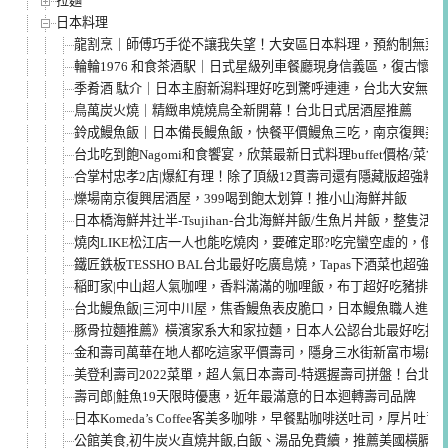
拉麵
日本料理
龍割烹｜師傅巧手從不讓我失望！大安區日本料理，預約制無菜
輪輪1976 和食茶酒駅｜日式星級列車餐廳現身信義區，復古懷
季肴酒 駄介｜日本主廚新潟料理好吃到驚呼連連，台北大安無菜
鳥萬炭火燒｜精緻串燒燒鳥全新開幕！台北日式居酒屋推薦
鈴成鰻魚飯｜日本備長鰻魚飯，快餐平價鰻魚三吃，南京復興美
台北吃到飽Nagomi和食饗宴，欣葉最新日式料理buffet價格/菜
合掌村忠孝2店|爆紅有理！除了頂級12貫壽司還有隱藏版超強料
爍場南京復興居酒屋，399喝到飽太划算！推小山海鮮丼飯
日本橋海鮮丼辻半-Tsujihan-台北海鮮丼飯/生魚片丼飯，整隻活
燒肉LIKE松江店一人也能吃燒肉，要確定耶?吃完蠻空虛的，價
鐵匠鉄板TESSHO BAL台北最好吃廣島燒，Tapas下酒菜也超
稲町家|中山超人氣咖哩，香料滿滿的咖哩飯，布丁超好吃豬排超
台北鰻魚飯|三河中川屋，焦香鰻魚表皮脆口，日本鰻魚職人進軍
豚骨拉麵推薦》橫濱家系大和家拉麵，日本人公認台北最好吃拉麵
金和壽司萬華在地人都吃這家平價壽司，隱身三水街新富市場的
美登利壽司2022菜單，超人氣日本壽司-特選握壽司拼盤！台北
壽司郎|鮭魚19天限時優惠，近年最滿意的日本迴轉壽司品牌
日本Komeda’s Coffee客美多咖啡，早餐點咖啡送吐司，厚片吐
公館美食,初牛炭火直燒丼飯,白飯、湯品免費續，推薦美國橫膈膜