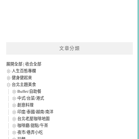
文章分類
展開全部
|
收合全部
人生百態專欄
健身健起來
台北主題美食
Buffet/自助餐
中式/台菜/港式
創意料理
印度/泰國/越南/南洋
台北老屋咖啡地圖
咖啡廳/甜點/午茶
夜市/巷弄小吃