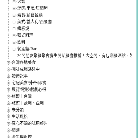
火鍋
燒肉/串燒/居酒屋
素食/蔬食餐廳
美式/義大利/西餐廳
鐵板燒
韓式料理
飲料
餐酒館/Bar
20間朋友聚餐聚會慶生開趴餐廳推薦！大空間、有包廂餐酒館，好
台灣各地美食
咖啡成癮路途中
婚禮記事
宅配美食/外帶/即食
展覽/電影/戲劇心得
旅遊｜台灣
旅遊｜歐洲、亞洲
未分類
生活風格
真心不騙的試用報告
酒類
金牛理財控