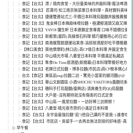
食記【台北】漂丿燒肉食堂，大份量美味的丼飯料理/魔法啤酒，東
食記【台北】 匠壽司 松江南京無菜單日本料理，真材實料美味到
食記【台北】捷運雙連站弍三-平價日本料理烏龍麵丼飯推薦餐廳(菜單
食記【台 北】鬼金棒日本辣麻味噌拉麵，極濃郁湯頭又麻又辣，
食記【台北】YAYOI 彌生軒 日本連鎖定食專賣 口味不錯價位偏高 
食記【台北】新都里(瀧四) 高級懷石料理 精巧優雅用心的日式料
食記【台北】南港展覽館捷運站美食-涓邸居酒屋好吃平價餐廳推薦
【林口美食】築地樂樂町(林口店) 高CP值日本料理 丼飯定食生魚
食記【台北】中山晴光市場 八番堂日本料理 平價滿足私藏店
食記【台北】隼食On Time居酒屋(新開幕)日本料理聚餐好地方
食記【台北】老牌日式拉麵，博多拉麵(市民店)高CP根本佛心來
台北【食記】東區凪nagi拉麵二訪，驚見小當家的銀河麵@@
食記【台北】華山文創園區 小酒SHOCHU YAKITORI(義麵坊系列
食記【台北】穗科手打烏龍麵(復興店) 清爽養生的QQ烏龍麵
食記【台北】大戶屋~沒有期待就沒有傷害的日式定食
食記【台北】中山區-一風堂拉麵。一訪好棒三訪掰掰！
食記【台北】八番堂-晴光夜市旁的小滿足日本料理
食記-【台北】全宇宙最強拉麵”凪”(他自己講的不是我~) 誰會唸啊
食記-【台北】市民店。吳留手-一去再去無法割捨的好味道~真的
早午餐