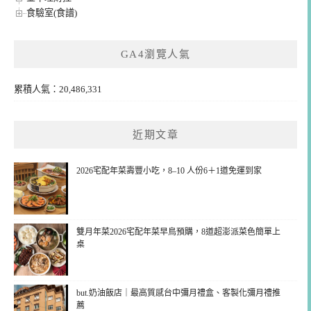
食驗室(食譜)
GA4瀏覽人氣
累積人氣：20,486,331
近期文章
2026宅配年菜壽豐小吃，8–10 人份6＋1道免運到家
雙月年菜2026宅配年菜早鳥預購，8道超澎派菜色簡單上
桌
but.奶油飯店｜最高質感台中彌月禮盒、客製化彌月禮推
薦