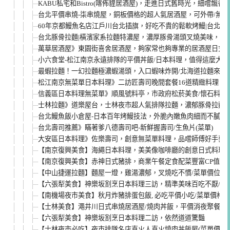
KABU私宅和Bistro(喀佈貍居酒屋)，走進日式舊時光，細嚐飄
台北平價串燒-柒串燒屋，銅板價格的超人氣居酒屋，可外帶/無服
60年京都鰻魚名店江戶川台北插旗，好吃不貴的鬆軟烤鰻|台北必
台北豚骨拉麵|橫濱家系拉麵特濃屋，濃厚豚骨湯頭叉燒美味，炸
萬華居酒屋》東園街喜舍居酒屋，夠家常也夠專業的居酒屋日式
小六食堂-松江南京永遠排隊的平價丼飯/日本料理，值得這麼大名
最蝦拉麵！一幻拉麵極濃蝦湯頭，入口蝦味炸開/北海道拉麵來台
松江南京無菜單日本料理》二訪匠壽司晚間套餐16道精緻料理，
信義區日本料理無菜單》順風號料亭，市政府松菸美食/懷石料理
士林拉麵》道樂屋台，士林夜市超人氣排隊拉麵，濃郁豚骨拉麵
台北鰻魚飯小倉屋-日本百年烤鰻技法，外脆內嫩魚肉細而不膩(菜
台北壽司推薦》瞞著爹八德壽司吧-新鮮握壽司/生魚片(菜單)
大安區日本料理》佐樂壽司，創意無菜單料理，品嚐師傅好手藝
【南京復興美食】海繩日本料理，美美像咖啡廳的創意日式料理
【南京復興美食】赤神日式豬排，商業午餐定食配菜豐富CP值高高
【中山捷運拉麵】麵屋一燈，雞湯濃郁，叉燒吃不慣/菜單價位
【六張犁美食】神樂坂割烹日本料理三訪，精準美味百吃不厭/菜
【南機場夜市美食】秋月炸豬排蛋包飯, 必吃平價小吃/菜單價格
【士林美食】澠井川日式串燒居酒屋/燒肉丼飯，平價消夜聚餐
【六張犁美食】神樂坂割烹日本料理二訪，依然道道驚豔
【士林夜市必吃】夜市排隊名店直火人直火燒肉丼飯屋(菜單價位)