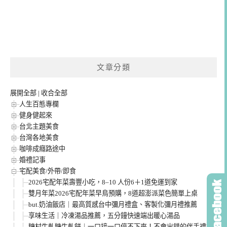
文章分類
展開全部
|
收合全部
人生百態專欄
健身健起來
台北主題美食
台灣各地美食
咖啡成癮路途中
婚禮記事
宅配美食/外帶/即食
2026宅配年菜壽豐小吃，8–10 人份6＋1道免運到家
雙月年菜2026宅配年菜早鳥預購，8道超澎派菜色簡單上桌
but.奶油飯店｜最高質感台中彌月禮盒、客製化彌月禮推薦
享味生活｜冷凍湯品推薦，五分鐘快速端出暖心湯品
糖村牛軋糖牛軋餅｜一口接一口停不下來！不會出錯的伴手禮推薦