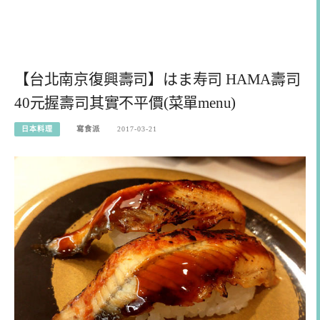
【台北南京復興壽司】はま寿司 HAMA壽司
40元握壽司其實不平價(菜單menu)
日本料理
寫食派
2017-03-21