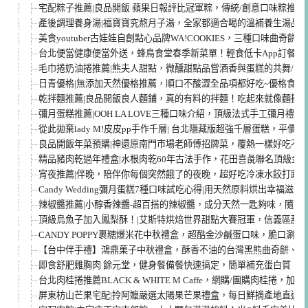
宅配粽子推薦|良品開飯 蘋果日報評比冠軍粽，傳統/創意口味粽推
產後調理養身湯|福寶寶究熬月子湯，全家都適合喝的溫補養生湯品
美食youtuber古娃娃自創點心品牌WA!COOKIES，三種口味曲奇餅
台北便當健康便當外送，蜂鳥食堂春季新菜單！輕食低卡App訂餐超方
毛巾捲奶油捲推薦|熊夫人甜點，微醺甜點品嘗酒香與蛋糕的共舞/宅
日青優格|無添加天然優格推薦，順口不酸澀全品項都好吃~優格食譜
乾拌麵推薦|良品開飯良人麵鋪，真的有料的拌麵！吃起來就像麵攤
彌月蛋糕推薦|OOH LA LOVE三種口味介紹，頂級法式手工彌月禮盒
從此拋棄lady M!皮皮pp手作千層| 台北隱藏版超強千層蛋糕，平價
良品開飯年菜預購|神還原南門市場老師傅招牌菜，覆熱一樣好吃不
精品豬肉乾過年禮盒|水根肉乾60年古法手作，花田喜彘聯名頂級金箔
宵夜推薦|伴晚，陪伴你每個突然餓了的夜晚，超好吃冷凍水餃打趴
Candy Wedding彌月蛋糕7種口味試吃心得|用天然原料烘出幸福滋
辣椒醬推薦|小醇香辣醬-超百搭的辣椒醬，成分天然一匙夠味，隨身
頂級烏魚子加入鳳梨酥！|艾斯特烘焙世界甜點大賽冠軍，信義區甜點
CANDY POPPY裹糖爆米花中秋禮盒，超酷金沙鹹蛋口味，脆口涮
【台中伴手禮】鴻鼎菓子中秋禮盒，酥香不油的台灣黑熊曲奇餅、美
即食舒肥雞胸肉 餘元堂，健身餐備餐快速搞定，簡單補充蛋白質！
台北肉桂捲推薦BLACK & WHITE M Caffe，網購/團購肉桂捲
屏東枋山芒果宅配|拎阿嬤嚴選太陽果芒果禮盒，每日鮮摘產地直送