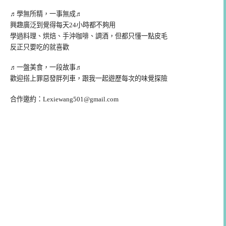
♬學無所精，一事無成♬
興趣廣泛到覺得每天24小時都不夠用
學過料理、烘焙、手沖咖啡、調酒，但都只懂一點皮毛
反正只要吃的就喜歡
♬一盤美食，一段故事♬
歡迎搭上罪惡發胖列車，跟我一起遊歷每次的味覺探險
合作邀約：
Lexiewang501@gmail.com