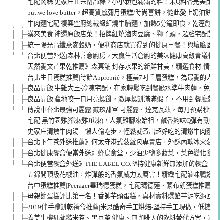
宅配肉粽|史家庄正宗南部粽，小小顆包滿滿的料！米Q料香完美比
but.we love butter，超高質感彌月蛋糕/時尚喜餅，從此愛上奶
牛肉麵宅配|復興空廚總裁級紅燒牛腩麵，加熱5分鐘即食，乾溼創意
漢來美食|神還原飯店菜！招牌紅燒滷肉豆腐、獅子頭，超強宅配美
統一陽光高纖燕麥穀奶，便利商店就買得到的健康早餐！與壞膽固醇
台北便當外送|森林善意廚房，大贏生活倉廚的美味健康高級會議餐
天然愛文芒果乾推薦》森菓舖 封存水果的新鮮甘美，精選食材-情人
台北生日蛋糕推薦|時飴Approprié，極美7吋千層蛋糕，為最愛的
良品開飯|牛雜大王-冷凍宅配，在家輕鬆吃到餐廳水準牛肉麵，免出門
良品開飯|產地咬一口月亮蝦餅，激厚蝦餅滿滿蝦子，不用到餐廳就
傳說中台北最強可麗露|貳玖甜室 可麗露、達克瓦茲，每月預購秒殺
宅配|黑竹園雞腳凍(雞爪凍)，人氣雞腳凍始祖，鹹香夠味Q彈有勁，
史家庄清燉牛肉湯｜懶人偷吃步，輕鬆就煮出超好吃的清燉牛肉麵！
台北下午茶外送推薦》何太守港式菠蘿包專賣店，外酥內軟冰火菠蘿
台北健康餐盒便當外送》蜂鳥食堂，少油少鹽多蔬菜，菜色變化多樣
台北便當餐盒外送》THE LABEL CO.堅持健康新鮮無添加的餐盒
五錦開頂級花椒油，炸彈般的香氣威力太厲害！精緻宅配滷味鴨翅推
台中蛋糕推薦|Peerager畢瑞德蛋糕，宅配瑪德蓮、蒙布朗蛋糕推薦
母親節蛋糕評比第一名！香帥芋頭蛋糕，真材實料爆餡芋泥吃過回不
2019伴手禮餅乾禮盒推薦|米思酷奇手工烘焙-堅持手工現做，低糖
義美生機紅藜糙米茶、黑豆茶|健康、無咖啡因的飲料替代方案，冷