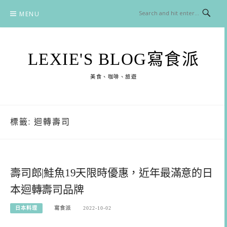
Skip
MENU
to
content
LEXIE'S BLOG寫食派
美食、咖啡、旅遊
標籤:
迴轉壽司
壽司郎|鮭魚19天限時優惠，近年最滿意的日
本迴轉壽司品牌
日本料理
寫食派
2022-10-02