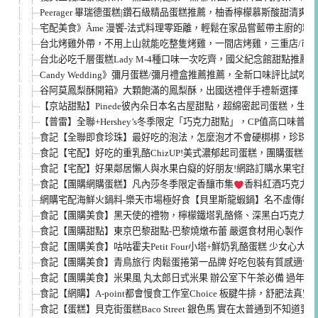
Peerager 畢瑞德蛋糕|鑽石級精品蛋糕推薦，柚香檸檬慕斯酸甜清
宅配美食》Âme 漫饗-法式料理零距離，輕鬆在家品嘗藍帶主廚的精
台北烤雞外帶，不用上山就能吃整隻烤雞，一間店烤雞，三重店/市
台北必吃千層蛋糕Lady M-4種口味一次吃齊，國父紀念館甜點推薦
Candy Wedding》彌月蛋糕/彌月禮盒推薦推薦，全新口味評比試吃
谷阿莫鳳梨酥開箱》大顆飽滿的鳳梨酥，出國送禮伴手禮新選擇
【京站甜點】Pinede彼內朵日本名古屋甜點，超綿密起司蛋糕，生
【普雷】全聯+Hershey’s冬季限定「巧克力甜點」，CP值高口味普通
食記【全聯即食珍珠】最好吃的泡法，怎麼泡才不會硬梆梆，珍珠鮮奶
食記【宅配】好吃的重乳酪ChizUP!美式濃郁起司蛋糕，團購蛋糕
食記【宅配】好果鄰居懶人與水果白癡的好朋友!網路訂購水果宅配
食記【團購網購蛋糕】凡內莎冬季限定香釀市集
香料紅酒巧克力幕
網購宅配海鮮火鍋料-樂天市場極好食【貝里斯龍蝦鍋】名不虛傳的痛
食記【團購美食】黑天使的禮物，檸檬鐵塔乳酪條、深黑白巧克力蛋
食記【團購甜點】東京巴黎甜點-巴黎燒燉布蕾 嚴選食材用心製作的
食記【團購美食】咕咕霍夫Petit Four小塔+鮮奶乳酪蛋糕 少女心大噴
食記【團購美食】青鳥旅行 肉鬆蛋捲第一品牌 好吃包裝有質感適合
食記【團購美食】米果風 丸太郎日式米果 辦公室下午茶必備 過年過
食記【網購】A-point都會慢食工作室Choice 板腱牛排，舒肥法
食記【蛋糕】貝克街蛋糕Baco Street 銀色馬 實在太普通到不知道要