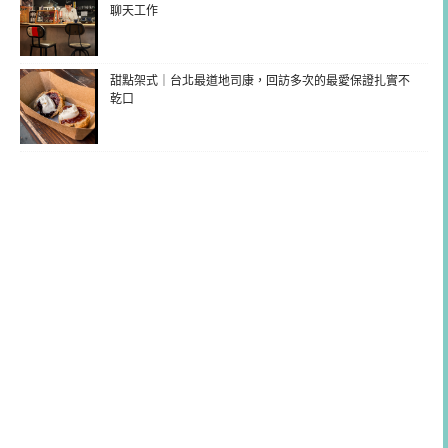
聊天工作
甜點架式｜台北最道地司康，回訪多次的最愛保證扎實不
乾口