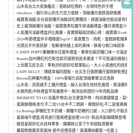
山木島台北大安旗艦店｜喜餅試吃預約、台灣特色伴手禮
chochoco｜融化你心的生巧克力蛋糕，頂級彌月蛋糕喜餅推薦
福寶寶油飯|全台首創彌月油飯試吃實體店，挑選油飯也能這麼有儀
史上最頂級彌月油飯！福寶寶黑松露牛排油飯禮盒+彌月酒禮盒介紹
人氣彌月油飯禮盒評比推薦，真實開箱超詳細心得：福寶寶/Evafter/
2024年節禮盒伴手禮精選Top10！富貴雙方、肉乾、蛋糕餅乾糖果
光頭呂手作蔥抓餅｜免解凍快速上桌的美味，酥香Ｑ軟口味超多
CANDY POPPY菓糖爆米花龍年禮盒，奢華包裝四種口味一次滿足
Basuku加州爆紅的巴斯克起司蛋糕到底多厲害？不可思議的極致流
上信饌玉民生店｜零負評的超好吃堅果點心，大人小孩通吃的送禮禮
LADY KELLY｜傳遞幸福的甜點，台北生日蛋糕彌月蛋糕餅乾禮盒
Bloom花神彌月禮盒｜100%客製化搭配頂級奢華法式喜餅
山木島｜高質感手工彌月禮盒，融入台灣在地特色風情，將溫暖傳承
水根肉乾|中秋禮盒早鳥優惠中，無添加保證的70年肉乾品牌
IMOMENT TO GO 信義外帶店|台北便當外帶，時尚異國餐盒，菜單
蛋黃酥價格|彰化不二坊VS台中不二糕餅，哪間好吃|不二家蛋黃酥評
La Bontage夢糖匠生牛奶糖，顛覆牛奶糖的口感，入口即化不黏牙
最美端午禮盒|青鳥旅行蛋捲禮盒送禮100分! 新品夾餡蝴蝶酥登場！
酷覓星超好吃米其林零食，團購辦公室下午茶甜點常勝軍
蘿蔔糕推薦梁家瘋味-過年送禮首選！滿滿爆絲蘿蔔一吃愛上