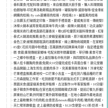
香料菓食|宅配料理/調理包，來自餐酒館大廚手藝，懶人料理開箱
伯朗咖啡-印尼弗洛勒斯精品黑咖啡，罐裝咖啡/濾掛咖啡/從金車線
網購肉桂捲| fly cafe蒼蠅哥肉桂捲，肉桂捲2.0、鹹蛋黃肉桂捲
上信饌玉|打破既定印象，頂級伴手禮首選，夏威夷豆塔、傳統堅果
沐樺火鍋本滷宵夜場|超美味牛肉火鍋、麻辣火鍋湯底！功夫滷製宅
夜陽米商行|產地直銷花蓮香米，軟Q好吃優質米飯料理食譜、紅藜麥
泰式火鍋湯底推薦|金色三麥蝦皇暹羅浴鍋，原汁蝦湯熬煮濃郁鮮美
金色三麥|被餐酒館耽誤的湯醬專家，線上購物商城開賣，在家輕鬆
85度C花好月圓中秋禮盒 | 百萬銷售的招牌美味月餅，指定禮盒預購
糕·食寤|重現傳統家鄉味-宅配米糕年糕蘿蔔糕、草仔粿/素食可食
一之鄉中秋禮盒，史上最狂聯名中秋月餅，與四間知名品牌合作，創
懶人低卡雞胸肉食譜|免開火10分鐘完成低卡高蛋白餐！ 餘元堂雞舒
良品開飯|上海生煎包 皮脆肉多汁，完美重現夜市美味！冷凍宅配懶
芒果禮盒推薦|產地咬一口芒果小吉盒，一盒吃到六種品種的芒果！
二月森甜點工作室，吃到欲罷不能的超強法式手工餅乾喜餅，台中伴
栗園米食|國宴級美食乾拌粄條，古法製作30年客家粄條，10分鐘現
娘子韓食外帶餐點|在家也能吃到精緻韓式料理，提前訂餐九折優惠/
屏東枋山芒果|拎阿嬤芒果外銷等級禮盒，在地小農耕作產地直送！甜
史上最軟嫩多汁的肉乾|台意思吉daisuki精品牛肉乾/豬肉乾/肉紙
天仁喫茶趣餐盒| 史上最佛防疫餐盒，$120含便當+913茶/奶茶，每