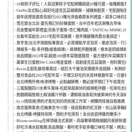
10款粽子評比！人氣冠軍粽子宅配網購超過20種可選，每種都能單
UniPie法式點心|超好吃達克瓦茲蝴蝶酥，減糖無麩質，宅配甜點彌
過年送禮首選青鳥旅行2023曙光序曲春節系列禮盒，超多口味的美
雪花齋台北店-要先預訂的砂糖蛋糕，台中百年老店涮嘴古早味
烏金雙福年節禮盒|烏魚子蛋捲+杏仁豬肉紙，TASTE by MMHG 2
台畜年菜組合,2023宅配年菜推薦，過年豬腳豬肉靠台畜搞定！
食芋堂|台北芋頭甜點專賣店，必買爆餡芋泥泡芙、脆皮泡芙、行天
辣椒多一點-多拌麵(椒香麻辣)，麻辣乾拌麵推薦，根本是把麻辣鍋
良品開飯2023年菜|超過100道年菜隨選隨買，最方便的年菜購買平台
萬華生日蛋糕SW CAKE唯星蛋糕，首創達克瓦茲蛋糕，用料實在的
Kevin主廚乳酪塔專賣店，超巨大千層泡芙爆漿外皮超酥，有夠好吃
雙月食品社2023宅配年菜，平價又好吃的米其林餐廳年菜，分量很
台北烤鴨外帶|味津烤鴨，必點鹹酥鴨，務必提早預訂下午就賣完！
三風製麵四川水煮牛風味-吃起來超爽快的麻辣乾拌麵，吃來吃去這
詹麵開箱詹姆士麻油雞汁拌麵，濃郁麻油香氣快速美味的冬天溫補料
by cf肉桂捲|預約才能吃到的肉桂捲工作室，網購肉桂捲自取推薦
南京復興美食|花輪東京今川燒，碰皮鬆軟的紅豆餅，松山區車輪餅
台北烤雞-烤雞特攻隊，預約才吃得到！全台巡迴烤雞肉嫩多汁
Bloom wedding花神頂級法式喜餅，高端奢華精緻細膩的喜餅新選擇
好吃冷凍水餃推薦|良品開飯，眷村老手餃多種口味吃不膩，網友大