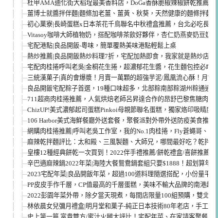
杜甲AMA迪化街大稻埕最美香料店，DoGa香酥脆椒辣椒餅乾推薦
薑博士就醬拌伴麵|麵條加老薑、薑黃、秋葵，天然健康的麵條拌麵
初心菓寮|長崎蛋糕x日本茶花千鳥聯名中秋禮盒推薦，台北必吃長崎
Vitasoy咖啡大師植物奶，搭配咖啡茶飲好夥伴，杏仁奶燕麥奶豆奶
宅配港點|良品開飯-粵味，簡單覆熱美味港點輕鬆上桌
熱炒推薦|良品開飯熱炒料理7折，宅配加熱即食，我家就是熱炒店
宅配肉桂捲呼叫老吳|金桐花生捲，超濃郁花生醬，花生麵包控必嚐
三統漢菓子|真的會爆漿！月賣一萬顆的超強芋泥/鳳凰流心酥！月餅
良品開飯宅配粽子首選，19種口味超多，北部粽南部粽湖州粽通通有
711超商肉桂捲推薦，人氣烘焙老師呂昇達合作的昂舒巴黎焦糖肉桂
ChizUP!美式濃郁起司蛋糕Pinkoi母親節聯名蛋糕，獨家烙印吸睛度1
106 Harbor美式海鮮餐廳外送套餐，聚餐派對外帶外送防疫美食推薦
網購肉桂捲推薦|呼叫老吳工作室，我的No.1肉桂捲，Fly蒼蠅哥、Twin B
麻辣乾拌麵評比：太和殿、三風製麵、大師兄，哪間最好吃？乾拌麵
皇樓12種經典餅乾一次買到！2022伴手禮推薦/餅乾禮盒/喜餅推薦
辛巴適麻辣鍋2022年菜|海陸大餐鴛鴦鍋套組只要$1888！超划算年
2023宅配年菜|良品開飯年菜，超過100道料理隨選搭配，小份量平
PP皮皮手作千層，CP值最高的千層蛋糕，美味不輸大品牌的南港超
2022彭園年菜外帶，除夕當天現煮，每間店限量100組預購，雙北年
林依晨女兒彌月禮盒|明月堂和菓子-純正日本技術80年老店，手工彌
史上第一篇 富貴雙方/蜜汁火腿大評比！宅配年菜、在家請客聚餐