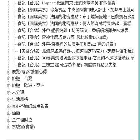
食記【台北】L’appart 微風南京 法式閃電泡芙 花俏偏貴
食記【網購美食】珍苑食品-牛肉麵6種口味大評比，加熱馬上就可以
食記【團購美食】法國的秘密甜點：布丁燒諾曼地 + 巴黎寶石水晶
食記【團購美食】法國的秘密甜點：情人節森林莓果佐起士蛋糕
食記【台北】外帶-艋舺烤雞工坊開箱文，香噴噴烤雞美味爆表
食記【零食】雷神什麼巧克力阿! 我比較愛Loki(誤)
食記【台北】外帶-深夜裡的法國手工甜點x2 真的好貴!!
【美食介紹】北海道旅遊必買-北海道限定巧克力 ~芝麻味濃郁我好愛
食記【台北】3Q專業烘培坊金沙提拉米蘇-它真的不是提拉米蘇!!(但
食記【台北】三槐堂 起司蛋糕(外帶)~初體驗有點兒失望
展覽/電影/戲劇心得
旅遊｜台灣
旅遊｜歐洲、亞洲
未分類
生活風格
真心不騙的試用報告
酒類
金牛理財控
食驗室(食譜)