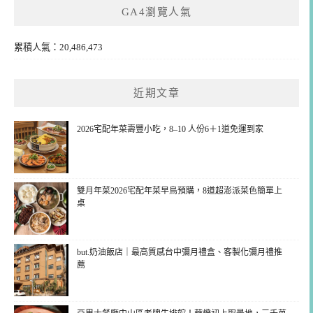
GA4瀏覽人氣
累積人氣：20,486,473
近期文章
2026宅配年菜壽豐小吃，8–10 人份6＋1道免運到家
雙月年菜2026宅配年菜早鳥預購，8道超澎派菜色簡單上
桌
but.奶油飯店｜最高質感台中彌月禮盒、客製化彌月禮推
薦