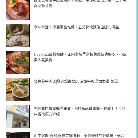
亞里士餐廳中山區老牌牛排館！華燈初上取景地，三千萬
真空管音響
享味生活｜冷凍湯品推薦，五分鐘快速端出暖心湯品
Gira Pizza旋轉披薩，正宗拿坡里窯披薩燉飯也好吃，小巨
蛋人氣美食
金春發牛肉店|發火鍋復北店 清燉牛肉湯頭太讚!菜單
充個墊門市試躺開箱文，MIT高品質床墊一睡愛上！半伴
床省電模式介紹
山中客廳·善島|善導寺咖啡廳，安靜優雅的好環境，適合