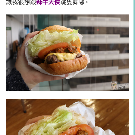
讓我很想跟
辣牛大俠
跳隻舞哪。