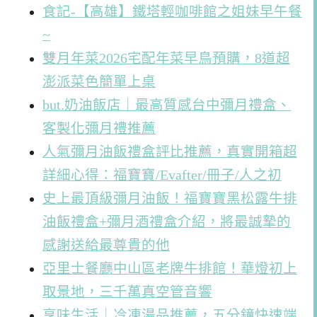
食記-【高雄】鐵塔輕咖啡館之姐妹早午餐
~
雙月年菜2026宅配年菜早鳥預購，8道超
澎派菜色簡單上桌
but.奶油飯店｜最高質感台中彌月禮盒、
客製化彌月禮推薦
人氣彌月油飯禮盒評比推薦，真實開箱超
詳細心得：福寶寶/Evafter/冊子/人之初
史上最頂級彌月油飯！福寶寶黑松露牛排
油飯禮盒+彌月酒禮盒介紹，將最誠摯的
感謝送給最尊貴的他
亞里士餐廳中山區老牌牛排館！華燈初上
取景地，三千萬真空管音響
享味生活｜冷凍湯品推薦，五分鐘快速端