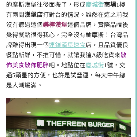
的摩斯漢堡往後面搬了，形成
慶城街
商場
1樓
有兩間
漢堡店
打對台的情況。雖然在這之前我
沒有聽過這個
樂檸漢堡
這個品牌，實際品嚐後
覺得餐點很得我心，完全沒有輸摩斯！台灣品
牌難得出現一個
連鎖漢堡
速食
店，且品質優良
餐點新鮮，不推可惜，就讓我這A級吃貨來
散
佈美食散佈肥胖
吧。地點位在
慶城街
1號，交
通5顆星的方便，也許是試營運，每天中午總
是人潮爆滿。