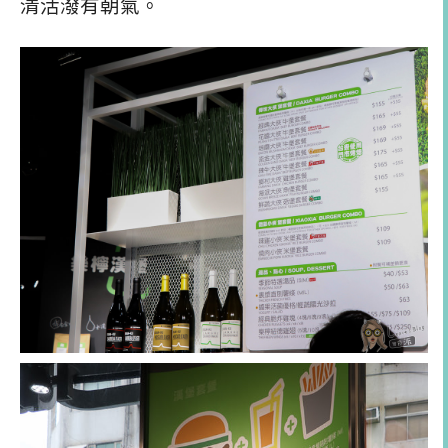
清活潑有朝氣。