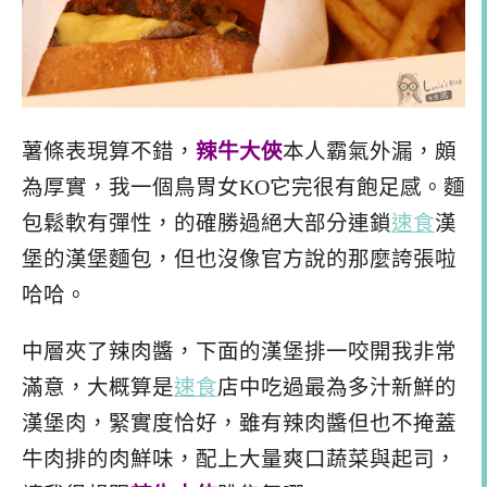
薯條表現算不錯，
辣牛大俠
本人霸氣外漏，頗
為厚實，我一個鳥胃女KO它完很有飽足感。麵
包鬆軟有彈性，的確勝過絕大部分連鎖
速食
漢
堡的漢堡麵包，但也沒像官方說的那麼誇張啦
哈哈。
中層夾了辣肉醬，下面的漢堡排一咬開我非常
滿意，大概算是
速食
店中吃過最為多汁新鮮的
漢堡肉，緊實度恰好，雖有辣肉醬但也不掩蓋
牛肉排的肉鮮味，配上大量爽口蔬菜與起司，