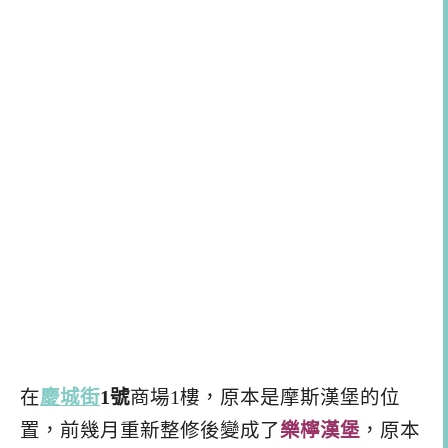
在
慶城街
1號
商場1樓，原本是摩斯漢堡的位
置，前幾月重新整修後變成了
樂檸漢堡
，原本