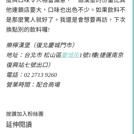
度與口味令人相當滿意，一個漢堡的份量比其
他連鎖店要大，口味也出色不少。如果飲料不
是那麼驚人就好了。我還是會想要再訪，下次
換點別的飲料囉!
樂檸漢堡（復北慶城門市）
地址：台北市 松山區
慶城街
1號1樓(捷運南京
復興站七號出口）
電話：02 2713 9260
營業時間：配合商場
按讚加入粉絲團
延伸閱讀