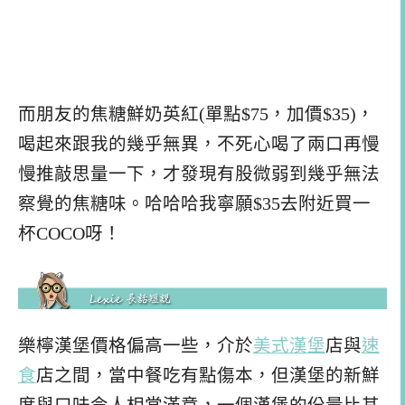
而朋友的焦糖鮮奶英紅(單點$75，加價$35)，
喝起來跟我的幾乎無異，不死心喝了兩口再慢
慢推敲思量一下，才發現有股微弱到幾乎無法
察覺的焦糖味。哈哈哈我寧願$35去附近買一
杯COCO呀！
樂檸漢堡價格偏高一些，介於
美式漢堡
店與
速
食
店之間，當中餐吃有點傷本，但漢堡的新鮮