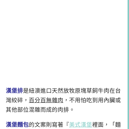
漢堡排
是紐澳進口天然放牧原塊草飼牛肉在台
灣絞碎，
百分百無雜肉
，不用怕吃到用內臟或
其他部位混雜而成的肉排。
漢堡麵包
的文案則寫著『
美式漢堡
裡面，「麵