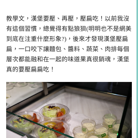
教學文，漢堡要壓、再壓，壓扁吃！以前我沒
有這個習慣，總覺得有點狼狽(明明也不是網美
到底在注重什麼形象?)，後來才發現漢堡壓扁
扁，一口咬下讓麵包、醬料、蔬菜、肉排每個
層次都能融和在一起的味道果真很銷魂，漢堡
真的要壓扁扁吃！