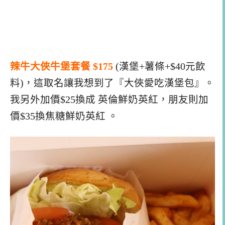
辣牛大俠牛堡套餐 $175
(漢堡+薯條+$40元飲
料)，這取名讓我想到了『大俠愛吃漢堡包』。
我另外加價$25換成 英倫鮮奶英紅，朋友則加
價$35換焦糖鮮奶英紅 。