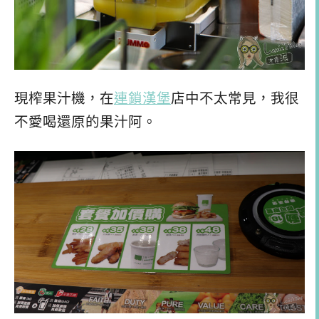
現榨果汁機，在
連鎖漢堡
店中不太常見，我很
不愛喝還原的果汁阿。