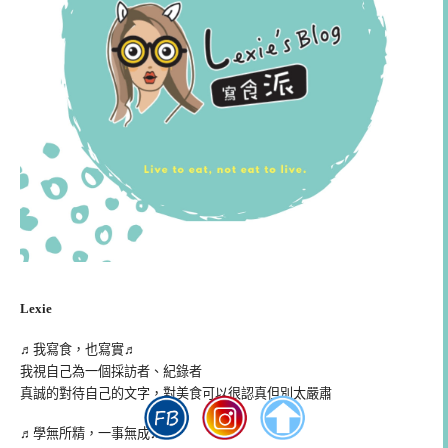
Lexie
♬我寫食，也寫實♬
我視自己為一個採訪者、紀錄者
真誠的對待自己的文字，對美食可以很認真但別太嚴肅
♬學無所精，一事無成♬