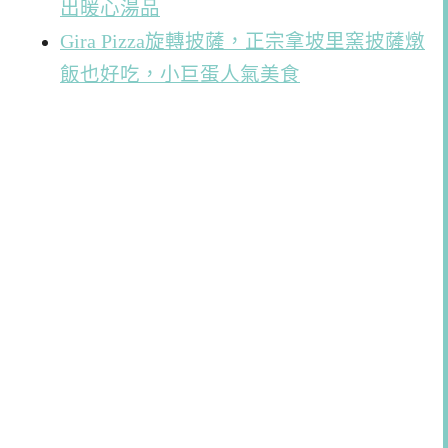
出暖心湯品
Gira Pizza旋轉披薩，正宗拿坡里窯披薩燉
飯也好吃，小巨蛋人氣美食