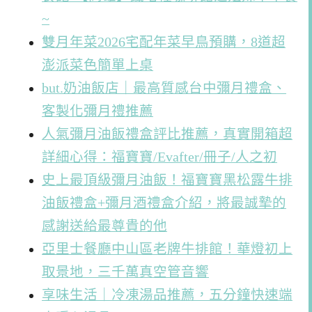
~
雙月年菜2026宅配年菜早鳥預購，8道超
澎派菜色簡單上桌
but.奶油飯店｜最高質感台中彌月禮盒、
客製化彌月禮推薦
人氣彌月油飯禮盒評比推薦，真實開箱超
詳細心得：福寶寶/Evafter/冊子/人之初
史上最頂級彌月油飯！福寶寶黑松露牛排
油飯禮盒+彌月酒禮盒介紹，將最誠摯的
感謝送給最尊貴的他
亞里士餐廳中山區老牌牛排館！華燈初上
取景地，三千萬真空管音響
享味生活｜冷凍湯品推薦，五分鐘快速端