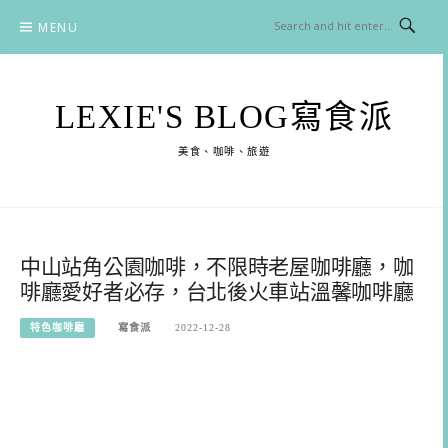
Skip
MENU
to
content
LEXIE'S BLOG寫食派
美食、咖啡、旅遊
中山站角公園咖啡，不限時老屋咖啡廳，咖
啡廳愛好者必存，台北後火車站溫馨咖啡廳
特色咖啡廳
寫食派
2022-12-28