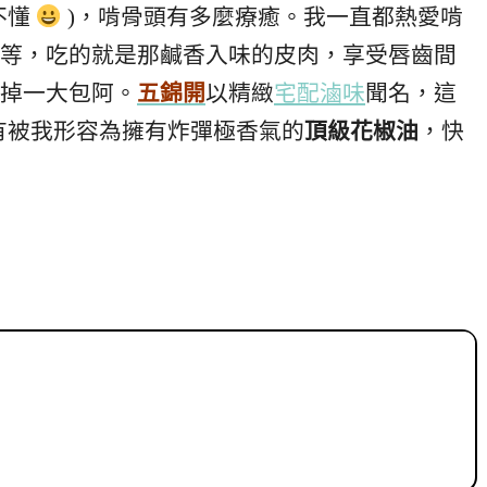
不懂
)，啃骨頭有多麼療癒。我一直都熱愛啃
等，吃的就是那鹹香入味的皮肉，享受唇齒間
掉一大包阿。
五錦開
以精緻
宅配滷味
聞名，這
有被我形容為擁有炸彈極香氣的
頂級花椒油
，快