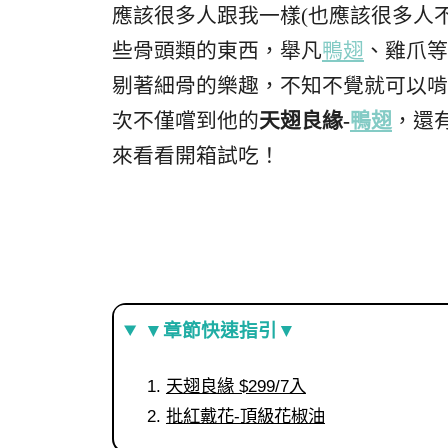
應該很多人跟我一樣(也應該很多人
些骨頭類的東西，舉凡
鴨翅
、雞爪等
剔著細骨的樂趣，不知不覺就可以啃
次不僅嚐到他的
天翅良緣-
鴨翅
，還
來看看開箱試吃！
▼章節快速指引▼
天翅良緣 $299/7入
批紅戴花-頂級花椒油