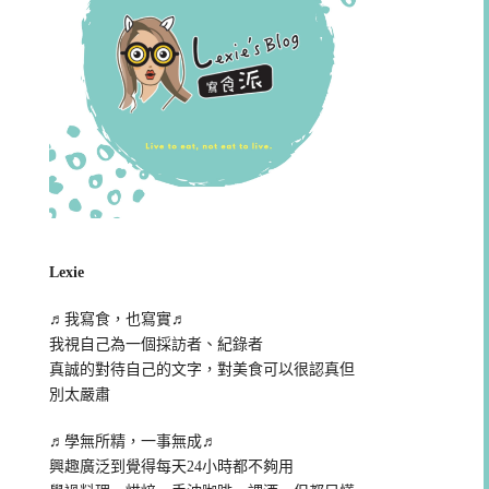
Lexie
♬我寫食，也寫實♬
我視自己為一個採訪者、紀錄者
真誠的對待自己的文字，對美食可以很認真但
別太嚴肅
♬學無所精，一事無成♬
興趣廣泛到覺得每天24小時都不夠用