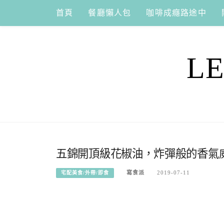
Skip
首頁
餐廳懶人包
咖啡成癮路途中
to
content
L
五錦開頂級花椒油，炸彈般的香氣
寫食派
2019-07-11
宅配美食/外帶/即食