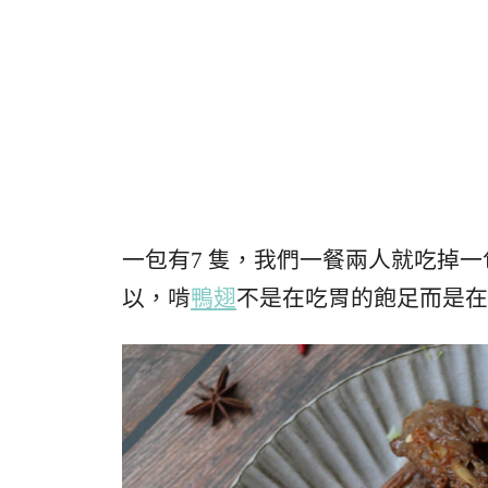
一包有7 隻，我們一餐兩人就吃掉
以，啃
鴨翅
不是在吃胃的飽足而是在