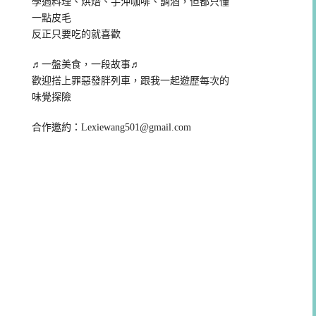
學過料理、烘焙、手沖咖啡、調酒，但都只懂
一點皮毛
反正只要吃的就喜歡
♬一盤美食，一段故事♬
歡迎搭上罪惡發胖列車，跟我一起遊歷每次的
味覺探險
合作邀約：
Lexiewang501@gmail.com