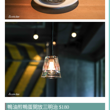
鴨油煎鴨蛋開放三明治 $180