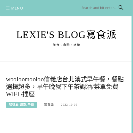
Skip
MENU
to
content
LEXIE'S BLOG寫食派
美食、咖啡、旅遊
wooloomooloo信義店台北澳式早午餐，餐點
選擇超多，早午晚餐下午茶調酒/菜單免費
WIFI /插座
咖啡廳/甜點/午茶
寫食派
2022-10-05