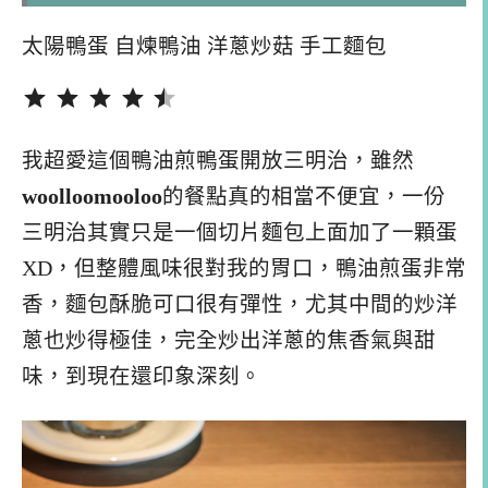
太陽鴨蛋 自煉鴨油 洋蔥炒菇 手工麵包
評分：4.5 分，滿分為 5。
我超愛這個鴨油煎鴨蛋開放三明治，雖然
woolloomooloo
的餐點真的相當不便宜，一份
三明治其實只是一個切片麵包上面加了一顆蛋
XD，但整體風味很對我的胃口，鴨油煎蛋非常
香，麵包酥脆可口很有彈性，尤其中間的炒洋
蔥也炒得極佳，完全炒出洋蔥的焦香氣與甜
味，到現在還印象深刻。