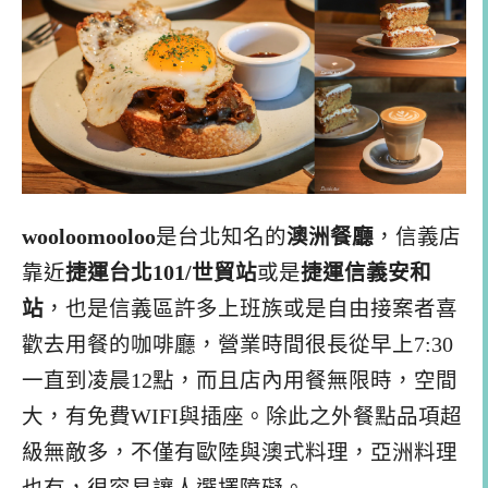
wooloomooloo
是台北知名的
澳洲餐廳
，信義店
靠近
捷運台北101/世貿站
或是
捷運信義安和
站
，也是信義區許多上班族或是自由接案者喜
歡去用餐的咖啡廳，營業時間很長從早上7:30
一直到凌晨12點，而且店內用餐無限時，空間
大，有免費WIFI與插座。除此之外餐點品項超
級無敵多，不僅有歐陸與澳式料理，亞洲料理