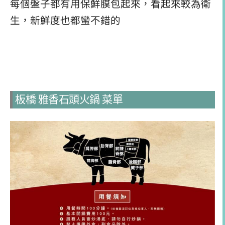
每個盤子都有用保鮮膜包起來，看起來較為衛
生，新鮮度也都蠻不錯的
板橋 雅香石頭火鍋 菜單