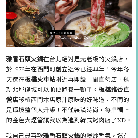
雅香石頭火鍋
在台北絕對是元老級的火鍋店，
於1976年在
西門町
創立迄今已經44年！今年冬
天選在
板橋火車站
附近再開設一間直營店，逛
新北耶誕城可以順便飽餐一頓了。
板橋雅香直
營店
移植西門本店原汁原味的好味道，不同的
是環境整個大升級！不僅裝潢時尚，每桌頭上
的金色大煙管讓我以為進到韓式烤肉店了XD。
我自己最喜歡
雅香石頭火鍋
的爆炒香氣，還有