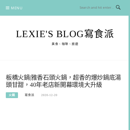
Skip
MENU
to
content
LEXIE'S BLOG寫食派
美食、咖啡、旅遊
板橋火鍋|雅香石頭火鍋，超香的爆炒鍋底湯
頭甘甜，40年老店新開幕環境大升級
火鍋
寫食派
2020-12-20