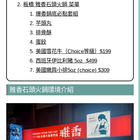
板橋 雅香石頭火鍋 菜單
爆香鍋底必點套組
芋頭丸
排骨酥
蛋餃
美國雪花牛（Choice等級）$199
西班牙伊比利豬 5oz $499
美國嫩肩小排5oz (choice) $309
雅香石頭火鍋環境介紹