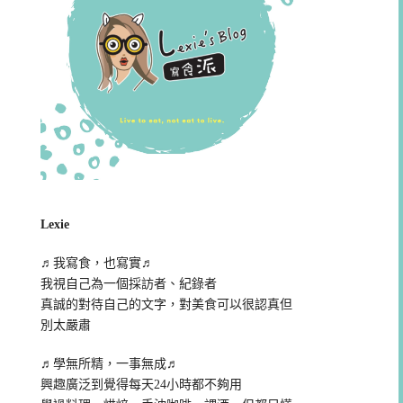
Lexie
♬我寫食，也寫實♬
我視自己為一個採訪者、紀錄者
真誠的對待自己的文字，對美食可以很認真但
別太嚴肅
♬學無所精，一事無成♬
興趣廣泛到覺得每天24小時都不夠用