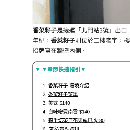
香菜籽子
是捷運「北門站3號」出口
年紀，
香菜籽子
則位於二樓老宅，樓
招牌寫在牆壁內側。
▼章節快速指引▼
香菜籽子 環境介紹
香菜籽子菜單
美式 $140
白味噌費南雪 $140
森半焙茶無花果戚風 $180
店家/景點資訊