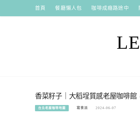
Skip
首頁
餐廳懶人包
咖啡成癮路途中
to
content
L
香菜籽子｜大稻埕質感老屋咖啡館，
寫食派
2024-06-07
台北老屋咖啡地圖