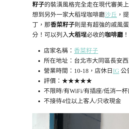
籽子
的裝潢風格完全走在現代審美上
想到另外一家大稻埕咖啡廳
沙丘
，提
丁，那
香菜籽子
則是有超強的戚風蛋
分！可以列入
大稻埕
必收的
咖啡廳
！
店家名稱：
香菜籽子
所在地址：台北市大同區長安西路
營業時間：10-18，店休日
IG
公
評價：★★★★★
不限時/有WiFi/有插座/低消一
不接待4位以上客人/只收現金