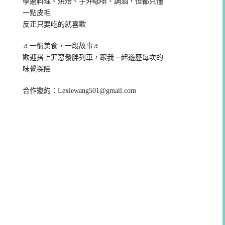
學過料理、烘焙、手沖咖啡、調酒，但都只懂
一點皮毛
反正只要吃的就喜歡
♬一盤美食，一段故事♬
歡迎搭上罪惡發胖列車，跟我一起遊歷每次的
味覺探險
合作邀約：
Lexiewang501@gmail.com