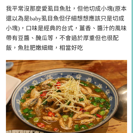
我平常沒那麼愛虱目魚肚，但他切成小塊(原本
還以為是baby虱目魚但仔細想想應該只是切成
小塊)，口味是經典的台式，薑香、醬汁的風味
帶有豆醬、醃瓜等，不會過於厚重但也很配
飯，魚肚肥嫩細緻，相當好吃