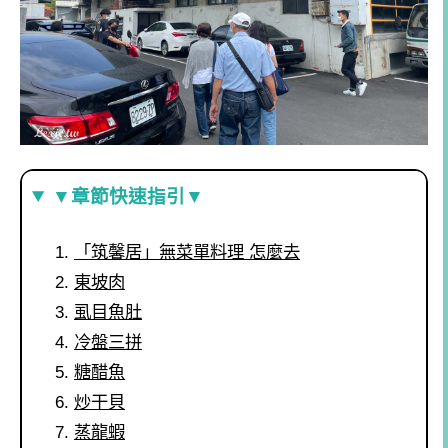
▼章節快速指引▼
「筑馨居」無菜單料理 怎麼去
東坡肉
虱目魚肚
冷盤三拼
糖醋魚
炒干貝
蒸龍蝦