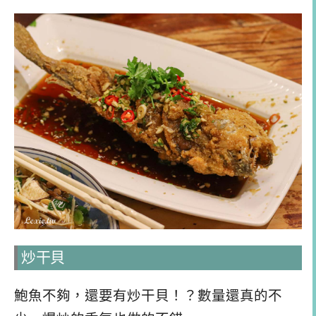
炒干貝
鮑魚不夠，還要有炒干貝！？數量還真的不