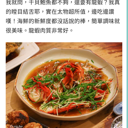
我就問，干貝鮑魚都不夠，還要有龍蝦？我真
的瞠目結舌耶，實在太物超所值，邊吃邊讚
嘆！海鮮的新鮮度都沒話說的棒，簡單調味就
很美味。龍蝦肉質非常好。