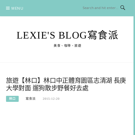
Skip
MENU
to
content
LEXIE'S BLOG寫食派
美食、咖啡、旅遊
旅遊【林口】林口中正體育園區志清湖 長庚
大學對面 遛狗散步野餐好去處
林口
寫食派
2015-12-20