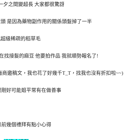
一夕之間變超長 大家都很驚訝
頭 是因為藥物副作用的關係頭髮掉了一半
成超級稀疏的稻草毛
找接髮的麻豆 他要拍作品 我就順勢報名了!
不是廠商邀稿文，我也花了好幾千T_T，找我也沒有折扣啦~~)
很剛好可能姐平常有在做善事
目前幾個禮拜有點小心得