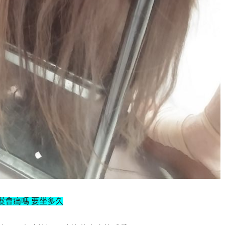
髮會痛嗎 要坐多久