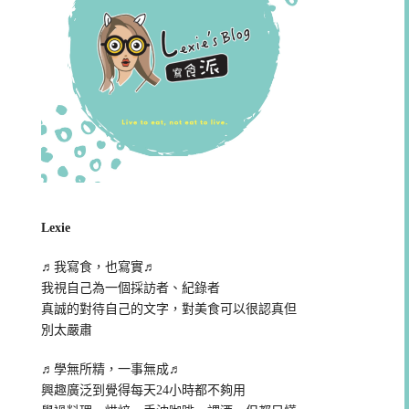
Lexie
♬我寫食，也寫實♬
我視自己為一個採訪者、紀錄者
真誠的對待自己的文字，對美食可以很認真但
別太嚴肅
♬學無所精，一事無成♬
興趣廣泛到覺得每天24小時都不夠用