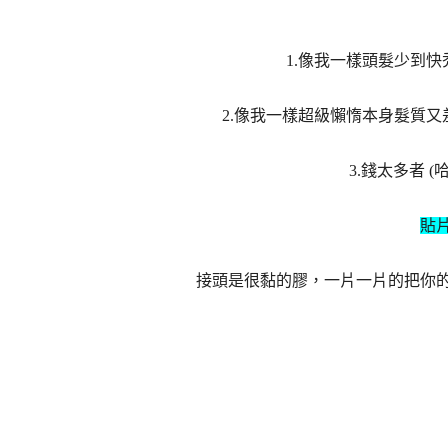
1.像我一樣頭髮少到
2.像我一樣超級懶惰本身髮質
3.錢太多者 
貼
接頭是很黏的膠，一片一片的把你