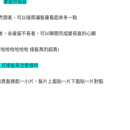
誰適合接髮
快禿頭者，可以接厚讓髮量看起來多一點
又差，永遠留不長者，可以瞬間完成變長髮的心願
(哈哈哈哈哈哈哈 接髮真的超貴)
片式接髮是怎麼接的
的真髮撩起一小片，髮片上面貼一片下面貼一片對黏