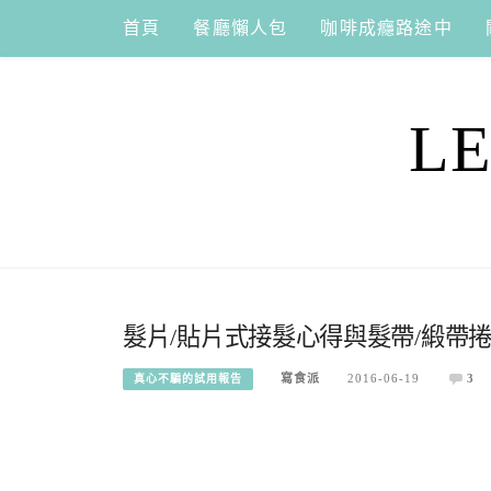
Skip
首頁
餐廳懶人包
咖啡成癮路途中
to
content
L
髮片/貼片式接髮心得與髮帶/緞帶
寫食派
2016-06-19
3
真心不騙的試用報告