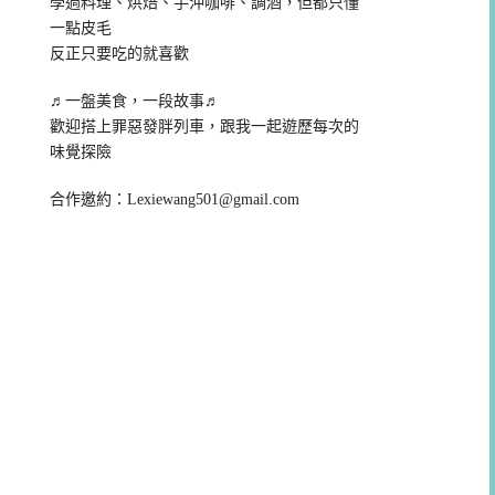
學過料理、烘焙、手沖咖啡、調酒，但都只懂
一點皮毛
反正只要吃的就喜歡
♬一盤美食，一段故事♬
歡迎搭上罪惡發胖列車，跟我一起遊歷每次的
味覺探險
合作邀約：
Lexiewang501@gmail.com