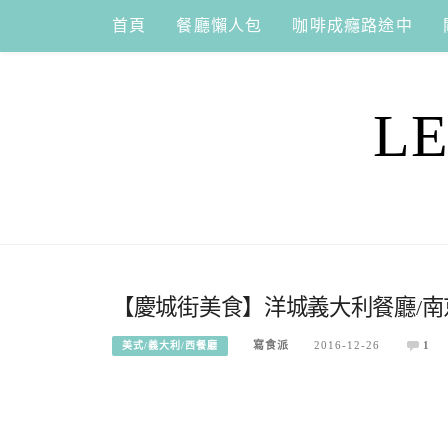
Skip
首頁
餐廳懶人包
咖啡成癮路途中
to
content
L
【慶城街美食】洋城義大利餐廳/南京
寫食派
2016-12-26
1
美式/義大利/西餐廳