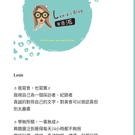
Lexie
♬我寫食，也寫實♬
我視自己為一個採訪者、紀錄者
真誠的對待自己的文字，對美食可以很認真但
別太嚴肅
♬學無所精，一事無成♬
興趣廣泛到覺得每天24小時都不夠用