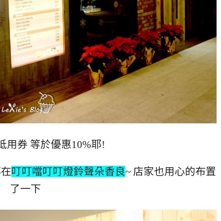
 抵用券 等於優惠10%耶!
都在
叮叮噹叮叮燈鈴聲朵香良
~ 店家也用心的布置
了一下