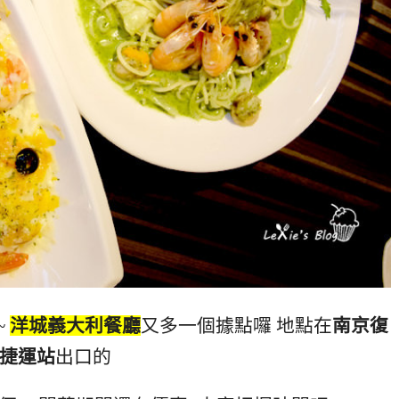
~
洋城義大利餐廳
又多一個據點囉 地點在
南京復
捷運站
出口的