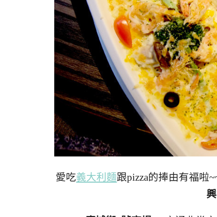
愛吃
義大利麵
跟pizza的捧由有福啦~
興