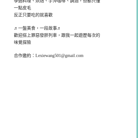
學過料理、烘焙、手沖咖啡、調酒，但都只懂
一點皮毛
反正只要吃的就喜歡
♬一盤美食，一段故事♬
歡迎搭上罪惡發胖列車，跟我一起遊歷每次的
味覺探險
合作邀約：
Lexiewang501@gmail.com