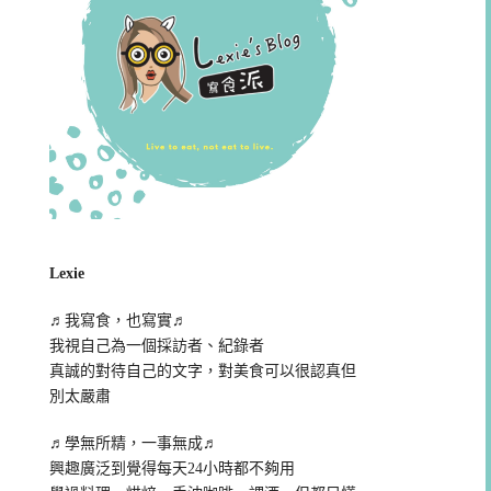
Lexie
♬我寫食，也寫實♬
我視自己為一個採訪者、紀錄者
真誠的對待自己的文字，對美食可以很認真但
別太嚴肅
♬學無所精，一事無成♬
興趣廣泛到覺得每天24小時都不夠用