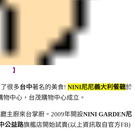
】
到了很多
台中
著名的美食!
NINI尼尼義大利餐聽
於
間購物中心，台茂購物中心成立。
廳主廚來台掌廚。2009年開設
NINI GARDEN尼
台中公益路
旗艦店開始試賣(以上資訊取自官方FB)