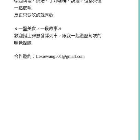
學過料理、烘焙、手沖咖啡、調酒，但都只懂
一點皮毛
反正只要吃的就喜歡
♬一盤美食，一段故事♬
歡迎搭上罪惡發胖列車，跟我一起遊歷每次的
味覺探險
合作邀約：
Lexiewang501@gmail.com