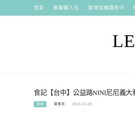
Skip
首頁
餐廳懶人包
咖啡成癮路途中
to
content
L
食記【台中】公益路NINI尼尼義大
寫食派
2016-12-29
台中