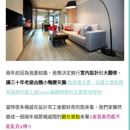
兩年前因為我要結婚，爸媽決定進行
室內設計
和
大翻修
，
讓三十年老屋由醜小鴨變天鵝
(點我看文章：這篇文章點閱
率超高的還上過Yahoo編輯精選的文章呢哈哈哈)
當時很多親戚在設計完工後都好奇的跑來看，我們家儼然
變成一個過年過節親戚間的
觀光景點
來著!
(害我東西都不
能亂丟)(咦?)