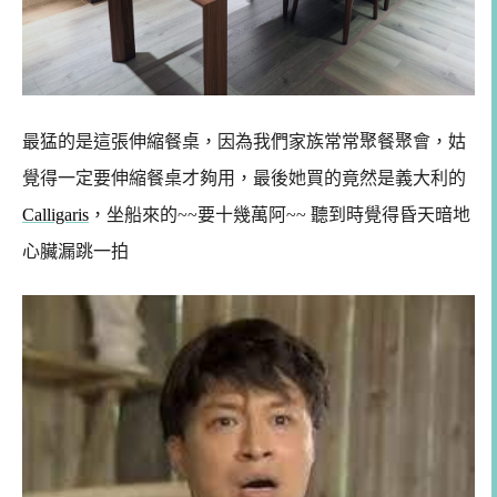
最猛的是這張伸縮餐桌，因為我們家族常常聚餐聚會，姑
覺得一定要伸縮餐桌才夠用，最後她買的竟然是義大利的
Calligaris
，
坐船來的~~要十幾萬阿~~
聽到時覺得昏天暗地
心臟漏跳一拍