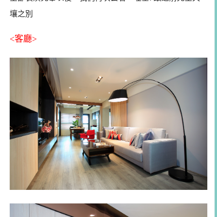
壤之別
<客廳>