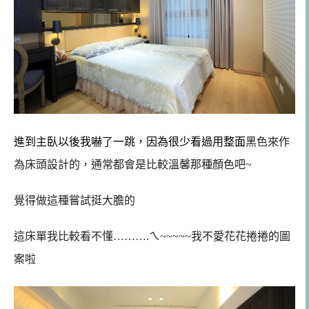
進到主臥以後我嚇了一跳，因為很少看過用整面
黑色來作
為床頭設計的，通常都會是比較溫馨那種顏色吧~
覺得做這種嘗試挺大膽的
這床單我比較看不懂……….ㄟ~~~~~我不愛花花捲捲的圖
案啦