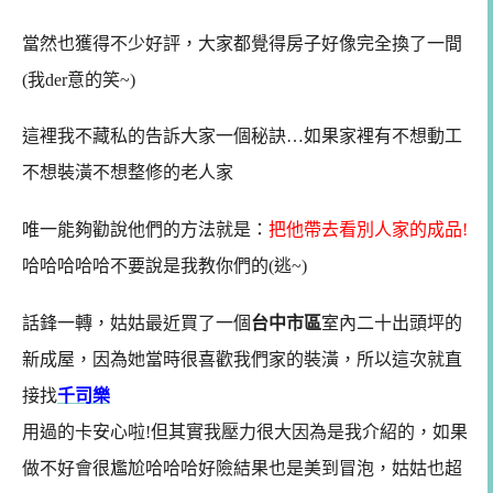
當然也獲得不少好評，大家都覺得房子好像完全換了一間
(我der意的笑~)
這裡我不藏私的告訴大家一個秘訣…如果家裡有不想動工
不想裝潢不想整修的老人家
唯一能夠勸說他們的方法就是：
把他帶去看別人家的成品!
哈哈哈哈哈不要說是我教你們的(逃~)
話鋒一轉，姑姑最近買了一個
台中市區
室內二十出頭坪的
新成屋，因為她當時很喜歡我們家的裝潢，所以這次就直
接找
千司樂
用過的卡安心啦!但其實我壓力很大因為是我介紹的，如果
做不好會很尷尬哈哈哈好險結果也是美到冒泡，姑姑也超