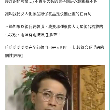
爆炸的化妝桌…) 不管多大張的桌子還是永遠都擺不夠
誰叫我們女人化妝品跟保養品是永無止盡的在買咧
不過如果以後我要裝潢，我要那種很像大明星後台梳妝的
化妝鏡，兩邊有兩排燈泡那種!!!
哈哈哈哈哈哈完全幻想自己是大明星 ，
比較符合我浮誇的
個性(甩髮)