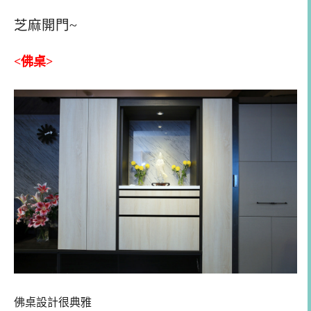
芝麻開門~
<佛桌>
佛桌設計很典雅