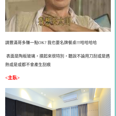
請豐滿哥多賺一點OK? 我也要名牌餐桌!!!哈哈哈哈
表面是陶板玻璃，摸起來很特別，聽說不論用刀刮或是遇
熱或是或都不會產生刮痕
<主臥>