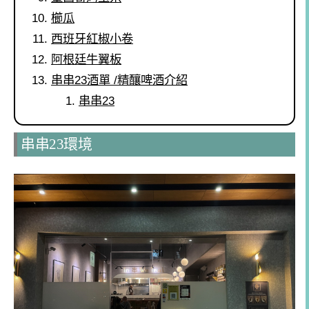
櫛瓜
西班牙紅椒小卷
阿根廷牛翼板
串串23酒單 /精釀啤酒介紹
串串23
串串23環境