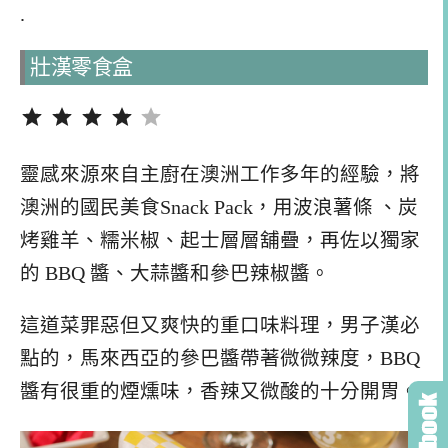
.
壯漢零食盒
評分：4 分，滿分為 5。
靈感來源來自主廚在澳洲工作多年的經驗，將
澳洲的國民美食Snack Pack，用波浪薯條 、炭
烤雞羊、糯米椒、起士層層舖疊，再佐以獨家
的 BBQ 醬、大蒜醬和參巴辣椒醬。
這道菜罪惡但又爽快的重口味料理，男子漢必
點的，馬來西亞的參巴醬帶著微微辣度，BBQ
醬有很重的煙燻味，香辣又微酸的十分開胃。