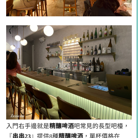
入門右手邊就是
精釀啤酒
吧常見的長型吧檯，
『
串串23
』提供8種
精釀啤酒
，單杯價格在