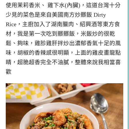
使用茉莉香米、 雞下水(內臟)，這道台灣十分
少見的菜色是來自美國南方炒髒飯 Dirty
Rice，主廚加入了湖南臘肉、紹興酒等東方食
材，我是第一次吃到髒髒飯，米飯炒的很乾
鬆、夠味，雞胗雞肝拌炒出濃郁香氣十足的風
味，胡椒的香辣感很明顯，上面的雞皮畫龍點
睛，超脆超香完全不油膩，整體來說我相當喜
歡