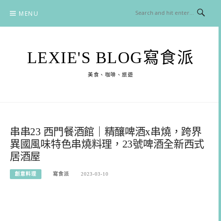
Skip
MENU
to
content
LEXIE'S BLOG寫食派
美食、咖啡、旅遊
串串23 西門餐酒館｜精釀啤酒x串燒，跨界
異國風味特色串燒料理，23號啤酒全新西式
居酒屋
創意料理
寫食派
2023-03-10