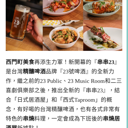
西門町美食
再添生力軍！新開幕的『
串串23
』
是台灣
精釀啤酒
品牌『23號啤酒』的全新力
作，繼之前的23 Public、23 Music Room和二三
喜劇俱樂部之後，推出全新的『串串23』，結
合「日式居酒屋」和「西式Taproom」的概
念，有好喝的台灣精釀啤酒，也有各式非常有
特色的
串燒
料理，一定會成為下班後的
串燒居