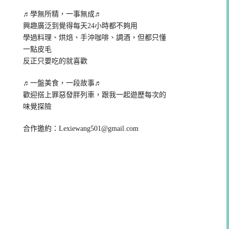
♬學無所精，一事無成♬
興趣廣泛到覺得每天24小時都不夠用
學過料理、烘焙、手沖咖啡、調酒，但都只懂
一點皮毛
反正只要吃的就喜歡
♬一盤美食，一段故事♬
歡迎搭上罪惡發胖列車，跟我一起遊歷每次的
味覺探險
合作邀約：
Lexiewang501@gmail.com