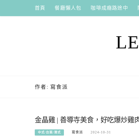
Skip
首頁
餐廳懶人包
咖啡成癮路途中
to
content
L
作者:
寫食派
金晶雞 | 善導寺美食，好吃爆炒
寫食派
2024-10-31
中式/台菜/港式