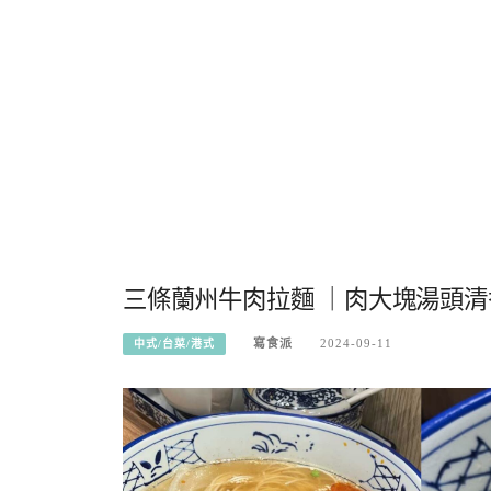
三條蘭州牛肉拉麵 ｜肉大塊湯頭
寫食派
2024-09-11
中式/台菜/港式