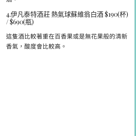
4.伊凡泰特酒莊 熱氣球蘇維翁白酒 $190(杯)
/ $690(瓶)
這隻酒比較著重在百香果或是無花果般的清新
香氣，酸度會比較高。