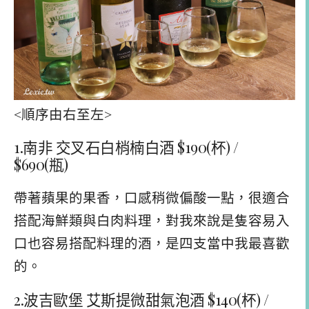
<順序由右至左>
1.南非 交叉石白梢楠白酒 $190(杯) /
$690(瓶)
帶著蘋果的果香，口感稍微偏酸一點，很適合
搭配海鮮類與白肉料理，對我來說是隻容易入
口也容易搭配料理的酒，是四支當中我最喜歡
的。
2.波吉歐堡 艾斯提微甜氣泡酒 $140(杯) /