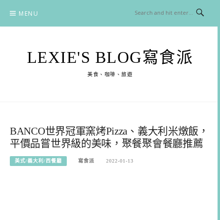
Skip
MENU
to
content
LEXIE'S BLOG寫食派
美食、咖啡、旅遊
BANCO世界冠軍窯烤Pizza、義大利米燉飯，
平價品嘗世界級的美味，聚餐聚會餐廳推薦
美式/義大利/西餐廳
寫食派
2022-01-13