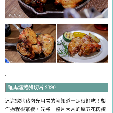
.
羅馬爐烤豬切片 $390
這道爐烤豬肉光用看的就知道一定很好吃！製
作過程很繁複，先將一整片大片的厚五花肉醃