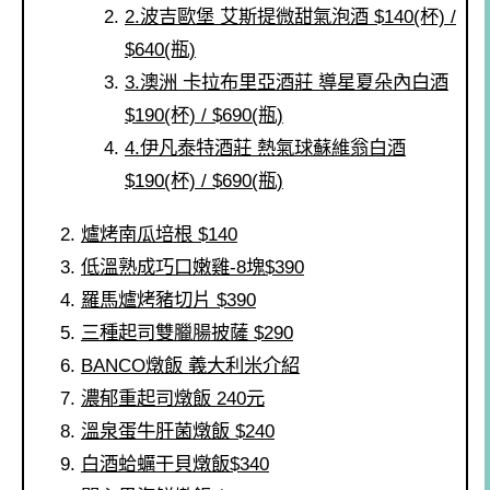
2.波吉歐堡 艾斯提微甜氣泡酒 $140(杯) /
$640(瓶)
3.澳洲 卡拉布里亞酒莊 導星夏朵內白酒
$190(杯) / $690(瓶)
4.伊凡泰特酒莊 熱氣球蘇維翁白酒
$190(杯) / $690(瓶)
爐烤南瓜培根 $140
低溫熟成巧口嫩雞-8塊$390
羅馬爐烤豬切片 $390
三種起司雙臘腸披薩 $290
BANCO燉飯 義大利米介紹
濃郁重起司燉飯 240元
溫泉蛋牛肝菌燉飯 $240
白酒蛤蠣干貝燉飯$340