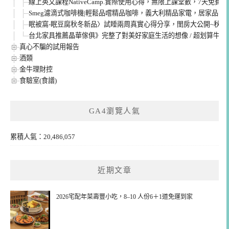
線上英文課程NativeCamp.實際使用心得，無限上課堂數，7天免費
Smeg濾滴式咖啡機|輕鬆品嚐精品咖啡，義大利精品家電，居家品味
眠被窩-眠豆腐秋冬新品〉試睡兩周真實心得分享，閨房大公開~秋冬
台北家具推薦晶華傢俱》完整了對美好家庭生活的想像 / 超划算牛皮沙發 
真心不騙的試用報告
酒類
金牛理財控
食驗室(食譜)
GA4瀏覽人氣
累積人氣：20,486,057
近期文章
2026宅配年菜壽豐小吃，8–10 人份6＋1道免運到家