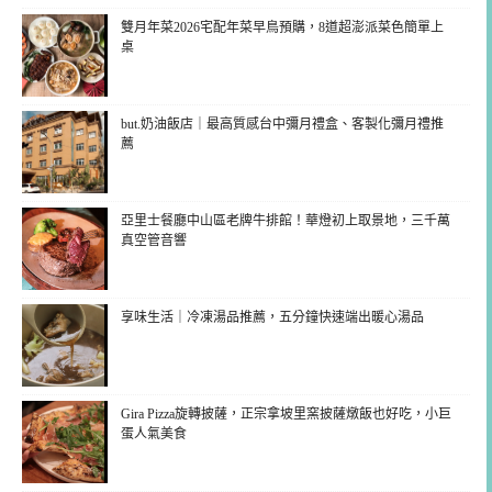
雙月年菜2026宅配年菜早鳥預購，8道超澎派菜色簡單上
桌
but.奶油飯店｜最高質感台中彌月禮盒、客製化彌月禮推
薦
亞里士餐廳中山區老牌牛排館！華燈初上取景地，三千萬
真空管音響
享味生活｜冷凍湯品推薦，五分鐘快速端出暖心湯品
Gira Pizza旋轉披薩，正宗拿坡里窯披薩燉飯也好吃，小巨
蛋人氣美食