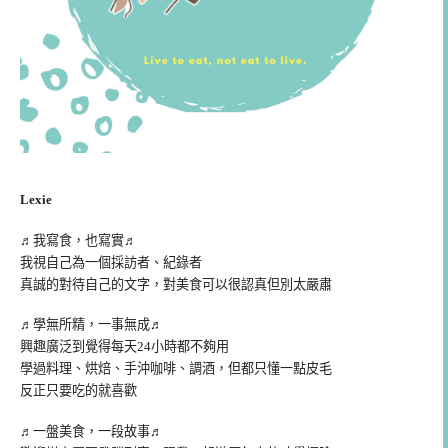
Lexie
♬我寫食，也寫實♬
我視自己為一個採訪者、紀錄者
真誠的對待自己的文字，對美食可以很認真但別太嚴肅
♬學無所精，一事無成♬
興趣廣泛到覺得每天24小時都不夠用
學過料理、烘焙、手沖咖啡、調酒，但都只懂一點皮毛
反正只要吃的就喜歡
♬一盤美食，一段故事♬