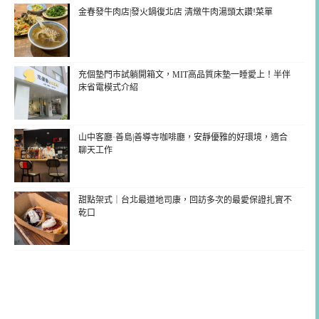
金春發牛肉店|發火鍋復北店 清燉牛肉湯頭太讚!菜單
充個墊門市試躺開箱文，MIT高品質床墊一睡愛上！半伴
床省電模式介紹
山中客廳·善島|善導寺咖啡廳，安靜優雅的好環境，適合
聊天工作
甜點架式｜台北最道地司康，回訪多次的最愛保證扎實不
乾口