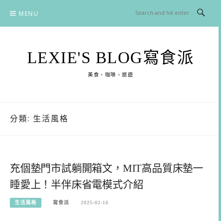
Skip
MENU
to
content
LEXIE'S BLOG寫食派
美食、咖啡、旅遊
分類:
生活風格
充個墊門市試躺開箱文，MIT高品質床墊一
睡愛上！半伴床省電模式介紹
生活風格
寫食派
2025-02-16