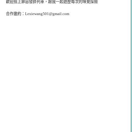
歡迎搭上罪惡發胖列車，跟我一起遊歷每次的味覺探險
合作邀約：
Lexiewang501@gmail.com