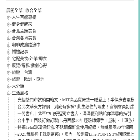
展開全部
|
收合全部
人生百態專欄
健身健起來
台北主題美食
台灣各地美食
咖啡成癮路途中
婚禮記事
宅配美食/外帶/即食
展覽/電影/戲劇心得
旅遊｜台灣
旅遊｜歐洲、亞洲
未分類
生活風格
充個墊門市試躺開箱文，MIT高品質床墊一睡愛上！半伴床省電模式
台北文華東方評價｜到底有多神? 此生必住的理由！官網會員訂房享
一間書店｜北車中山好逛獨立書店，滿滿便利貼給你溫馨的指引
台中手工西裝訂做訂製|卡丹西服50年經驗師傅手工量制，上班族業
特福Tefal玻璃保鮮盒/不銹鋼保鮮盒使用紀錄，無縫膠圈30年保固
2021無腦神卡就刷富邦J，國內一般消費Line POINTS 3%回饋無