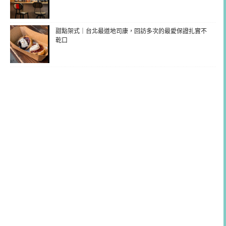
甜點架式｜台北最道地司康，回訪多次的最愛保證扎實不
乾口