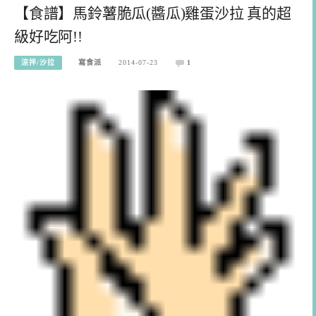
【食譜】馬鈴薯脆瓜(醬瓜)雞蛋沙拉 真的超
級好吃阿!!
涼拌/沙拉
寫食派
2014-07-23
1