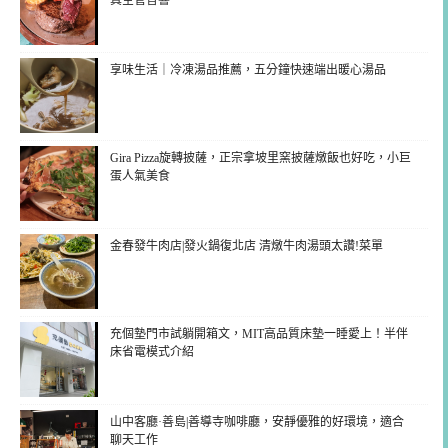
真空管音響
享味生活｜冷凍湯品推薦，五分鐘快速端出暖心湯品
Gira Pizza旋轉披薩，正宗拿坡里窯披薩燉飯也好吃，小巨
蛋人氣美食
金春發牛肉店|發火鍋復北店 清燉牛肉湯頭太讚!菜單
充個墊門市試躺開箱文，MIT高品質床墊一睡愛上！半伴
床省電模式介紹
山中客廳·善島|善導寺咖啡廳，安靜優雅的好環境，適合
聊天工作