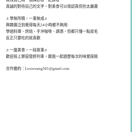
真誠的對待自己的文字，對美食可以很認真但別太嚴肅
♬學無所精，一事無成♬
興趣廣泛到覺得每天24小時都不夠用
學過料理、烘焙、手沖咖啡、調酒，但都只懂一點皮毛
反正只要吃的就喜歡
♬一盤美食，一段故事♬
歡迎搭上罪惡發胖列車，跟我一起遊歷每次的味覺探險
合作邀約：
Lexiewang501@gmail.com