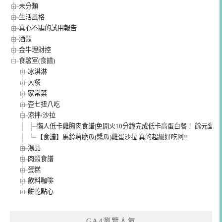
未分類
生活風格
真心不騙的試用報告
酒類
金牛理財控
食驗室(食譜)
冰淇淋
大餐
家常菜
歪七扭八吃
涼拌/沙拉
懶人低卡雞胸肉食譜|免開火10分鐘完成低卡高蛋白餐！ 餘元堂
【食譜】馬鈴薯脆瓜(醬瓜)雞蛋沙拉 真的超級好吃阿!!
湯品
肉類食譜
蛋糕
飲料咖啡
餅乾點心
GA4瀏覽人氣