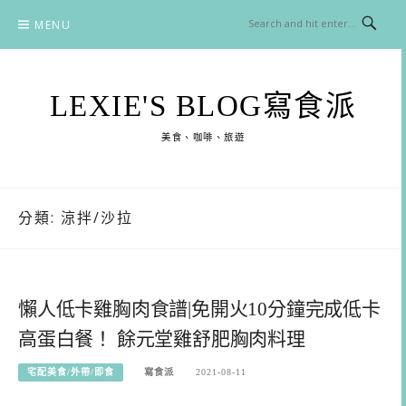
Skip
MENU
to
content
LEXIE'S BLOG寫食派
美食、咖啡、旅遊
分類:
涼拌/沙拉
懶人低卡雞胸肉食譜|免開火10分鐘完成低卡
高蛋白餐！ 餘元堂雞舒肥胸肉料理
宅配美食/外帶/即食
寫食派
2021-08-11