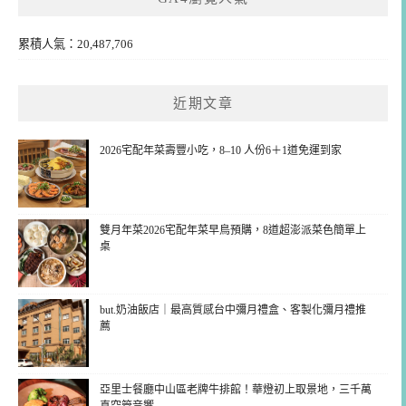
累積人氣：20,487,706
近期文章
2026宅配年菜壽豐小吃，8–10 人份6＋1道免運到家
雙月年菜2026宅配年菜早鳥預購，8道超澎派菜色簡單上
桌
but.奶油飯店｜最高質感台中彌月禮盒、客製化彌月禮推
薦
亞里士餐廳中山區老牌牛排館！華燈初上取景地，三千萬