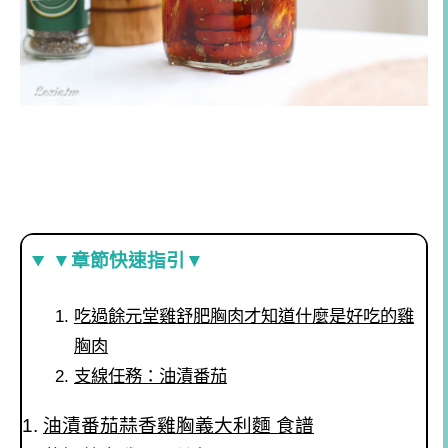
▼章節快速指引▼
吃過餘元堂雞舒肥胸肉才知道什麼是好吃的雞
胸肉
支線任務：油漬番茄
油漬番茄蒜香雞胸義大利麵 食譜