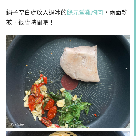
鍋子空白處放入退冰的
餘元堂雞胸肉
，兩面乾
煎，很省時間吧！