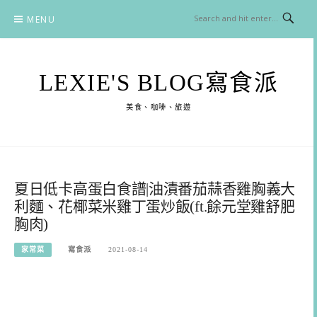
Skip
MENU
to
content
LEXIE'S BLOG寫食派
美食、咖啡、旅遊
夏日低卡高蛋白食譜|油漬番茄蒜香雞胸義大
利麵、花椰菜米雞丁蛋炒飯(ft.餘元堂雞舒肥
胸肉)
家常菜
寫食派
2021-08-14