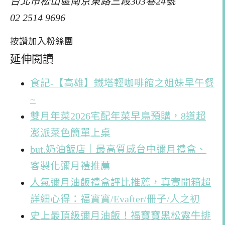
台北市松山區南京東路三段303巷24號
02 2514 9696
按讚加入粉絲團
延伸閱讀
食記-【高雄】鐵塔輕咖啡館之姐妹早午餐
~
雙月年菜2026宅配年菜早鳥預購，8道超
澎派菜色簡單上桌
but.奶油飯店｜最高質感台中彌月禮盒、
客製化彌月禮推薦
人氣彌月油飯禮盒評比推薦，真實開箱超
詳細心得：福寶寶/Evafter/冊子/人之初
史上最頂級彌月油飯！福寶寶黑松露牛排