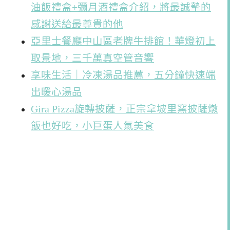
油飯禮盒+彌月酒禮盒介紹，將最誠摯的
感謝送給最尊貴的他
亞里士餐廳中山區老牌牛排館！華燈初上
取景地，三千萬真空管音響
享味生活｜冷凍湯品推薦，五分鐘快速端
出暖心湯品
Gira Pizza旋轉披薩，正宗拿坡里窯披薩燉
飯也好吃，小巨蛋人氣美食