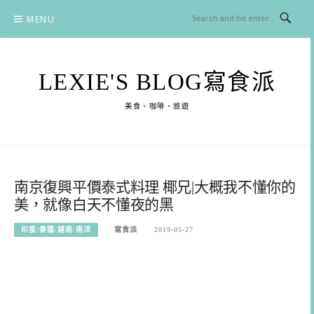
Skip
MENU
to
content
LEXIE'S BLOG寫食派
美食、咖啡、旅遊
南京復興平價泰式料理 椰兄|大概我不懂你的
美，就像白天不懂夜的黑
印度/泰國/越南/南洋
寫食派
2019-05-27