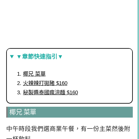
▼章節快速指引▼
椰兄 菜單
火辣辣打拋豬 $160
秘製醬泰國瘋涼麵 $160
椰兄 菜單
中午時段我們選商業午餐，有一份主菜然後附