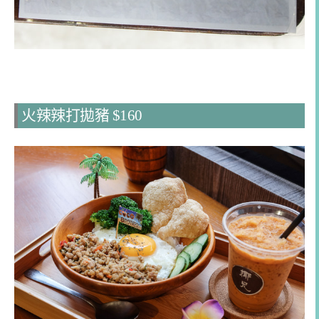
火辣辣打拋豬 $160