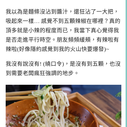
我以為是麵條沒沾到醬汁，還狂沾了一大把，
吸起來一樣… 感覺不到五顆辣椒在哪裡？真的
頂多就是小辣的程度而已，我當下真心覺得我
是否走進平行時空。朋友頻頻緩頰，有辣啦有
辣啦(好像隱約感覺到我的火山快要爆發)~
我沒有說沒有! (繞口令)，是沒有到五顆，也沒
到需要老闆瘋狂強調的地步。