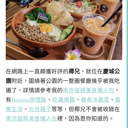
在網路上一直頗獲好評的
椰兄
，就位在
慶城公
園
附近，圍繞著公園的一整圈餐廳幾乎被我吃
遍了，詳情請參考我的
南京復興美食懶人包
，
有
Boogoo咖哩飯
、
吃義燉飯
、
春美冰菓室
、
藝
集生活
、
光合箱子
等等，但椰兄不會被收錄在
南京復興美食懶人包
裡，因為恩你知道的。