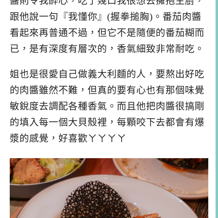
醬則令我醉心，吃了幾口我很想去擁抱主廚，
跟他說一句『我懂你』(握拳搥胸)。番茄肉醬
看起來再普通不過，但它不是隨便的番茄糊而
已，是有深度有層次的，香氣細致非常耐吃。
姐也是很愛自己做義大利麵的人，要熬出好吃
的肉醬雖然不難，但真的要有心也有那個味覺
敏銳度去調配各種香氣。而且他把肉醬很搞剛
的填入每一個大貝殼裡，每顆咬下去都會有爆
漿的感覺，好喜歡ㄚㄚㄚㄚ