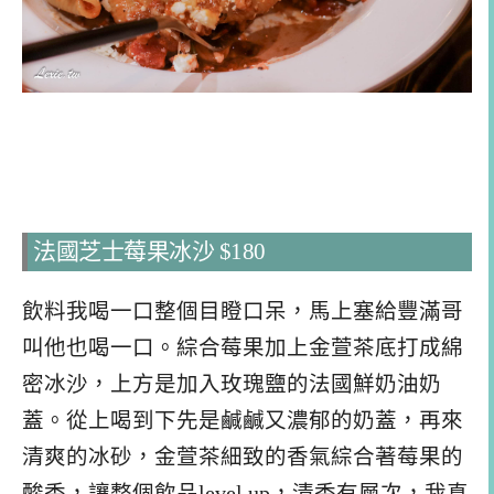
法國芝士莓果冰沙 $180
飲料我喝一口整個目瞪口呆，馬上塞給豐滿哥
叫他也喝一口。綜合莓果加上金萱茶底打成綿
密冰沙，上方是加入玫瑰鹽的法國鮮奶油奶
蓋。從上喝到下先是鹹鹹又濃郁的奶蓋，再來
清爽的冰砂，金萱茶細致的香氣綜合著莓果的
酸香，讓整個飲品level up，清香有層次，我真