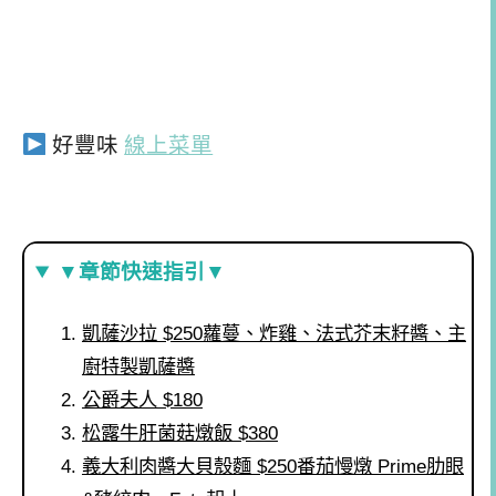
好豐味
線上菜單
▼章節快速指引▼
凱薩沙拉 $250蘿蔓、炸雞、法式芥末籽醬、主
廚特製凱薩醬
公爵夫人 $180
松露牛肝菌菇燉飯 $380
義大利肉醬大貝殼麵 $250番茄慢燉 Prime肋眼