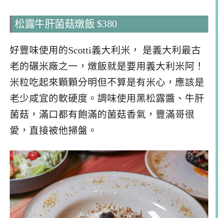
松露牛肝菌菇燉飯 $380
好豐味使用的Scotti義大利米， 是義大利最古
老的碾米廠之一，燉飯就是要用義大利米阿！
米粒吃起來顆顆分明但不算是有米心，應該是
老少咸宜的軟硬度。調味使用黑松露醬、牛肝
菌菇，滿口都有飽滿的菌菇香氣，豐滿哥很
愛，直接被他掃盤。