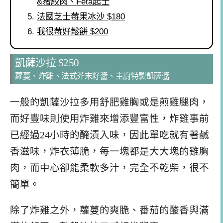
&豬絞肉、Feta起士
法國芝士莓果冰沙 $180
我很莓好鬆餅 $200
凱薩沙拉 $250
蘿蔓、炸雞、法式芥末籽醬、主廚特製凱薩醬
一般的凱薩沙拉多用舒肥雞胸或是煎雞腿肉，
而好豐味則使用炸雞來增添豐富性，炸雞事前
已經過24小時的醃漬入味，因此單吃就有著鹹
香滋味，炸衣薄脆，每一塊都是大大塊的雞胸
肉，而中心卻能柔軟多汁，完全不乾柴，很不
簡單。
除了炸雞之外，蘿蔓的爽脆、番茄的酸香與滿