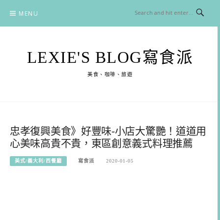
Skip
MENU
to
content
LEXIE'S BLOG寫食派
美食、咖啡、旅遊
忠孝復興美食》好豐味-小店大驚艷！道道用
心美味高貴不貴，東區創意義式料理推薦
美式/義大利/西餐廳
寫食派
2020-01-05