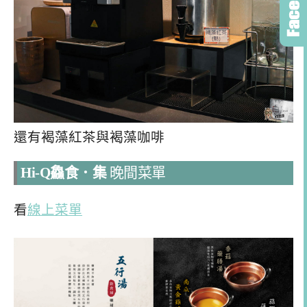
還有褐藻紅茶與褐藻咖啡
Hi-Q鱻食．集
晚間菜單
看
線上菜單