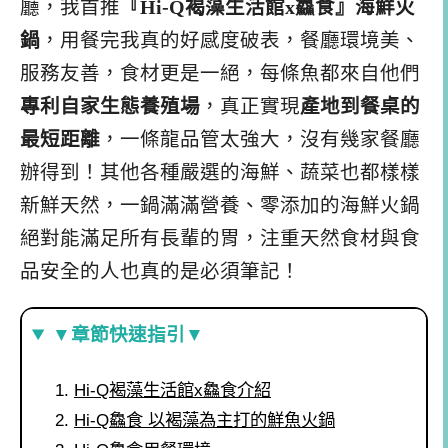
廳，我首推
『Hi-Q褐藻生活館x鱻食』海鮮火
鍋
，用餐完我真的好感度破表，餐廳環境美、
服務友善，食材更是一絕，每條魚都來自他們
專利自家生態養殖場
，真正實現
產地到餐桌的
最短距離
，一條龍品管太強大，沒有幾家餐廳
辦得到！其他各種嚴選的海鮮、蔬菜也都樣樣
新鮮天然，一鍋滿滿營養、零添加的海鮮火鍋
絕對能滿足所有長輩的胃，注重天然食材與食
品安全的人也真的是必須筆記！
▼章節快速指引▼
Hi-Q褐藻生活館x鱻食介紹
Hi-Q鱻食 以褐藻為主打的鮮魚火鍋