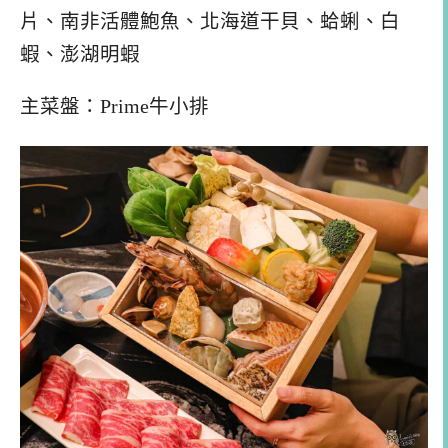
片、南非活體鮑魚、北海道干貝、蛤蜊、白
蝦、澎湖明蝦
主菜盤：Prime牛小排