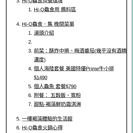
Hi-Q鱻食用餐環境
Hi-Q鱻食用 醬料區
Hi-Q鱻食．集 晚間菜單
湯頭介紹
前菜：酥炸中捲、梅酒番茄(幾乎沒有酒精
濃度)
個人海陸套餐 美國特優Prime牛小排
$1490
個人鱻魚 套餐$790
附餐： 五穀飯、寬粉
甜點-褐藻鮮奶霜淇淋
一樓褐藻體驗的生活館
Hi-Q鱻食火鍋心得