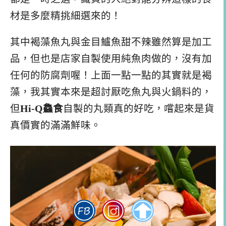
材是多麼精挑細選來的！
其中褐藻魚丸與金目鱸魚甜不辣雖然算是加工
品，但也是店家自製使用純魚肉做的，沒有加
任何的防腐劑喔！上面一點一點的其實就是褐
藻，我其實本來是超討厭吃魚丸與火鍋料的，
但
Hi-Q鱻食
自製的丸類真的好吃，嚐起來是貨
真價實的滿滿鮮味。