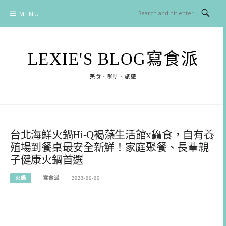
Skip
MENU
to
content
LEXIE'S BLOG寫食派
美食、咖啡、旅遊
台北海鮮火鍋Hi-Q褐藻生活館x鱻食，自有養
殖場到餐桌最安全新鮮！家庭聚餐、長輩親
子健康火鍋首選
火鍋
寫食派
2023-06-06