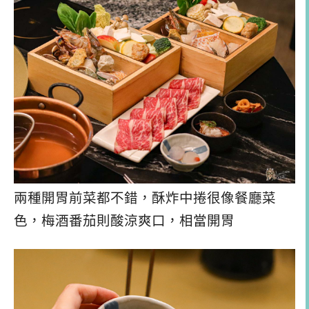
兩種開胃前菜都不錯，酥炸中捲很像餐廳菜
色，梅酒番茄則酸涼爽口，相當開胃