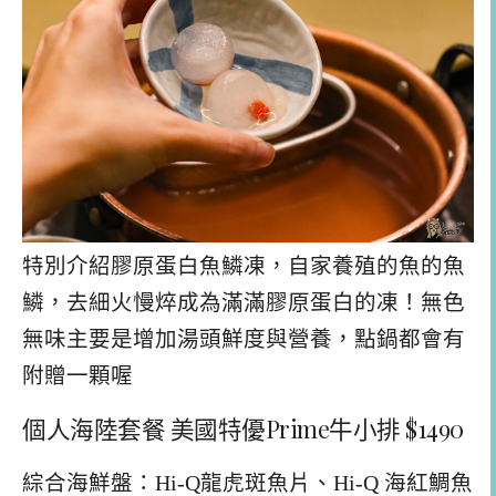
特別介紹膠原蛋白魚鱗凍，自家養殖的魚的魚
鱗，去細火慢焠成為滿滿膠原蛋白的凍！無色
無味主要是增加湯頭鮮度與營養，點鍋都會有
附贈一顆喔
個人海陸套餐 美國特優Prime牛小排 $1490
綜合海鮮盤：Hi-Q龍虎斑魚片、Hi-Q 海紅鯛魚