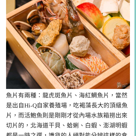
魚片有兩種：龍虎斑魚片、海紅鯛魚片，當然
是出自Hi-Q自家養殖場，吃褐藻長大的頂級魚
片，而活鮑魚則是剛剛才從內場水族箱撈出來
切片的，北海道干貝、蛤蜊、白蝦、澎湖明蝦
都是一時之選，識貨的人絕對能分辨這樣的食