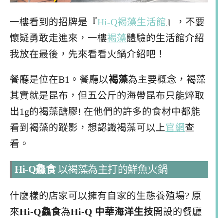
一樓看到的招牌是『
Hi-Q褐藻生活館
』，不要
懷疑勇敢走進來，一樓
褐藻
體驗的生活館介紹
我放在最後，先來看看火鍋介紹吧！
餐廳是位在B1。餐廳以
褐藻
為主要概念，褐藻
其實就是昆布，但五公斤的海帶昆布只能焠取
出1g的褐藻醣膠! 在他們的許多的食材中都能
看到褐藻的蹤影，想認識褐藻可以上
官網
查
看。
Hi-Q鱻食
以褐藻為主打的鮮魚火鍋
什麼樣的店家可以擁有自家的生態養殖場? 原
來
Hi-Q鱻食
為
Hi-Q 中華海洋生技
開設的餐廳