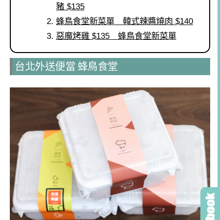
豬 $135
蜂鳥食堂新菜單 韓式辣醬燒肉 $140
惡魔烤雞 $135 蜂鳥食堂新菜單
台北外送便當 蜂鳥食堂