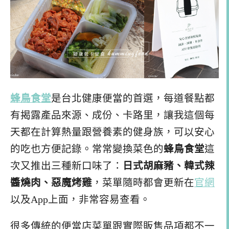
蜂鳥食堂
是台北健康便當的首選，每道餐點都
有揭露產品來源、成份、卡路里，讓我這個每
天都在計算熱量跟營養素的健身族，可以安心
的吃也方便記錄。常常變換菜色的
蜂鳥食堂
這
次又推出三種新口味了：
日式胡麻豬、韓式辣
醬燒肉、惡魔烤雞
，菜單隨時都會更新在
官網
以及App上面，非常容易查看。
很多傳統的便當店菜單跟實際販售品項都不一