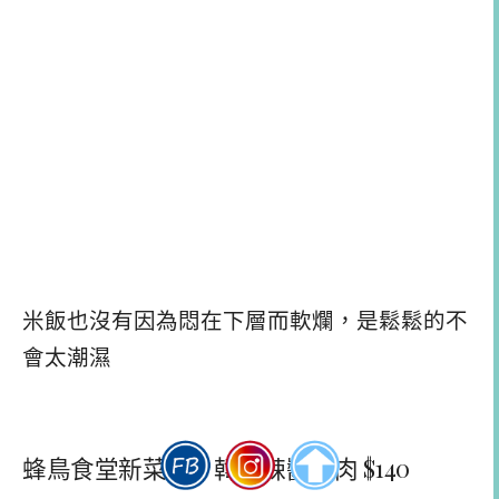
米飯也沒有因為悶在下層而軟爛，是鬆鬆的不
會太潮濕
蜂鳥食堂新菜單 韓式辣醬燒肉 $140