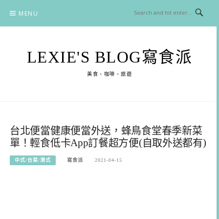
Skip
MENU
to
content
LEXIE'S BLOG寫食派
美食、咖啡、旅遊
台北便當健康便當外送，蜂鳥食堂春季新菜
單！輕食低卡App訂餐超方便(自取外送都有)
中式/台菜/港式
寫食派
2021-04-15