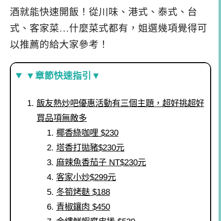
酒就能快速開飯！從川味、港式、泰式、台
式、客家菜…什麼菜式都有，姐選幾項覺得可
以推薦的給大家參考！
▼章節快速指引▼
飯友熱炒吧優惠活動有三個主題，超好挑超好
買品項無敵多
椰香綠咖哩 $230
塔香打拋豬$230元
麻辣魚香茄子 NT$230元
客家小炒$299元
冬筍烤麩 $188
青椒鑲肉 $450