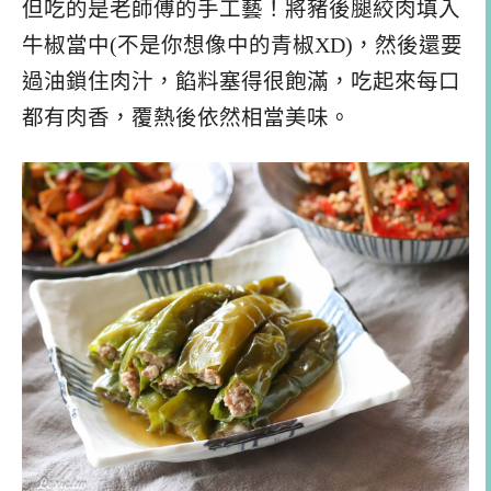
但吃的是老師傅的手工藝！將豬後腿絞肉填入
牛椒當中(不是你想像中的青椒XD)，然後還要
過油鎖住肉汁，餡料塞得很飽滿，吃起來每口
都有肉香，覆熱後依然相當美味。