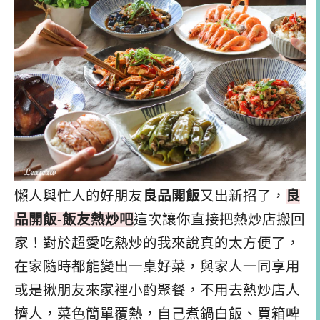
懶人與忙人的好朋友
良品開飯
又出新招了，
良
品開飯-飯友熱炒吧
這次讓你直接把熱炒店搬回
家！對於超愛吃熱炒的我來說真的太方便了，
在家隨時都能變出一桌好菜，與家人一同享用
或是揪朋友來家裡小酌聚餐，不用去熱炒店人
擠人，菜色簡單覆熱，自己煮鍋白飯、買箱啤