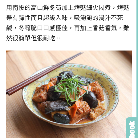
用南投的高山鮮冬筍加上烤麩細火悶煮，烤麩
帶有彈性而且超級入味，吸飽飽的湯汁不死
鹹，冬筍脆口口感極佳，再加上香菇香氣，雖
然很簡單但很耐吃。