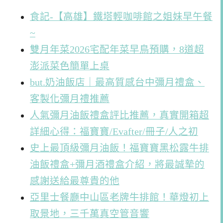
食記-【高雄】鐵塔輕咖啡館之姐妹早午餐
~
雙月年菜2026宅配年菜早鳥預購，8道超
澎派菜色簡單上桌
but.奶油飯店｜最高質感台中彌月禮盒、
客製化彌月禮推薦
人氣彌月油飯禮盒評比推薦，真實開箱超
詳細心得：福寶寶/Evafter/冊子/人之初
史上最頂級彌月油飯！福寶寶黑松露牛排
油飯禮盒+彌月酒禮盒介紹，將最誠摯的
感謝送給最尊貴的他
亞里士餐廳中山區老牌牛排館！華燈初上
取景地，三千萬真空管音響