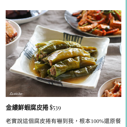
金縷鮮蝦腐皮捲
$539
老實說這個腐皮捲有嚇到我，根本100%還原餐