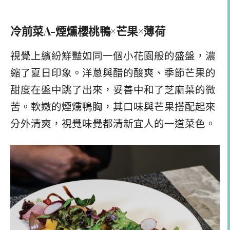
冷前菜A-煙燻櫻桃鴨×芒果×薄荷
視覺上繽紛鮮豔如同一個小花園般的盛盤，濃
縮了夏日印象。洋蔥與醋的酸爽、季節芒果的
甜度在盤中跳了出來，妥善中和了芝麻葉的微
苦。軟嫩的煙燻鴨胸，其口味與芒果搭配起來
分外清爽，視覺味覺都清新宜人的一道菜色。