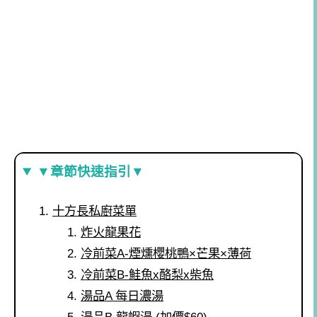
▼章節快速指引▼
十方長私廚菜單
炸火龍果花
冷前菜A-煙燻櫻桃鴨×芒果×薄荷
冷前菜B-鮭魚x酪梨x柴魚
湯品A 每日濃湯
湯品B 龍蝦湯 (加價$60)