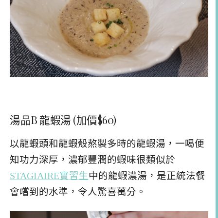
湯品B 龍蝦湯 (加價$60)
以龍蝦頭和龍蝦殼熬製多時的龍蝦湯，一喝便
知功力深厚，濃郁豐潤的蝦味很類似於
STAGIAIRE實習生
中的龍蝦濃湯，是正統法餐
會嚐到的水準，令人驚喜萬分。