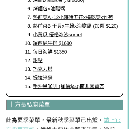
烤麵包×油醋醬
熱前菜A -12小時豬五花x梅乾菜x竹筍
熱前菜B 干貝x生蠔x海膽醬 (加價 $120)
小黃瓜 優格冰沙sorbet
羅西尼牛排 $1680
每日海鮮 $1350
甜點
巧克力塔
提拉米蘇
手沖黑咖啡 (加價$50)南非國寶茶
十方長私廚菜單
此為夏季菜單，最新秋季菜單已出爐，
請上官