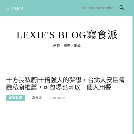
Skip
MENU
to
content
LEXIE'S BLOG寫食派
美食、咖啡、旅遊
十方長私廚|十倍強大的夢想，台北大安區精
緻私廚推薦，可包場也可以一個人用餐
創意料理
寫食派
2019-08-31