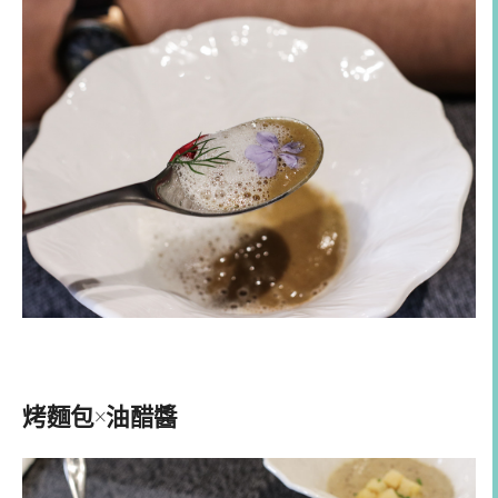
烤麵包×油醋醬