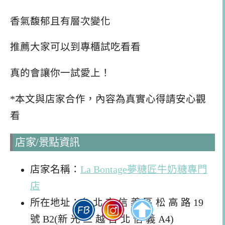
香氣馥郁且有層次變化
推薦大家可以到專櫃試吃看看
真的會讓你一試愛上！
*本文與店家合作，內容為真實心得請安心觀
看
店家/景點資訊
店家名稱：
La Bontage夢糖匠牛奶糖專門
店
所在地址：台 北 市 信 義 區 松 高 路 19
號 B2(新 光 三 越 台 北 信 義 A4)