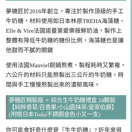
夢糖匠於2016年創立，專注於製作頂級的手工
牛奶糖，材料使用如日本林原TREHA海藻糖、
Elle & Vire法國諾曼第愛樂薇鮮奶油，製作上
整體有降低牛奶糖的糖份比例，海藻糖也是讓
他甜而不膩的關鍵
使用法國Mauviel銅鍋熬煮，製程耗時又繁複，
六公斤的材料只能熬製出三公斤的牛奶糖，時
間與手工慢慢熬製出來的濃郁風味。
夢糖匠精裝版 ✧ 綜合生牛奶糖禮盒 24顆裝
【純粹香草/百香果/小山園抹茶/皇家伯爵】
(附贈日本Todai不銹鋼金色小叉一支)
你可能會好奇什麼是『生牛奶糖』? 近年來很