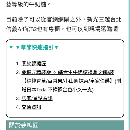
藝等級的牛奶糖。
目前除了可以從官網網購之外，新光三越台北
信義A4館B2也有專櫃，也可以到現場選購喔
▼章節快速指引▼
關於夢糖匠
夢糖匠精裝版 ✧ 綜合生牛奶糖禮盒 24顆裝
【純粹香草/百香果/小山園抹茶/皇家伯爵】(附
贈日本Todai不銹鋼金色小叉一支)
店家/景點資訊
交通資訊
關於夢糖匠