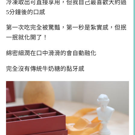
冷凍取出可直接享用，但我自己最喜歡大約過
5分鐘後的口感
第一次吃完全被驚豔，第一秒是紮實感，但抿
一抿就化開了！
綿密細潤在口中滑滑的會自動融化
完全沒有傳統牛奶糖的黏牙感