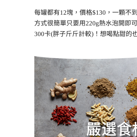
每罐都有12塊，價格$130，一顆
方式很簡單只要用220g熱水泡開即
300卡(胖子斤斤計較)！想喝點甜