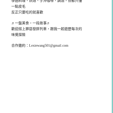
學過料理、烘焙、手沖咖啡、調酒，但都只懂
一點皮毛
反正只要吃的就喜歡
♬一盤美食，一段故事♬
歡迎搭上罪惡發胖列車，跟我一起遊歷每次的
味覺探險
合作邀約：
Lexiewang501@gmail.com