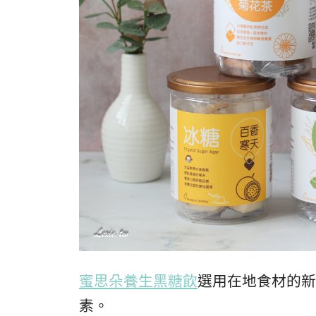
蜜思朵養生黑糖飲
選用在地食材的新
素。