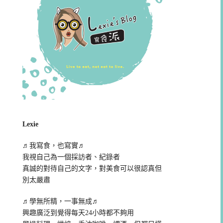
Lexie
♬我寫食，也寫實♬
我視自己為一個採訪者、紀錄者
真誠的對待自己的文字，對美食可以很認真但
別太嚴肅
♬學無所精，一事無成♬
興趣廣泛到覺得每天24小時都不夠用