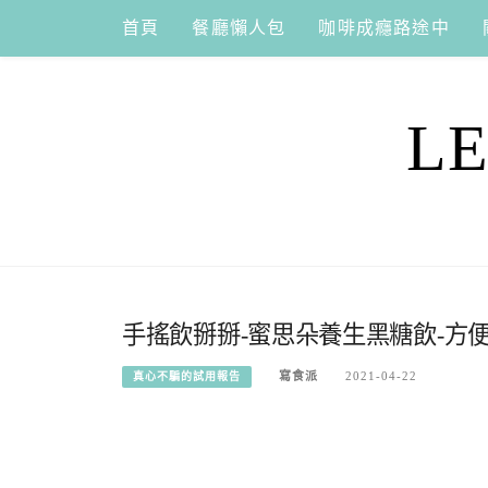
Skip
首頁
餐廳懶人包
咖啡成癮路途中
to
content
L
手搖飲掰掰-蜜思朵養生黑糖飲-方
寫食派
2021-04-22
真心不騙的試用報告