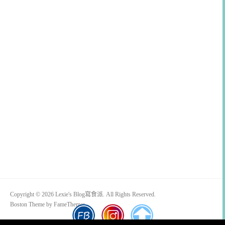
Copyright © 2026 Lexie's Blog寫食派. All Rights Reserved.
Boston Theme by
FameThemes
Blogimove部落格搬家技術服務