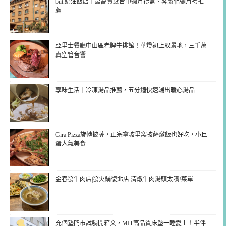
but.奶油飯店｜最高質感台中彌月禮盒、客製化彌月禮推
薦
亞里士餐廳中山區老牌牛排館！華燈初上取景地，三千萬
真空管音響
享味生活｜冷凍湯品推薦，五分鐘快速端出暖心湯品
Gira Pizza旋轉披薩，正宗拿坡里窯披薩燉飯也好吃，小巨
蛋人氣美食
金春發牛肉店|發火鍋復北店 清燉牛肉湯頭太讚!菜單
充個墊門市試躺開箱文，MIT高品質床墊一睡愛上！半伴