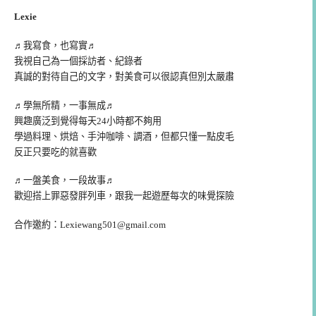
Lexie
♬我寫食，也寫實♬
我視自己為一個採訪者、紀錄者
真誠的對待自己的文字，對美食可以很認真但別太嚴肅
♬學無所精，一事無成♬
興趣廣泛到覺得每天24小時都不夠用
學過料理、烘焙、手沖咖啡、調酒，但都只懂一點皮毛
反正只要吃的就喜歡
♬一盤美食，一段故事♬
歡迎搭上罪惡發胖列車，跟我一起遊歷每次的味覺探險
合作邀約：
Lexiewang501@gmail.com