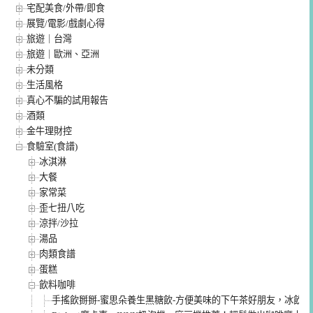
宅配美食/外帶/即食
展覽/電影/戲劇心得
旅遊｜台灣
旅遊｜歐洲、亞洲
未分類
生活風格
真心不騙的試用報告
酒類
金牛理財控
食驗室(食譜)
冰淇淋
大餐
家常菜
歪七扭八吃
涼拌/沙拉
湯品
肉類食譜
蛋糕
飲料咖啡
手搖飲掰掰-蜜思朵養生黑糖飲-方便美味的下午茶好朋友，冰飲