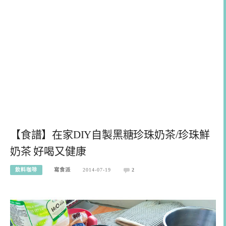
【食譜】在家DIY自製黑糖珍珠奶茶/珍珠鮮
奶茶 好喝又健康
飲料咖啡
寫食派
2014-07-19
2