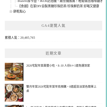
Bialetti摩卡壺、IKUK奶泡機、磨豆機推薦！輕鬆做出咖啡廳水
【食譜】在家DIY自製黑糖珍珠奶茶/珍珠鮮奶茶 好喝又健康
餅乾點心
GA4瀏覽人氣
累積人氣：20,485,765
近期文章
2026宅配年菜壽豐小吃，8–10 人份6＋1道免運到家
雙月年菜2026宅配年菜早鳥預購，8道超澎派菜色簡單上
桌