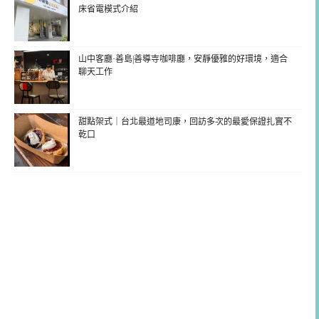
床省電模式介紹
山中客廳·善島|善導寺咖啡廳，安靜優雅的好環境，適合
聊天工作
甜點架式｜台北最道地司康，回訪多次的最愛保證扎實不
乾口