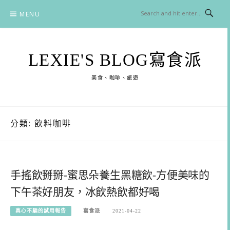
Skip
MENU
to
content
LEXIE'S BLOG寫食派
美食、咖啡、旅遊
分類:
飲料咖啡
手搖飲掰掰-蜜思朵養生黑糖飲-方便美味的
下午茶好朋友，冰飲熱飲都好喝
真心不騙的試用報告
寫食派
2021-04-22