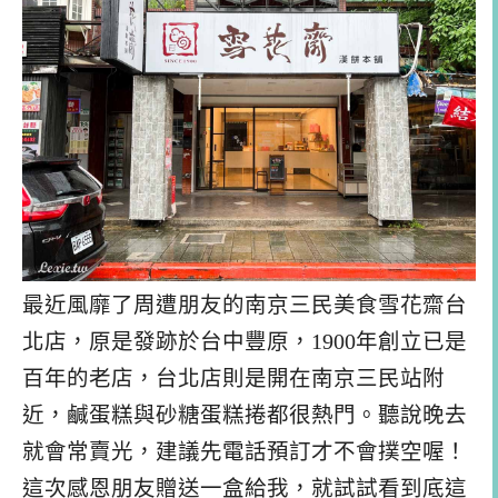
最近風靡了周遭朋友的南京三民美食雪花齋台
北店，原是發跡於台中豐原，1900年創立已是
百年的老店，台北店則是開在南京三民站附
近，鹹蛋糕與砂糖蛋糕捲都很熱門。聽說晚去
就會常賣光，建議先電話預訂才不會撲空喔！
這次感恩朋友贈送一盒給我，就試試看到底這