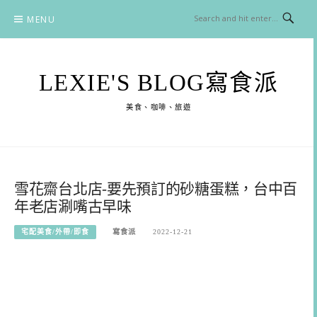
Skip
MENU
to
content
LEXIE'S BLOG寫食派
美食、咖啡、旅遊
雪花齋台北店-要先預訂的砂糖蛋糕，台中百
年老店涮嘴古早味
宅配美食/外帶/即食
寫食派
2022-12-21