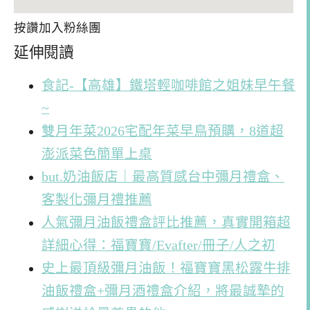
按讚加入粉絲團
延伸閱讀
食記-【高雄】鐵塔輕咖啡館之姐妹早午餐
~
雙月年菜2026宅配年菜早鳥預購，8道超
澎派菜色簡單上桌
but.奶油飯店｜最高質感台中彌月禮盒、
客製化彌月禮推薦
人氣彌月油飯禮盒評比推薦，真實開箱超
詳細心得：福寶寶/Evafter/冊子/人之初
史上最頂級彌月油飯！福寶寶黑松露牛排
油飯禮盒+彌月酒禮盒介紹，將最誠摯的