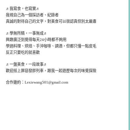
♬我寫食，也寫實♬
我視自己為一個採訪者、紀錄者
真誠的對待自己的文字，對美食可以很認真但別太嚴肅
♬學無所精，一事無成♬
興趣廣泛到覺得每天24小時都不夠用
學過料理、烘焙、手沖咖啡、調酒，但都只懂一點皮毛
反正只要吃的就喜歡
♬一盤美食，一段故事♬
歡迎搭上罪惡發胖列車，跟我一起遊歷每次的味覺探險
合作邀約：
Lexiewang501@gmail.com