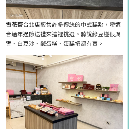
雪花齋
台北店販售許多傳統的中式糕點，蠻適
合過年過節送禮來這裡挑選。聽說綠豆椪很厲
害、白豆沙、鹹蛋糕、蛋糕捲都有賣。