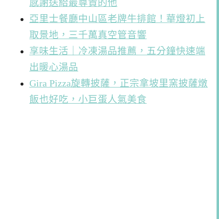
感謝送給最尊貴的他
亞里士餐廳中山區老牌牛排館！華燈初上
取景地，三千萬真空管音響
享味生活｜冷凍湯品推薦，五分鐘快速端
出暖心湯品
Gira Pizza旋轉披薩，正宗拿坡里窯披薩燉
飯也好吃，小巨蛋人氣美食