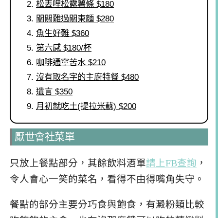
松丟哩松露薯條 $180
關關難過關東麵 $280
魚生好難 $360
第六感 $180/杯
咖啡通寧苦水 $210
沒有取名字的主廚特餐 $480
遺言 $350
月初就吃土(提拉米蘇) $200
厭世會社菜單
只放上餐點部分，其餘飲料酒單
請上FB查詢
，
令人會心一笑的菜名，看得不由得嘴角失守。
餐點的部分主要分巧食與飽食，有澱粉類比較