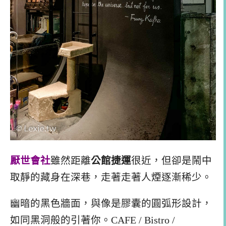
厭世會社
雖然距離
公館捷運
很近，但卻是鬧中
取靜的藏身在深巷，走著走著人煙逐漸稀少。
幽暗的黑色牆面，與像是膠囊的圓弧形設計，
如同黑洞般的引著你。CAFE / Bistro /