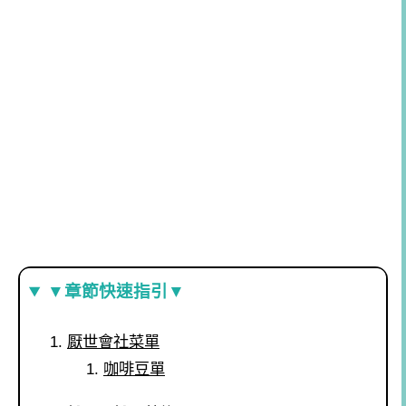
▼章節快速指引▼
厭世會社菜單
咖啡豆單