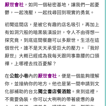
厭世會社
，如同一個秘密基地，讓我們一起憂
鬱，一起洩壓，一起找尋回到現實的勇氣。
初聞這間店，是被它有趣的店名吸引，再加上
有如洞穴般的暗黑裝潢設計，令人不由得想一
探究竟，到底這間餐廳可以多厭世。生活在這
個世代，誰不是天天承受巨大的壓力。『我好
厭世』大概已經成為我每天跟同事靠腰的口頭
禪，上哪裡去找百憂解？
在
公館小巷
內的
厭世會社
，便是一個能夠理解
你，並接納你的地方。他也是第一間申請到文
化部補助的台北
獨立書店餐酒館
。來到這裡，
不需要偽裝，你可以大咧咧的帶著疲憊的身