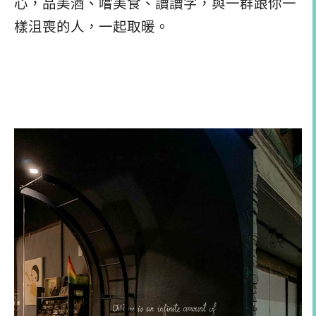
心，品美酒、嚐美食、讀讀字，與一群跟你一
樣沮喪的人，一起取暖。