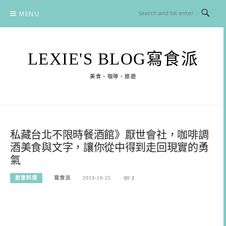
Skip
MENU
to
content
LEXIE'S BLOG寫食派
美食、咖啡、旅遊
私藏台北不限時餐酒館》厭世會社，咖啡調
酒美食與文字，讓你從中得到走回現實的勇
氣
創意料理
寫食派
2019-10-25
2