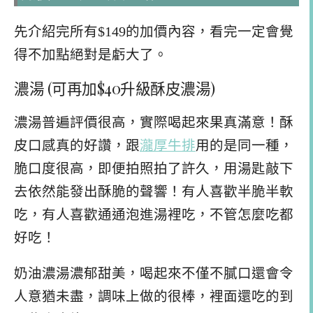
先介紹完所有$149的加價內容，看完一定會覺
得不加點絕對是虧大了。
濃湯 (可再加$40升級酥皮濃湯)
濃湯普遍評價很高，實際喝起來果真滿意！酥
皮口感真的好讚，跟
瀧厚牛排
用的是同一種，
脆口度很高，即便拍照拍了許久，用湯匙敲下
去依然能發出酥脆的聲響！有人喜歡半脆半軟
吃，有人喜歡通通泡進湯裡吃，不管怎麼吃都
好吃！
奶油濃湯濃郁甜美，喝起來不僅不膩口還會令
人意猶未盡，調味上做的很棒，裡面還吃的到