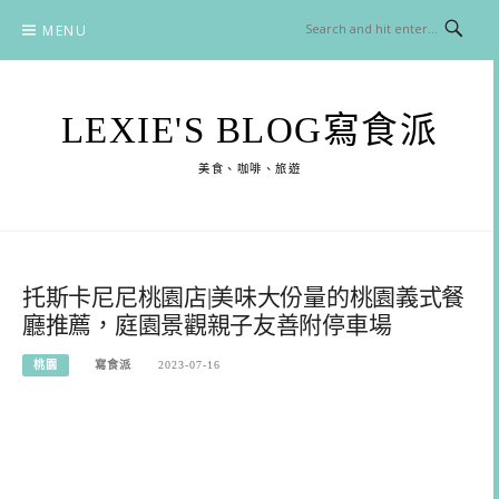
Skip
MENU
to
content
LEXIE'S BLOG寫食派
美食、咖啡、旅遊
托斯卡尼尼桃園店|美味大份量的桃園義式餐
廳推薦，庭園景觀親子友善附停車場
桃園
寫食派
2023-07-16