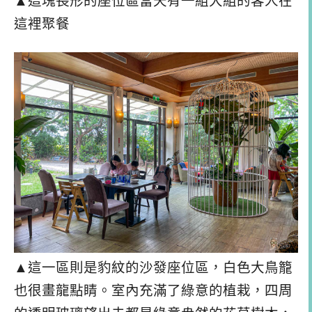
▲這塊長形的座位區當天有一組大組的客人在
這裡聚餐
▲這一區則是豹紋的沙發座位區，白色大鳥籠
也很畫龍點睛。室內充滿了綠意的植栽，四周