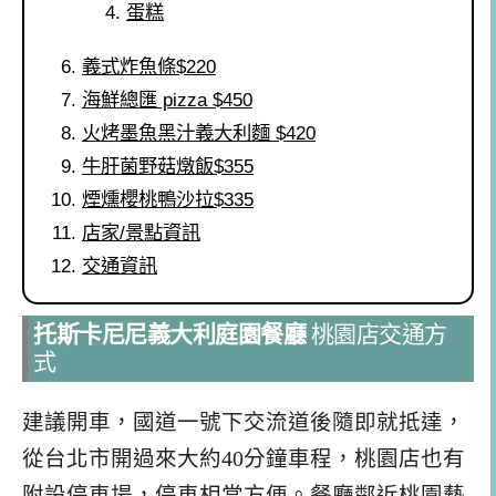
蛋糕
義式炸魚條$220
海鮮總匯 pizza $450
火烤墨魚黑汁義大利麵 $420
牛肝菌野菇燉飯$355
煙燻櫻桃鴨沙拉$335
店家/景點資訊
交通資訊
托斯卡尼尼義大利庭園餐廳
桃園店交通方
式
建議開車，國道一號下交流道後隨即就抵達，
從台北市開過來大約40分鐘車程，桃園店也有
附設停車場，停車相當方便。餐廳鄰近桃園藝