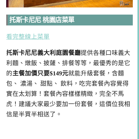
托斯卡尼尼 桃園店菜單
看
完整
線上菜單
托斯卡尼尼義大利庭園餐廳
提供各種口味義大
利麵、燉飯、披薩、排餐等等，最優秀的是它
的
主餐加價只要$149元
就能升級套餐，含麵
包、 濃湯、 甜點、 飲料，吃完套餐內容覺得
實在太划算！套餐內容樣樣精緻，完全不馬
虎！建議大家最少要加一份套餐，這價位我相
信是半買半相送了。