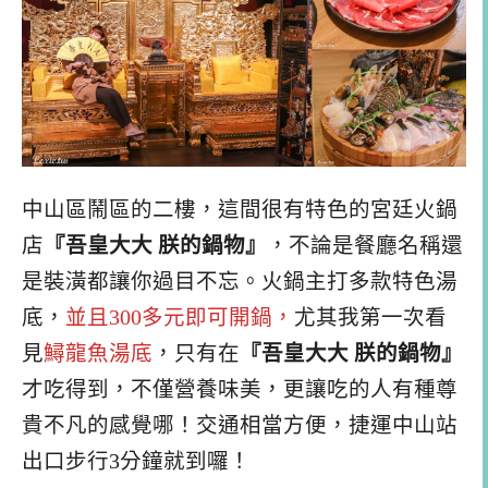
中山區鬧區的二樓，這間很有特色的宮廷火鍋
店
『吾皇大大 朕的鍋物』
，不論是餐廳名稱還
是裝潢都讓你過目不忘。火鍋主打多款特色湯
底，
並且300多元即可開鍋，
尤其我第一次看
見
鱘龍魚湯底
，只有在
『吾皇大大 朕的鍋物』
才吃得到，不僅營養味美，更讓吃的人有種尊
貴不凡的感覺哪！交通相當方便，捷運中山站
出口步行3分鐘就到囉！