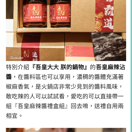
特別介紹
『吾皇大大 朕的鍋物』
的
吾皇麻辣沾
醬
，在醬料區也可以享用，濃稠的醬體充滿著
椒麻香氣，是火鍋店非常少見到的醬料風味，
敢吃辣的人可以試試看，愛吃的可以直接帶一
組『吾皇麻辣醬禮盒組』回去唷，送禮自用兩
相宜。