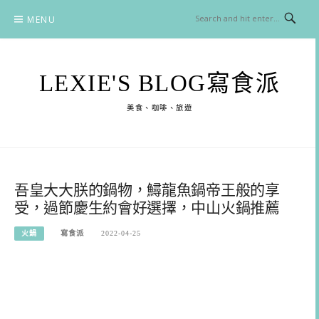
Skip
MENU
to
content
LEXIE'S BLOG寫食派
美食、咖啡、旅遊
吾皇大大朕的鍋物，鱘龍魚鍋帝王般的享
受，過節慶生約會好選擇，中山火鍋推薦
火鍋
寫食派
2022-04-25