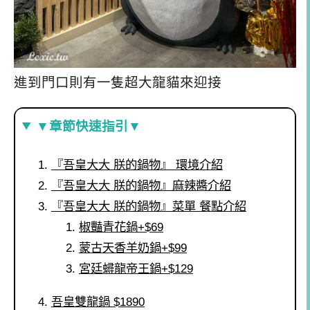
進到門口則有一隻超大龍貓來迎接
▼章節快速指引▼
『吾皇大大 朕的鍋物』 環境介紹
『吾皇大大 朕的鍋物』麻辣醬介紹
『吾皇大大 朕的鍋物』菜單 餐點介紹
椒豔青花鍋+$69
蒙古天香羊奶鍋+$99
宮廷蟳龍帝王鍋+$129
吾皇雙龍鍋 $1890