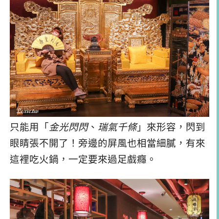
只能用「
金光閃閃
、
瑞氣千條
」來形容，閃到
眼睛張不開了！旁邊的屏風也相當細膩，有來
這裡吃火鍋，一定要來過足戲癮。