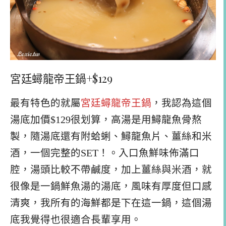
宮廷蟳龍帝王鍋+$129
最有特色的就屬
宮廷蟳龍帝王鍋
，我認為這個
湯底加價$129很划算，高湯是用鱘龍魚骨熬
製，隨湯底還有附蛤蜊、鱘龍魚片、薑絲和米
酒，一個完整的SET！。入口魚鮮味佈滿口
腔，湯頭比較不帶鹹度，加上薑絲與米酒，就
很像是一鍋鮮魚湯的湯底，風味有厚度但口感
清爽，我所有的海鮮都是下在這一鍋，這個湯
底我覺得也很適合長輩享用。