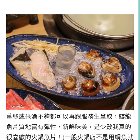
薑絲或米酒不夠都可以再跟服務生拿取，鱘龍
魚片質地富有彈性，新鮮味美，是少數我真的
很喜歡的火鍋魚片！(一般火鍋店不是用鯛魚就