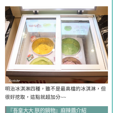
明治冰淇淋四種，雖不是最高檔的冰淇淋，但
很好挖取，這點就超加分~~
『吾皇大大 朕的鍋物』麻辣醬介紹