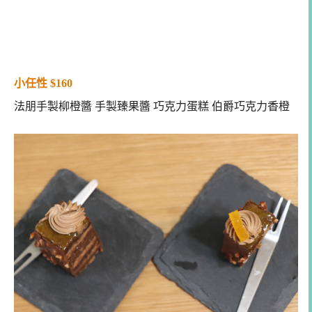
小任性 $160
法朋手製柳橙醬 手製臻果醬 巧克力蛋糕 伯爵巧克力香橙