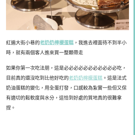
紅遍大街小巷的
老奶奶檸檬蛋糕
，我進去裡面待不到半小
時，就有兩個客人進來買一整顆帶走
如果你第一次吃法朋，這是必必必必必必必必必必必吃，
目前真的還沒吃到比他好吃的
老奶奶檸檬蛋糕
。這是法式
奶油蛋糕的變化，用全蛋打發，口感較為紮實一些但又保
有適切的鬆軟度與水分，這恰到好處的質地真的很難拿
捏。