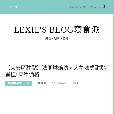
Skip
MENU
to
content
LEXIE'S BLOG寫食派
美食、咖啡、旅遊
【大安區甜點】法朋烘焙坊，人氣法式甜點/
蛋糕/ 菜單價格
咖啡廳/甜點/午茶
寫食派
2018-02-03
1