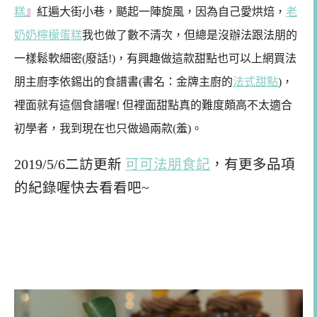
糕
』
紅遍大街小巷，颳起一陣旋風，因為自己愛烘焙，
老
奶奶檸檬蛋糕
我也做了數不清次，但總是沒辦法跟法朋的
一樣鬆軟細密(廢話!)，有興趣做這款甜點也可以上網買法
朋主廚李依錫出的食譜書(書名：金牌主廚的
法式甜點
)，
裡面就有這個食譜喔! 但裡面甜點真的難度頗高不太適合
初學者，我到現在也只做過兩款(羞)。
2019/5/6二訪更新
可可法朋食記
，有更多品項
的紀錄喔快去看看吧~